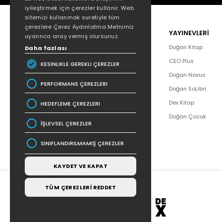
iyileştirmek için çerezler kullanır. Web
sitemizi kullanmak suretiyle tüm
çerezlere Çerez Aydınlatma Metnimiz
POPÜLER
YAYINEVLERİ
uyarınca onay vermiş olursunuz.
Hakkımızda
Doğan Kitap
Daha fazlası
Yazar Listesi
CEO Plus
KESINLIKLE GEREKLI ÇEREZLER
İletişim
Doğan Novus
PERFORMANS ÇEREZLERI
SSS
Doğan SoLibri
Bizden Haberler
Dex Kitap
HEDEFLEME ÇEREZLERI
Bilgi Toplumu Hizmetleri
Doğan Çocuk
İŞLEVSEL ÇEREZLER
SINIFLANDIRILMAMIŞ ÇEREZLER
KAYDET VE KAPAT
TÜM ÇEREZLERİ REDDET