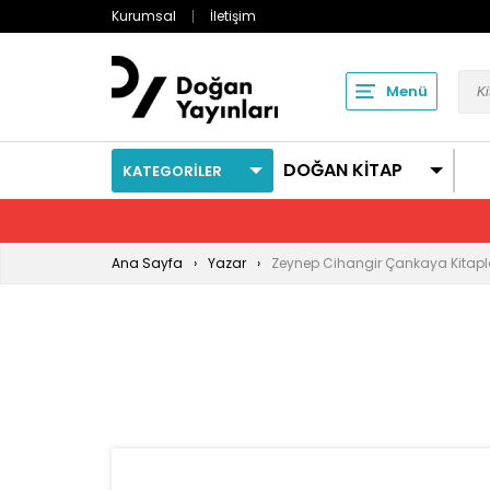
Kurumsal
İletişim
Menü
DOĞAN KİTAP
KATEGORİLER
Ana Sayfa
Yazar
Zeynep Cihangir Çankaya Kitapl