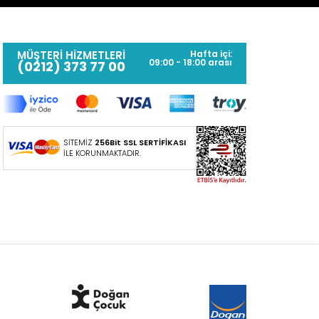
MÜŞTERİ HİZMETLERİ
Hafta içi:
09:00 - 18:00 arası
(0212) 373 77 00
SİTEMİZ
256Bit SSL SERTİFİKASI
İLE KORUNMAKTADIR.