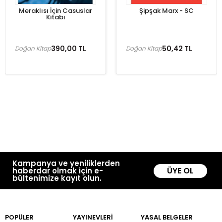
Meraklısı İçin Casuslar
Şipşak Marx - SC
Kitabı
390,00 TL
50,42 TL
Doğan Kitap
Doğan Kitap
Kampanya ve yeniliklerden
ÜYE OL
haberdar olmak için e-
bültenimize kayıt olun.
POPÜLER
YAYINEVLERİ
YASAL BELGELER