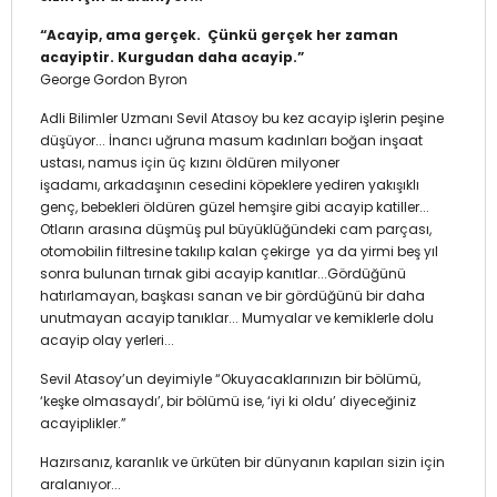
“Acayip, ama gerçek. Çünkü gerçek her zaman
acayiptir. Kurgudan daha acayip.”
George Gordon Byron
Adli Bilimler Uzmanı Sevil Atasoy bu kez acayip işlerin peşine
düşüyor... İnancı uğruna masum kadınları boğan inşaat
ustası, namus için üç kızını öldüren milyoner
işadamı, arkadaşının cesedini köpeklere yediren yakışıklı
genç, bebekleri öldüren güzel hemşire gibi acayip katiller...
Otların arasına düşmüş pul büyüklüğündeki cam parçası,
otomobilin filtresine takılıp kalan çekirge ya da yirmi beş yıl
sonra bulunan tırnak gibi acayip kanıtlar...Gördüğünü
hatırlamayan, başkası sanan ve bir gördüğünü bir daha
unutmayan acayip tanıklar... Mumyalar ve kemiklerle dolu
acayip olay yerleri...
Sevil Atasoy’un deyimiyle “Okuyacaklarınızın bir bölümü,
‘keşke olmasaydı’, bir bölümü ise, ‘iyi ki oldu’ diyeceğiniz
acayiplikler.”
Hazırsanız, karanlık ve ürküten bir dünyanın kapıları sizin için
aralanıyor...