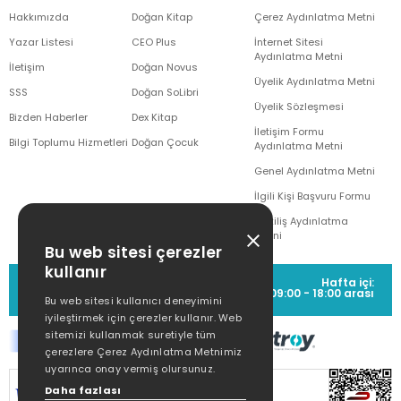
Hakkımızda
Doğan Kitap
Çerez Aydınlatma Metni
Yazar Listesi
CEO Plus
İnternet Sitesi
Aydınlatma Metni
İletişim
Doğan Novus
Üyelik Aydınlatma Metni
SSS
Doğan SoLibri
Üyelik Sözleşmesi
Bizden Haberler
Dex Kitap
İletişim Formu
Bilgi Toplumu Hizmetleri
Doğan Çocuk
Aydınlatma Metni
Genel Aydınlatma Metni
İlgili Kişi Başvuru Formu
Çekiliş Aydınlatma
Metni
Bu web sitesi çerezler
kullanır
MÜŞTERİ HİZMETLERİ
Hafta içi:
(0212) 373 77 00
09:00 - 18:00 arası
Bu web sitesi kullanıcı deneyimini
iyileştirmek için çerezler kullanır. Web
sitemizi kullanmak suretiyle tüm
çerezlere Çerez Aydınlatma Metnimiz
uyarınca onay vermiş olursunuz.
SİTEMİZ
256Bit SSL SERTİFİKASI
İLE
Daha fazlası