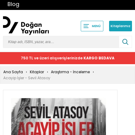
Blog
Kitaplarımız
MENÜ
750 TL ve üzeri alışverişlerinizde
KARGO BEDAVA
Ana Sayfa
Kitaplar
Araştırma - İnceleme
Acayip İşler - Sevil Atasoy