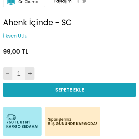
Paylaşım:
Ön Okuma
Ahenk İçinde - SC
İlksen Utlu
99,00 TL
-
+
SEPETE EKLE
Siparişleriniz
750 TL üzeri
5 İŞ GÜNÜNDE KARGODA!
KARGO BEDAVA!