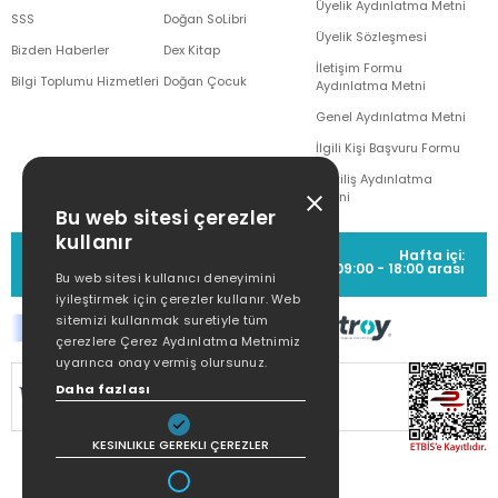
Üyelik Aydınlatma Metni
SSS
Doğan SoLibri
Üyelik Sözleşmesi
Bizden Haberler
Dex Kitap
İletişim Formu
Bilgi Toplumu Hizmetleri
Doğan Çocuk
Aydınlatma Metni
Genel Aydınlatma Metni
İlgili Kişi Başvuru Formu
Çekiliş Aydınlatma
Metni
Bu web sitesi çerezler
kullanır
MÜŞTERİ HİZMETLERİ
Hafta içi:
(0212) 373 77 00
09:00 - 18:00 arası
Bu web sitesi kullanıcı deneyimini
iyileştirmek için çerezler kullanır. Web
sitemizi kullanmak suretiyle tüm
çerezlere Çerez Aydınlatma Metnimiz
uyarınca onay vermiş olursunuz.
SİTEMİZ
256Bit SSL SERTİFİKASI
İLE
Daha fazlası
KORUNMAKTADIR.
KESINLIKLE GEREKLI ÇEREZLER