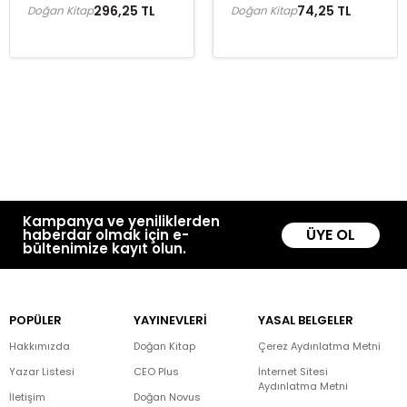
296,25 TL
74,25 TL
Doğan Kitap
Doğan Kitap
Kampanya ve yeniliklerden
ÜYE OL
haberdar olmak için e-
bültenimize kayıt olun.
POPÜLER
YAYINEVLERİ
YASAL BELGELER
Hakkımızda
Doğan Kitap
Çerez Aydınlatma Metni
Yazar Listesi
CEO Plus
İnternet Sitesi
Aydınlatma Metni
İletişim
Doğan Novus