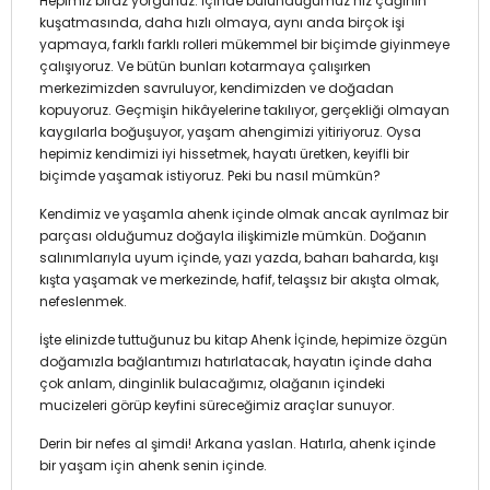
Hepimiz biraz yorgunuz. İçinde bulunduğumuz hız çağının
kuşatmasında, daha hızlı olmaya, aynı anda birçok işi
yapmaya, farklı farklı rolleri mükemmel bir biçimde giyinmeye
çalışıyoruz. Ve bütün bunları kotarmaya çalışırken
merkezimizden savruluyor, kendimizden ve doğadan
kopuyoruz. Geçmişin hikâyelerine takılıyor, gerçekliği olmayan
kaygılarla boğuşuyor, yaşam ahengimizi yitiriyoruz. Oysa
hepimiz kendimizi iyi hissetmek, hayatı üretken, keyifli bir
biçimde yaşamak istiyoruz. Peki bu nasıl mümkün?
Kendimiz ve yaşamla ahenk içinde olmak ancak ayrılmaz bir
parçası olduğumuz doğayla ilişkimizle mümkün. Doğanın
salınımlarıyla uyum içinde, yazı yazda, baharı baharda, kışı
kışta yaşamak ve merkezinde, hafif, telaşsız bir akışta olmak,
nefeslenmek.
İşte elinizde tuttuğunuz bu kitap Ahenk İçinde, hepimize özgün
doğamızla bağlantımızı hatırlatacak, hayatın içinde daha
çok anlam, dinginlik bulacağımız, olağanın içindeki
mucizeleri görüp keyfini süreceğimiz araçlar sunuyor.
Derin bir nefes al şimdi! Arkana yaslan. Hatırla, ahenk içinde
bir yaşam için ahenk senin içinde.