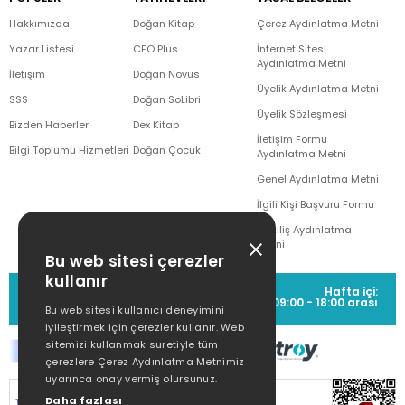
Hakkımızda
Doğan Kitap
Çerez Aydınlatma Metni
Yazar Listesi
CEO Plus
İnternet Sitesi
Aydınlatma Metni
İletişim
Doğan Novus
Üyelik Aydınlatma Metni
SSS
Doğan SoLibri
Üyelik Sözleşmesi
Bizden Haberler
Dex Kitap
İletişim Formu
Bilgi Toplumu Hizmetleri
Doğan Çocuk
Aydınlatma Metni
Genel Aydınlatma Metni
İlgili Kişi Başvuru Formu
Çekiliş Aydınlatma
Metni
Bu web sitesi çerezler
kullanır
MÜŞTERİ HİZMETLERİ
Hafta içi:
(0212) 373 77 00
09:00 - 18:00 arası
Bu web sitesi kullanıcı deneyimini
iyileştirmek için çerezler kullanır. Web
sitemizi kullanmak suretiyle tüm
çerezlere Çerez Aydınlatma Metnimiz
uyarınca onay vermiş olursunuz.
SİTEMİZ
256Bit SSL SERTİFİKASI
İLE
Daha fazlası