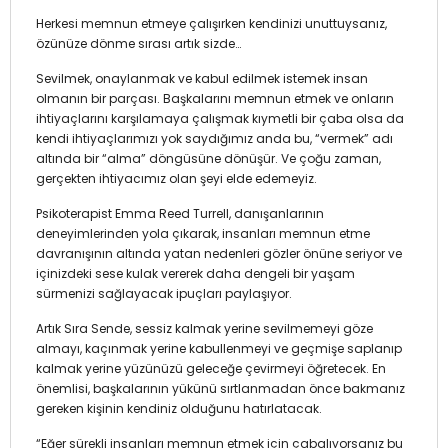
Herkesi memnun etmeye çalışırken kendinizi unuttuysanız,
özünüze dönme sırası artık sizde…
Sevilmek, onaylanmak ve kabul edilmek istemek insan
olmanın bir parçası. Başkalarını memnun etmek ve onların
ihtiyaçlarını karşılamaya çalışmak kıymetli bir çaba olsa da
kendi ihtiyaçlarımızı yok saydığımız anda bu, “vermek” adı
altında bir “alma” döngüsüne dönüşür. Ve çoğu zaman,
gerçekten ihtiyacımız olan şeyi elde edemeyiz.
Psikoterapist Emma Reed Turrell, danışanlarının
deneyimlerinden yola çıkarak, insanları memnun etme
davranışının altında yatan nedenleri gözler önüne seriyor ve
içinizdeki sese kulak vererek daha dengeli bir yaşam
sürmenizi sağlayacak ipuçları paylaşıyor.
Artık Sıra Sende, sessiz kalmak yerine sevilmemeyi göze
almayı, kaçınmak yerine kabullenmeyi ve geçmişe saplanıp
kalmak yerine yüzünüzü geleceğe çevirmeyi öğretecek. En
önemlisi, başkalarının yükünü sırtlanmadan önce bakmanız
gereken kişinin kendiniz olduğunu hatırlatacak.
“Eğer sürekli insanları memnun etmek için çabalıyorsanız bu