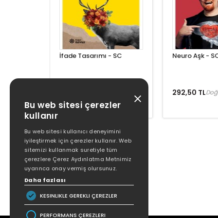
İfade Tasarımı - SC
Neuro Aşk - S
99,00 TL
292,50 TL
Doğan Kitap
Doğ
Bu web sitesi çerezler
kullanır
Bu web sitesi kullanıcı deneyimini
iyileştirmek için çerezler kullanır. Web
sitemizi kullanmak suretiyle tüm
çerezlere Çerez Aydınlatma Metnimiz
uyarınca onay vermiş olursunuz.
Daha fazlası
KESINLIKLE GEREKLI ÇEREZLER
PERFORMANS ÇEREZLERI