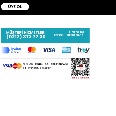
ÜYE OL
MÜŞTERİ HİZMETLERİ
Hafta içi:
09:00 - 18:00 arası
(0212) 373 77 00
SİTEMİZ
256Bit SSL SERTİFİKASI
İLE KORUNMAKTADIR.