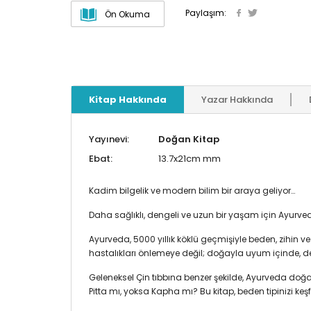
Paylaşım:
Ön Okuma
Kitap Hakkında
Yazar Hakkında
Yayınevi:
Doğan Kitap
Ebat:
13.7x21cm mm
Kadim bilgelik ve modern bilim bir araya geliyor…
Daha sağlıklı, dengeli ve uzun bir yaşam için Ayurved
Ayurveda, 5000 yıllık köklü geçmişiyle beden, zihin ve
hastalıkları önlemeye değil; doğayla uyum içinde, d
Geleneksel Çin tıbbına benzer şekilde, Ayurveda doğa
Pitta mı, yoksa Kapha mı? Bu kitap, beden tipinizi ke