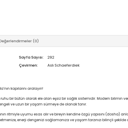
Değerlendirmeler (0)
Sayfa Sayısı:
292
Çevirmen:
Aslı Schaeferdiek
a’nın kapılarını aralayın!
 ruhu bir bütün olarak ele alan eşsiz bir sağlık sistemidir. Modern bilimin 
engeli ve uzun bir yaşam sürmeye de olanak tanır.
nın ritmiyle uyumu esas alır ve bireyin kendine özgü yapısını (dosha) anla
şfetmenize, enerji dengenizi sağlamanıza ve yaşam tarzınızı bilinçli şekilde