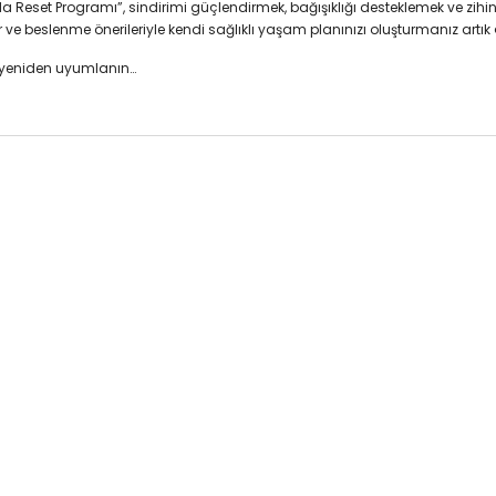
a Reset Programı”, sindirimi güçlendirmek, bağışıklığı desteklemek ve zihi
nler ve beslenme önerileriyle kendi sağlıklı yaşam planınızı oluşturmanız artı
a yeniden uyumlanın…