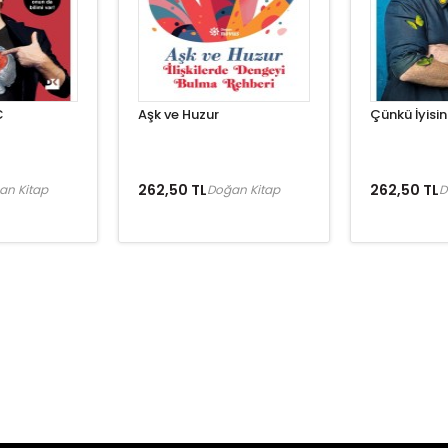
C
Aşk ve Huzur
Çünkü İyisin
262,50 TL
262,50 TL
an Kitap
Doğan Kitap
D