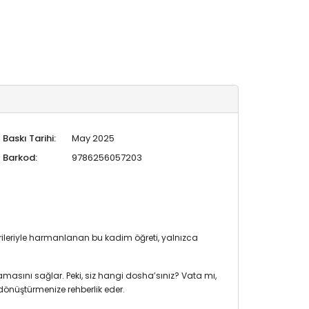
Baskı Tarihi:
May 2025
Barkod:
9786256057203
verileriyle harmanlanan bu kadim öğreti, yalnızca
masını sağlar. Peki, siz hangi dosha’sınız? Vata mı,
 dönüştürmenize rehberlik eder.