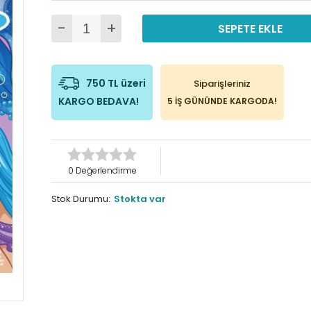
-
+
SEPETE EKLE
750 TL üzeri
Siparişleriniz
KARGO BEDAVA!
5 İŞ GÜNÜNDE KARGODA!
0 Değerlendirme
Stok Durumu:
Stokta var