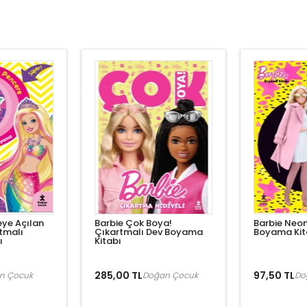
eye Açılan
Barbie Çok Boya!
Barbie Neon
tmalı
Çıkartmalı Dev Boyama
Boyama Kit
ı
Kitabı
285,00 TL
97,50 TL
n Çocuk
Doğan Çocuk
Do