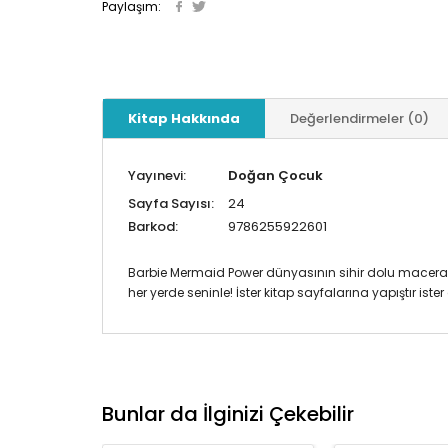
Paylaşım:
Kitap Hakkında
Değerlendirmeler (0)
Yayınevi:
Doğan Çocuk
Sayfa Sayısı:
24
Barkod:
9786255922601
Barbie Mermaid Power dünyasının sihir dolu maceraları s
her yerde seninle! İster kitap sayfalarına yapıştır iste
Bunlar da İlginizi Çekebilir