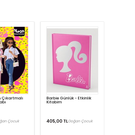
 Çıkartmalı
Barbie Günlük - Etkinlik
abı
Kitabim
405,00 TL
ğan Çocuk
Doğan Çocuk