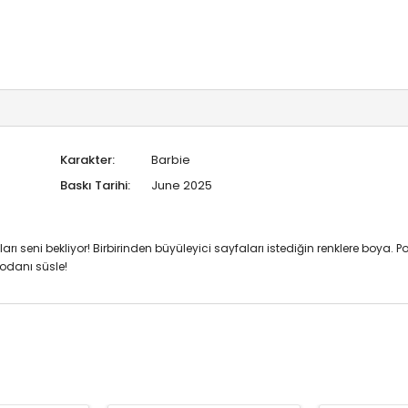
Karakter:
Barbie
Baskı Tarihi:
June 2025
eni bekliyor! Birbirinden büyüleyici sayfaları istediğin renklere boya. Pofud
r odanı süsle!