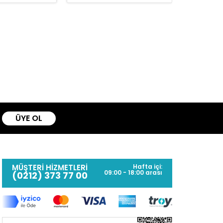
ÜYE OL
MÜŞTERİ HİZMETLERİ
Hafta içi:
09:00 - 18:00 arası
(0212) 373 77 00