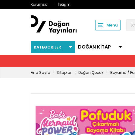
Kurumsal
İletişim
Menü
DOĞAN KİTAP
KATEGORİLER
Ana Sayfa
Kitaplar
Doğan Çocuk
Boyama / Faa