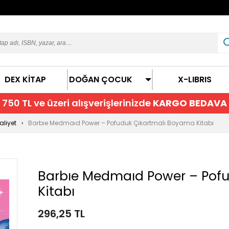
DEX KİTAP
DOĞAN ÇOCUK
X-LIBRIS
750 TL ve üzeri alışverişlerinizde
KARGO BEDAVA
liyet
Barbıe Medmaıd Power – Pofuduk Çıkartmalı Boyama Kitabı
Barbıe Medmaıd Power – Pof
Kitabı
296,25 TL