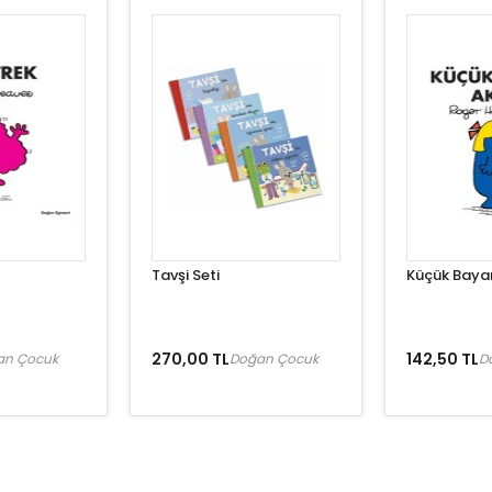
Tavşi Seti
Küçük Bayan
270,00 TL
142,50 TL
an Çocuk
Doğan Çocuk
D