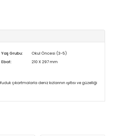
Yaş Grubu:
Okul Öncesi (3-5)
Ebat:
210 X 297 mm
uk çıkartmalarla deniz kızlarının ışıltısı ve güzelliği