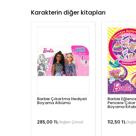
Karakterin diğer kitapları
Barbie Çıkartma Hediyeli
Barbie Eğlenc
Boyama Albümü
Pencere Çıkar
Boyama Kitab
285,00 TL
112,50 TL
Doğan Çocuk
Doğa