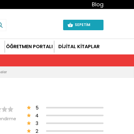
Blog
SEPETİM
ÖĞRETMEN PORTALI
DİJİTAL KİTAPLAR
eler
5
4
endirme
3
2