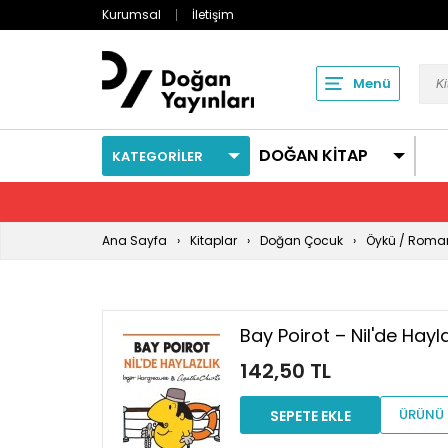
Kurumsal
İletişim
Menü
DOĞAN KİTAP
KATEGORİLER
Ana Sayfa
Kitaplar
Doğan Çocuk
Öykü / Roma
Bay Poirot – Nil'de Hayla
142,50 TL
ÜRÜNÜ 
SEPETE EKLE