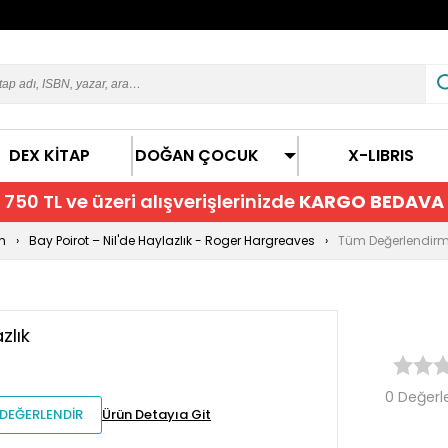
DEX KİTAP
DOĞAN ÇOCUK
X-LIBRIS
750 TL ve üzeri alışverişlerinizde
KARGO BEDAVA
n
Bay Poirot – Nil'de Haylazlık - Roger Hargreaves
Tüm Değerlendirm
zlık
0 Değerl
DEĞERLENDİR
Ürün Detayıa Git