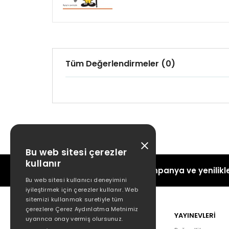
Tüm Değerlendirmeler (0)
Bu web sitesi çerezler
kullanır
Kampanya ve yenilikle
Bu web sitesi kullanıcı deneyimini
iyileştirmek için çerezler kullanır. Web
sitemizi kullanmak suretiyle tüm
çerezlere Çerez Aydınlatma Metnimiz
POPÜLER
YAYINEVLERİ
uyarınca onay vermiş olursunuz.