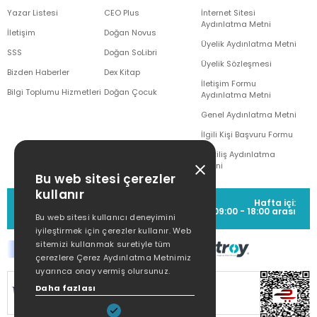
Yazar Listesi
CEO Plus
İnternet Sitesi
Aydınlatma Metni
İletişim
Doğan Novus
Üyelik Aydınlatma Metni
SSS
Doğan SoLibri
Üyelik Sözleşmesi
Bizden Haberler
Dex Kitap
İletişim Formu
Bilgi Toplumu Hizmetleri
Doğan Çocuk
Aydınlatma Metni
Genel Aydınlatma Metni
İlgili Kişi Başvuru Formu
Çekiliş Aydınlatma
Metni
Bu web sitesi çerezler
kullanır
MÜŞTERİ HİZMETLERİ
Hafta içi:
(0212) 373 77 00
09:00 - 18:00 arası
Bu web sitesi kullanıcı deneyimini
iyileştirmek için çerezler kullanır. Web
sitemizi kullanmak suretiyle tüm
çerezlere Çerez Aydınlatma Metnimiz
uyarınca onay vermiş olursunuz.
SİTEMİZ
256Bit SSL SERTİFİKASI
İLE
Daha fazlası
KORUNMAKTADIR.