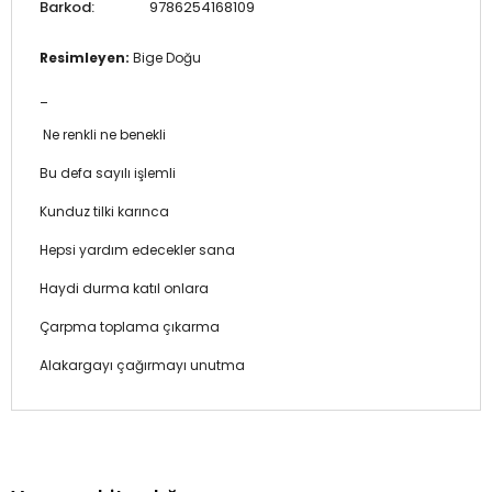
Barkod:
9786254168109
Resimleyen:
Bige Doğu
_
Ne renkli ne benekli
Bu defa sayılı işlemli
Kunduz tilki karınca
Hepsi yardım edecekler sana
Haydi durma katıl onlara
Çarpma toplama çıkarma
Alakargayı çağırmayı unutma