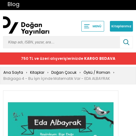
Blog
Kitaplarımız
MENÜ
750 TL ve üzeri alışverişlerinizde
KARGO BEDAVA
Ana Sayfa
Kitaplar
Doğan Çocuk
Öykü / Roman
Bidigago 4 - Bu İşin İçinde Matematik Var - EDA ALBAYRAK