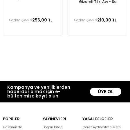
Gizemli Tilki Avı - Sc
255,00 TL
210,00 TL
Doğan Çocuk
Doğan Çocuk
Kampanya ve yeniliklerden
ÜYE OL
haberdar olmak için e-
bültenimize kayıt olun.
POPÜLER
YAYINEVLERİ
YASAL BELGELER
Hakkımızda
Doğan Kitap
Çerez Aydınlatma Metni