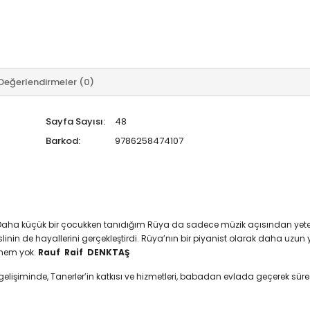
Değerlendirmeler (0)
Sayfa Sayısı:
48
Barkod:
9786258474107
aha küçük bir çocukken tanıdığım Rüya da sadece müzik açısından yeten
nin de hayallerini gerçekleştirdi. Rüya’nın bir piyanist olarak daha uzun 
hem yok.
Rauf Raif DENKTAŞ
elişiminde, Tanerler’in katkısı ve hizmetleri, babadan evlada geçerek sür