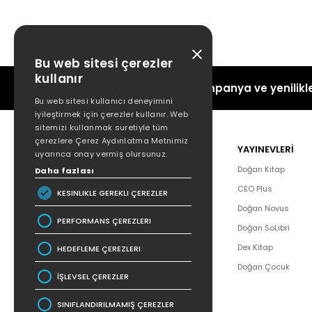
Bu web sitesi çerezler
kullanır
Kampanya ve yenilikle
Bu web sitesi kullanıcı deneyimini
iyileştirmek için çerezler kullanır. Web
sitemizi kullanmak suretiyle tüm
çerezlere Çerez Aydınlatma Metnimiz
POPÜLER
YAYINEVLERİ
uyarınca onay vermiş olursunuz.
Hakkımızda
Doğan Kitap
Daha fazlası
Yazar Listesi
CEO Plus
KESINLIKLE GEREKLI ÇEREZLER
İletişim
Doğan Novus
PERFORMANS ÇEREZLERI
SSS
Doğan SoLibri
Bizden Haberler
Dex Kitap
HEDEFLEME ÇEREZLERI
Bilgi Toplumu Hizmetleri
Doğan Çocuk
İŞLEVSEL ÇEREZLER
SINIFLANDIRILMAMIŞ ÇEREZLER