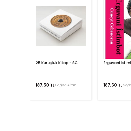
25 Kuruşluk Kitap - SC
Erguvani İstim
187,50 TL
187,50 TL
Doğan Kitap
Doğa