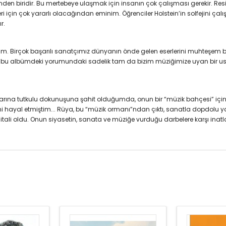
lerinden biridir. Bu mertebeye ulaşmak için insanın çok çalışması gerekir. 
i için çok yararlı olacağından eminim. Öğrenciler Holstein’in solfejini ça
ır.
Birçok başarılı sanatçımız dünyanın önde gelen eserlerini muhteşem biçim
 bu albümdeki yorumundaki sadelik tam da bizim müziğimize uyan bir usta
larına tutkulu dokunuşuna şahit olduğumda, onun bir “müzik bahçesi” içi
 hayal etmiştim... Rüya, bu “müzik ormanı”ndan çıktı, sanatla dopdolu y
esitali oldu. Onun siyasetin, sanata ve müziğe vurduğu darbelere karşı in