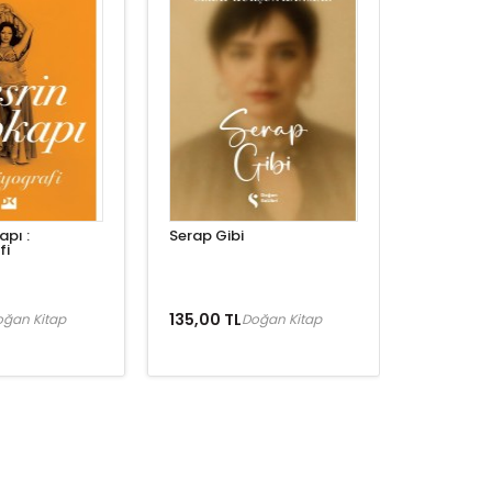
apı :
Serap Gibi
fi
135,00 TL
oğan Kitap
Doğan Kitap