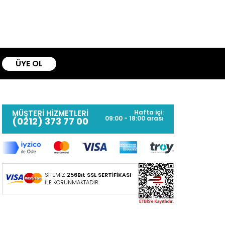
ÜYE OL
MÜŞTERİ HİZMETLERİ
Hafta içi:
09:00 - 18:00 arası
(0212) 373 77 00
SİTEMİZ
256Bit SSL SERTİFİKASI
İLE KORUNMAKTADIR.