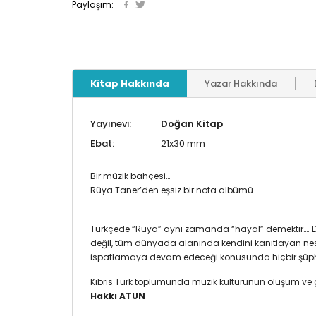
Paylaşım:
Kitap Hakkında
Yazar Hakkında
Yayınevi:
Doğan Kitap
Ebat:
21x30 mm
Bir müzik bahçesi…
Rüya Taner’den eşsiz bir nota albümü…
Türkçede “Rüya” aynı zamanda “hayal” demektir…. D
değil, tüm dünyada alanında kendini kanıtlayan nesli
ispatlamaya devam edeceği konusunda hiçbir şüp
Kıbrıs Türk toplumunda müzik kültürünün oluşum ve g
Hakkı ATUN