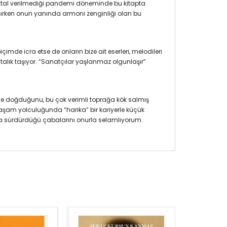
Resital verilmediği pandemi döneminde bu kitapta
lışırken onun yanında armoni zenginliği olan bu
de icra etse de onların bize ait eserleri, melodileri
lık taşıyor. “Sanatçılar yaşlanmaz olgunlaşır”
ne doğduğunu, bu çok verimli toprağa kök salmış
aşam yolculuğunda “harika” bir kariyerle küçük
atla sürdürdüğü çabalarını onurla selamlıyorum.