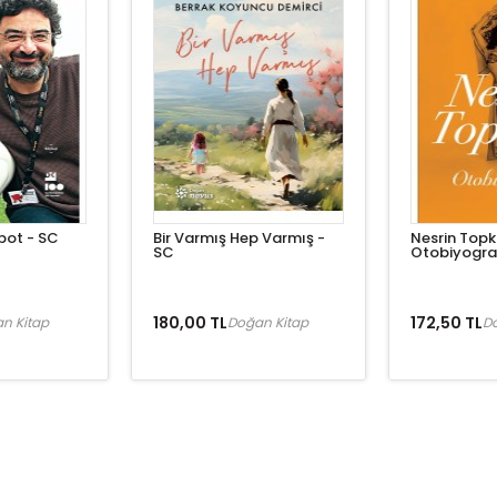
bot - SC
Bir Varmış Hep Varmış -
Nesrin Topk
SC
Otobiyogra
180,00 TL
172,50 TL
n Kitap
Doğan Kitap
D