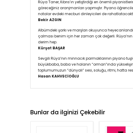
Rüya Taner, Kıbrıs’ın yetiştirdiği en önemli piyanist
göreceğiniz aranjmanları yapmıştır. Piyano öğrenciler
notalar evdeki mecburi dinleyicileri de rahatlatacakt
Bekir AZGIN
Albümdeki şarkı ve marşları okuyunca heyecanlandım. 
çalması benim için her zaman çok değerli. Rüya’nın
derim hep.
Kürşat BAŞAR
Sevgili Rüya’nın minnacık parmaklarının piyano tuş
büyükbaba, baba ve halanın “orman”ında yükselişini
toplumumuzun “dünyalı” sesi, soluğu, ritmi, hatta r
Hasan KAHVECİOĞLU
Bunlar da ilginizi Çekebilir