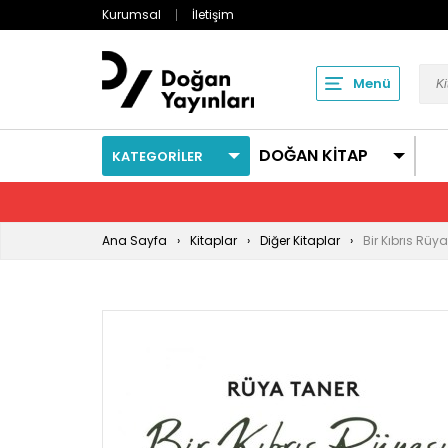
Kurumsal
İletişim
Menü
DOĞAN KİTAP
KATEGORİLER
Ana Sayfa
Kitaplar
Diğer Kitaplar
Bir Kıbrıs Rüy