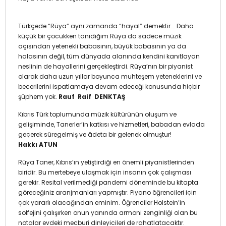
Türkçede “Rüya” aynı zamanda “hayal” demektir…. Daha
küçük bir çocukken tanıdığım Rüya da sadece müzik
açısından yetenekli babasının, büyük babasının ya da
halasının değil, tüm dünyada alanında kendini kanıtlayan
neslinin de hayallerini gerçekleştirdi. Rüya’nın bir piyanist
olarak daha uzun yıllar boyunca muhteşem yeteneklerini ve
becerilerini ispatlamaya devam edeceği konusunda hiçbir
şüphem yok.
Rauf Raif DENKTAŞ
Kıbrıs Türk toplumunda müzik kültürünün oluşum ve
gelişiminde, Tanerler’in katkısı ve hizmetleri, babadan evlada
geçerek süregelmiş ve âdeta bir gelenek olmuştur!
Hakkı ATUN
Rüya Taner, Kıbrıs’ın yetiştirdiği en önemli piyanistlerinden
biridir. Bu mertebeye ulaşmak için insanın çok çalışması
gerekir. Resital verilmediği pandemi döneminde bu kitapta
göreceğiniz aranjmanları yapmıştır. Piyano öğrencileri için
çok yararlı olacağından eminim. Öğrenciler Holstein’in
solfejini çalışırken onun yanında armoni zenginliği olan bu
notalar evdeki mecburi dinleyicileri de rahatlatacaktır.