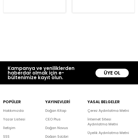
Kampanya ve yeniliklerden
ÜYE OL
haberdar olmak için e-
bültenimize kayıt olun.
POPÜLER
YAYINEVLERİ
YASAL BELGELER
Hakkımızda
Doğan Kitap
Çerez Aydınlatma Metni
Yazar Listesi
CEO Plus
İnternet Sitesi
Aydınlatma Metni
İletişim
Doğan Novus
Üyelik Aydınlatma Metni
SSS
Doğan SoLibri