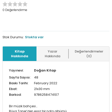
0 Değerlendirme
Stok Durumu:
Stokta var
Kitap
Yazar
Değerlendirmeler
Hakkında
Hakkında
(0)
Yayınevi:
Doğan Kitap
Sayfa Sayısı:
48
Baskı Tarihi:
February 2022
Ebat:
21x30 mm
Barkod:
9786258474107
Bir müzik bahçesi…
Rüya Taner’den eşsiz bir nota albümü…