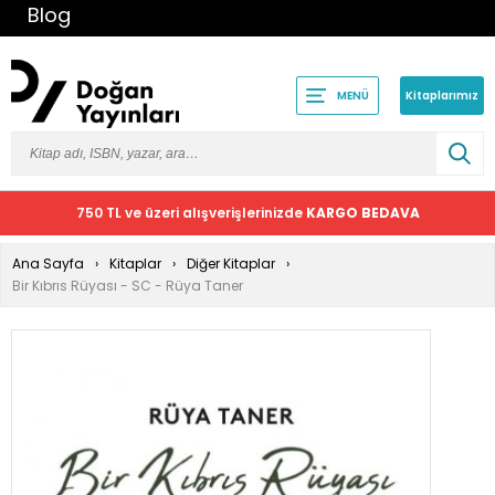
Blog
Kitaplarımız
MENÜ
750 TL ve üzeri alışverişlerinizde
KARGO BEDAVA
Ana Sayfa
Kitaplar
Diğer Kitaplar
Bir Kıbrıs Rüyası - SC - Rüya Taner