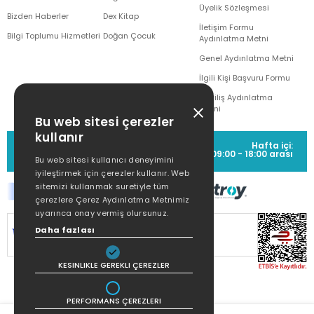
Üyelik Sözleşmesi
Bizden Haberler
Dex Kitap
İletişim Formu
Bilgi Toplumu Hizmetleri
Doğan Çocuk
Aydınlatma Metni
Genel Aydınlatma Metni
İlgili Kişi Başvuru Formu
Çekiliş Aydınlatma
Metni
Bu web sitesi çerezler
kullanır
MÜŞTERİ HİZMETLERİ
Hafta içi:
(0212) 373 77 00
09:00 - 18:00 arası
Bu web sitesi kullanıcı deneyimini
iyileştirmek için çerezler kullanır. Web
sitemizi kullanmak suretiyle tüm
çerezlere Çerez Aydınlatma Metnimiz
uyarınca onay vermiş olursunuz.
SİTEMİZ
256Bit SSL SERTİFİKASI
İLE
Daha fazlası
KORUNMAKTADIR.
KESINLIKLE GEREKLI ÇEREZLER
PERFORMANS ÇEREZLERI