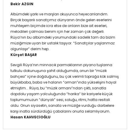
Bekir AZGIN
Albümdeki şarkı ve marşları okuyunca heyecanlandım.
Birçok başarılı sanatçımız dünyanın önde gelen eserlerini
muhteşem biçimde icra etse de onların bize ait eserleri,
melodileri çalması benim için her zaman çok değerli.
Rüya’nın bu albümdeki yorumundaki sadelik tam da bizim
müziğimize uyan bir ustalık taşıyor. “Sanatçılar yaşlanmaz
olgunlaşır” derim hep.
Kürşat BAŞAR
Sevgili Rüya’nın minnacık parmaklarının piyano tuşlarına
tutkulu dokunuşuna şahit olduğumda, onun bir “müzik
bahçesi” içine doğduğunu, bu çok verimli toprağa kök salmış
büyükbaba, baba ve halanın “orman”ında yükselişini hayal
etmiştim... Rüya, bu “müzik ormanı”ndan çıktı, sanatla
dopdolu yaşam yolculuğunda “harika” bir kariyerle küçük
toplumumuzun “dünyalı” sesi, soluğu, ritmi, hatta resitali
oldu. Onun siyasetin, sanata ve müziğe vurduğu darbelere
karşı inatla sürdürdüğü çabalarını onurla selamlıyorum.
Hasan KAHVECİOĞLU