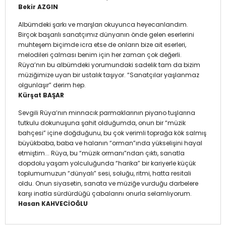
Bekir AZGIN
Albümdeki şarkı ve marşları okuyunca heyecanlandım.
Birçok başarılı sanatçımız dünyanın önde gelen eserlerini
muhteşem biçimde icra etse de onların bize ait eserleri,
melodileri çalması benim için her zaman çok değerli.
Rüya’nın bu albümdeki yorumundaki sadelik tam da bizim
müziğimize uyan bir ustalık taşıyor. “Sanatçılar yaşlanmaz
olgunlaşır” derim hep.
Kürşat BAŞAR
Sevgili Rüya’nın minnacık parmaklarının piyano tuşlarına
tutkulu dokunuşuna şahit olduğumda, onun bir “müzik
bahçesi” içine doğduğunu, bu çok verimli toprağa kök salmış
büyükbaba, baba ve halanın “orman”ında yükselişini hayal
etmiştim... Rüya, bu “müzik ormanı”ndan çıktı, sanatla
dopdolu yaşam yolculuğunda “harika” bir kariyerle küçük
toplumumuzun “dünyalı” sesi, soluğu, ritmi, hatta resitali
oldu. Onun siyasetin, sanata ve müziğe vurduğu darbelere
karşı inatla sürdürdüğü çabalarını onurla selamlıyorum.
Hasan KAHVECİOĞLU