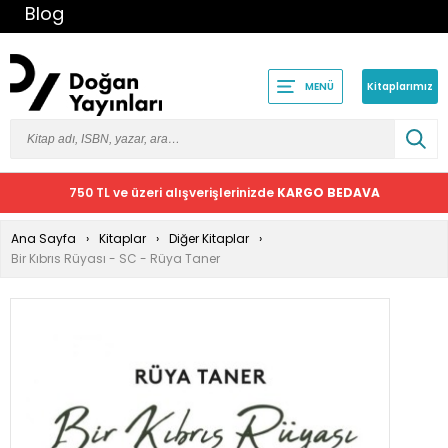
Blog
Kitaplarımız
MENÜ
750 TL ve üzeri alışverişlerinizde
KARGO BEDAVA
Ana Sayfa
Kitaplar
Diğer Kitaplar
Bir Kıbrıs Rüyası - SC - Rüya Taner