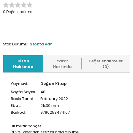
0 Değerlendirme
Stok Durumu:
Stokta var
Kitap
Yazar
Değerlendirmeler
Hakkında
Hakkında
(0)
Yayınevi:
Doğan Kitap
Sayfa Sayısı:
48
Baskı Tarihi:
February 2022
Ebat:
21x30 mm
Barkod:
9786258474107
Bir müzik bahçesi…
Rüya Taner’den eşsiz bir nota albümü…