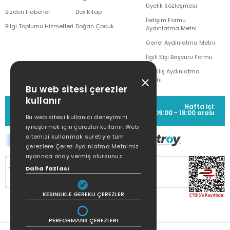
Üyelik Sözleşmesi
Bizden Haberler
Dex Kitap
İletişim Formu
Bilgi Toplumu Hizmetleri
Doğan Çocuk
Aydınlatma Metni
Genel Aydınlatma Metni
İlgili Kişi Başvuru Formu
Çekiliş Aydınlatma
Metni
Bu web sitesi çerezler
kullanır
MÜŞTERİ HİZMETLERİ
Hafta içi:
(0212) 373 77 00
09:00 - 18:00 arası
Bu web sitesi kullanıcı deneyimini
iyileştirmek için çerezler kullanır. Web
sitemizi kullanmak suretiyle tüm
çerezlere Çerez Aydınlatma Metnimiz
uyarınca onay vermiş olursunuz.
SİTEMİZ
256Bit SSL SERTİFİKASI
İLE
Daha fazlası
KORUNMAKTADIR.
KESINLIKLE GEREKLI ÇEREZLER
PERFORMANS ÇEREZLERI