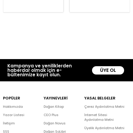
Kampanya ve yeniliklerden
ÜYE OL
haberdar olmak için e-
bültenimize kayıt olun.
POPÜLER
YAYINEVLERİ
YASAL BELGELER
Hakkımızda
Doğan Kitap
Çerez Aydınlatma Metni
Yazar Listesi
CEO Plus
İnternet Sitesi
Aydınlatma Metni
İletişim
Doğan Novus
Üyelik Aydınlatma Metni
SSS
Doğan SoLibri