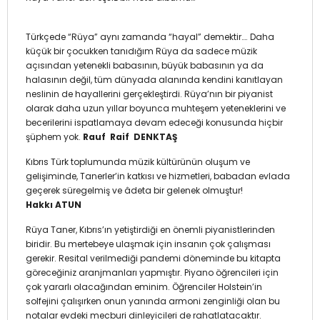
Türkçede “Rüya” aynı zamanda “hayal” demektir…. Daha
küçük bir çocukken tanıdığım Rüya da sadece müzik
açısından yetenekli babasının, büyük babasının ya da
halasının değil, tüm dünyada alanında kendini kanıtlayan
neslinin de hayallerini gerçekleştirdi. Rüya’nın bir piyanist
olarak daha uzun yıllar boyunca muhteşem yeteneklerini ve
becerilerini ispatlamaya devam edeceği konusunda hiçbir
şüphem yok.
Rauf Raif DENKTAŞ
Kıbrıs Türk toplumunda müzik kültürünün oluşum ve
gelişiminde, Tanerler’in katkısı ve hizmetleri, babadan evlada
geçerek süregelmiş ve âdeta bir gelenek olmuştur!
Hakkı ATUN
Rüya Taner, Kıbrıs’ın yetiştirdiği en önemli piyanistlerinden
biridir. Bu mertebeye ulaşmak için insanın çok çalışması
gerekir. Resital verilmediği pandemi döneminde bu kitapta
göreceğiniz aranjmanları yapmıştır. Piyano öğrencileri için
çok yararlı olacağından eminim. Öğrenciler Holstein’in
solfejini çalışırken onun yanında armoni zenginliği olan bu
notalar evdeki mecburi dinleyicileri de rahatlatacaktır.