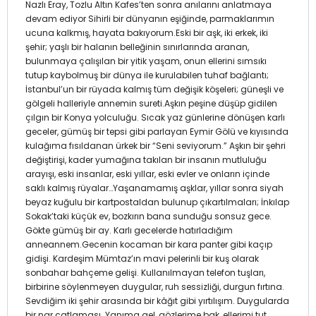
Nazlı Eray, Tozlu Altın Kafes’ten sonra anılarını anlatmaya
devam ediyor Sihirli bir dünyanın eşiğinde, parmaklarımın
ucuna kalkmış, hayata bakıyorum.Eski bir aşk, iki erkek, iki
şehir; yaşlı bir halanın belleğinin sınırlarında aranan,
bulunmaya çalışılan bir yitik yaşam, onun ellerini sımsıkı
tutup kaybolmuş bir dünya ile kurulabilen tuhaf bağlantı;
İstanbul’un bir rüyada kalmış tüm değişik köşeleri; güneşli ve
gölgeli halleriyle annemin sureti.Aşkın peşine düşüp gidilen
çılgın bir Konya yolculuğu. Sıcak yaz günlerine dönüşen karlı
geceler, gümüş bir tepsi gibi parlayan Eymir Gölü ve kıyısında
kulağıma fısıldanan ürkek bir “Seni seviyorum.” Aşkın bir şehri
değiştirişi, kader yumağına takılan bir insanın mutluluğu
arayışı, eski insanlar, eski yıllar, eski evler ve onların içinde
saklı kalmış rüyalar…Yaşanamamış aşklar, yıllar sonra siyah
beyaz kuğulu bir kartpostaldan bulunup çıkartılmaları; İnkılap
Sokak’taki küçük ev, bozkırın bana sunduğu sonsuz gece.
Gökte gümüş bir ay. Karlı gecelerde hatırladığım
anneannem.Gecenin kocaman bir kara panter gibi kaçıp
gidişi. Kardeşim Mümtaz’ın mavi pelerinli bir kuş olarak
sonbahar bahçeme gelişi. Kullanılmayan telefon tuşları,
birbirine söylenmeyen duygular, ruh sessizliği, durgun fırtına.
Sevdiğim iki şehir arasında bir kâğıt gibi yırtılışım. Duygularda
bir nar çatlaması. Yanıma gel, gözlerime bak, ellerimi tut,