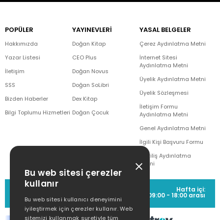
POPÜLER
YAYINEVLERİ
YASAL BELGELER
Hakkımızda
Doğan Kitap
Çerez Aydınlatma Metni
Yazar Listesi
CEO Plus
İnternet Sitesi
Aydınlatma Metni
İletişim
Doğan Novus
Üyelik Aydınlatma Metni
SSS
Doğan SoLibri
Üyelik Sözleşmesi
Bizden Haberler
Dex Kitap
İletişim Formu
Bilgi Toplumu Hizmetleri
Doğan Çocuk
Aydınlatma Metni
Genel Aydınlatma Metni
İlgili Kişi Başvuru Formu
Çekiliş Aydınlatma
Metni
Bu web sitesi çerezler
kullanır
MÜŞTERİ HİZMETLERİ
Hafta içi:
(0212) 373 77 00
09:00 - 18:00 arası
Bu web sitesi kullanıcı deneyimini
iyileştirmek için çerezler kullanır. Web
sitemizi kullanmak suretiyle tüm