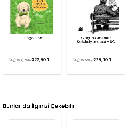
Cingo - Sc
Göçüp Gidenler
Koleksiyoncusu - SC
322,50 TL
225,00 TL
Doğan Çocuk
Doğan Kitap
Bunlar da İlginizi Çekebilir