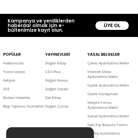
Kampanya ve yeniliklerden
ÜYE OL
haberdar olmak için e-
bültenimize kayıt olun.
POPÜLER
YAYINEVLERİ
YASAL BELGELER
Hakkımızda
Doğan Kitap
Çerez Aydınlatma Metni
Yazar Listesi
CEO Plus
İnternet Sitesi
Aydınlatma Metni
İletişim
Doğan Novus
Üyelik Aydınlatma Metni
SSS
Doğan SoLibri
Üyelik Sözleşmesi
Bizden Haberler
Dex Kitap
İletişim Formu
Bilgi Toplumu Hizmetleri
Doğan Çocuk
Aydınlatma Metni
Genel Aydınlatma Metni
İlgili Kişi Başvuru Formu
Çekiliş Aydınlatma