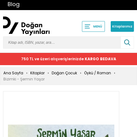
Blog
Kitaplarımız
MENÜ
750 TL ve üzeri alışverişlerinizde
KARGO BEDAVA
Ana Sayfa
Kitaplar
Doğan Çocuk
Öykü / Roman
Bizimki - Şermin Yaşar