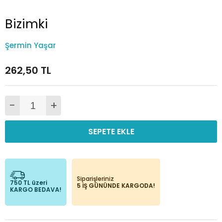
Bizimki
Şermin Yaşar
262,50 TL
-
+
SEPETE EKLE
Siparişleriniz
750 TL üzeri
5 İŞ GÜNÜNDE KARGODA!
KARGO BEDAVA!