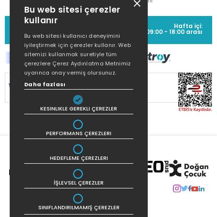
Metni
Bu web sitesi çerezler
kullanır
MÜŞTERİ HİZMETLERİ
Hafta içi:
(0212) 373 77 00
09:00 - 18:00 arası
Bu web sitesi kullanıcı deneyimini
iyileştirmek için çerezler kullanır. Web
sitemizi kullanmak suretiyle tüm
çerezlere Çerez Aydınlatma Metnimiz
uyarınca onay vermiş olursunuz.
SİTEMİZ
256Bit SSL SERTİFİKASI
İLE
Daha fazlası
KORUNMAKTADIR.
KESINLIKLE GEREKLI ÇEREZLER
PERFORMANS ÇEREZLERI
HEDEFLEME ÇEREZLERI
İŞLEVSEL ÇEREZLER
SINIFLANDIRILMAMIŞ ÇEREZLER