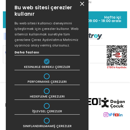
Metni
Bu web sitesi çerezler
kullanır
MÜŞTERİ HİZMETLERİ
Hafta içi:
(0212) 373 77 00
09:00 - 18:00 arası
Bu web sitesi kullanıcı deneyimini
iyileştirmek için çerezler kullanır. Web
sitemizi kullanmak suretiyle tüm
çerezlere Çerez Aydınlatma Metnimiz
uyarınca onay vermiş olursunuz.
SİTEMİZ
256Bit SSL SERTİFİKASI
İLE
Daha fazlası
KORUNMAKTADIR.
KESINLIKLE GEREKLI ÇEREZLER
PERFORMANS ÇEREZLERI
HEDEFLEME ÇEREZLERI
İŞLEVSEL ÇEREZLER
SINIFLANDIRILMAMIŞ ÇEREZLER