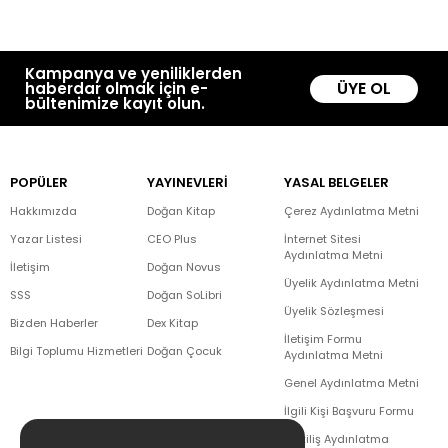
Kampanya ve yeniliklerden
ÜYE OL
haberdar olmak için e-
bültenimize kayıt olun.
POPÜLER
YAYINEVLERİ
YASAL BELGELER
Hakkımızda
Doğan Kitap
Çerez Aydınlatma Metni
Yazar Listesi
CEO Plus
İnternet Sitesi
Aydınlatma Metni
İletişim
Doğan Novus
Üyelik Aydınlatma Metni
SSS
Doğan SoLibri
Üyelik Sözleşmesi
Bizden Haberler
Dex Kitap
İletişim Formu
Bilgi Toplumu Hizmetleri
Doğan Çocuk
Aydınlatma Metni
Genel Aydınlatma Metni
İlgili Kişi Başvuru Formu
Çekiliş Aydınlatma