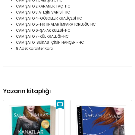
• CAM ŞATO 1:CAM ŞATO HC
• CAM ŞATO 2:KARANLIK TAÇ-HC
• CAM ŞATO 3:ATEŞİN VARİSİ-HC
• CAM ŞATO 4-GÖLGELER KRALİÇESİ HC
• CAM ŞATO 5-FIRTINALAR İMPARATORLUĞU HC
• CAM ŞATO 6-ŞAFAK KULESİ-HC
• CAM ŞATO 7-KÜL KRALLIĞI-HC
• CAM ŞATO: SUİKASTÇİNİN HANÇERİ-HC
• 8 Adet Karakter Kartı
Yazarın kitaplığı