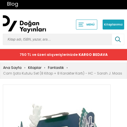
Blog
Kitaplarımız
MENÜ
750 TL ve üzeri alışverişlerinizde
KARGO BEDAVA
Ana Sayfa
Kitaplar
Fantastik
Cam Şato Kutulu Set (8 Kitap + 8 Karakter Kartı) - HC - Sarah J. Maas