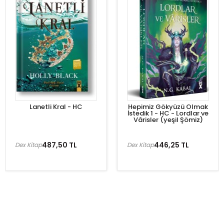
Lanetli Kral - HC
Hepimiz Gökyüzü Olmak
İstedik 1 - HC - Lordlar ve
Vârisler (yeşil Şömiz)
487,50 TL
446,25 TL
Dex Kitap
Dex Kitap