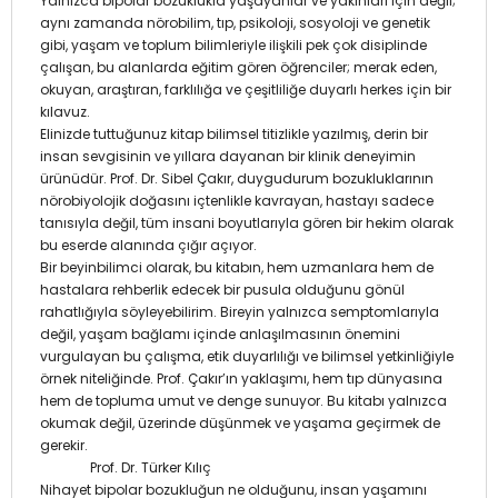
Yalnızca bipolar bozuklukla yaşayanlar ve yakınları için değil;
aynı zamanda nörobilim, tıp, psikoloji, sosyoloji ve genetik
gibi, yaşam ve toplum bilimleriyle ilişkili pek çok disiplinde
çalışan, bu alanlarda eğitim gören öğrenciler; merak eden,
okuyan, araştıran, farklılığa ve çeşitliliğe duyarlı herkes için bir
kılavuz.
Elinizde tuttuğunuz kitap bilimsel titizlikle yazılmış, derin bir
insan sevgisinin ve yıllara dayanan bir klinik deneyimin
ürünüdür. Prof. Dr. Sibel Çakır, duygudurum bozukluklarının
nörobiyolojik doğasını içtenlikle kavrayan, hastayı sadece
tanısıyla değil, tüm insani boyutlarıyla gören bir hekim olarak
bu eserde alanında çığır açıyor.
Bir beyinbilimci olarak, bu kitabın, hem uzmanlara hem de
hastalara rehberlik edecek bir pusula olduğunu gönül
rahatlığıyla söyleyebilirim. Bireyin yalnızca semptomlarıyla
değil, yaşam bağlamı içinde anlaşılmasının önemini
vurgulayan bu çalışma, etik duyarlılığı ve bilimsel yetkinliğiyle
örnek niteliğinde. Prof. Çakır’ın yaklaşımı, hem tıp dünyasına
hem de topluma umut ve denge sunuyor. Bu kitabı yalnızca
okumak değil, üzerinde düşünmek ve yaşama geçirmek de
gerekir.
Prof. Dr. Türker Kılıç
Nihayet bipolar bozukluğun ne olduğunu, insan yaşamını