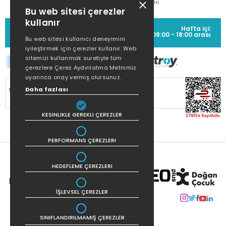
Metni
Bu web sitesi çerezler
kullanır
MÜŞTERİ HİZMETLERİ
Hafta içi:
(0212) 373 77 00
09:00 - 18:00 arası
Bu web sitesi kullanıcı deneyimini
iyileştirmek için çerezler kullanır. Web
sitemizi kullanmak suretiyle tüm
çerezlere Çerez Aydınlatma Metnimiz
uyarınca onay vermiş olursunuz.
SİTEMİZ
256Bit SSL SERTİFİKASI
İLE
Daha fazlası
KORUNMAKTADIR.
KESINLIKLE GEREKLI ÇEREZLER
PERFORMANS ÇEREZLERI
HEDEFLEME ÇEREZLERI
İŞLEVSEL ÇEREZLER
SINIFLANDIRILMAMIŞ ÇEREZLER