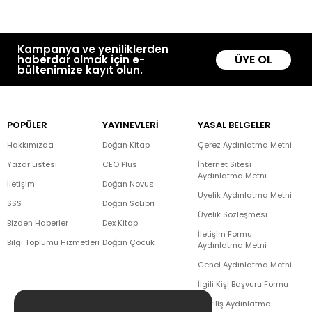
Kampanya ve yeniliklerden
ÜYE OL
haberdar olmak için e-
bültenimize kayıt olun.
POPÜLER
YAYINEVLERİ
YASAL BELGELER
Hakkımızda
Doğan Kitap
Çerez Aydınlatma Metni
Yazar Listesi
CEO Plus
İnternet Sitesi
Aydınlatma Metni
İletişim
Doğan Novus
Üyelik Aydınlatma Metni
SSS
Doğan SoLibri
Üyelik Sözleşmesi
Bizden Haberler
Dex Kitap
İletişim Formu
Bilgi Toplumu Hizmetleri
Doğan Çocuk
Aydınlatma Metni
Genel Aydınlatma Metni
İlgili Kişi Başvuru Formu
Çekiliş Aydınlatma