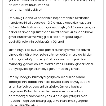
Şok edici sırlar, yüreğinizi ısıtacak ikinci şanslar, komik yanlış
anlamalar ve unutulmaz bir
romantizm sizi bekliyor!
Effie, sevgili anne ve babasının boşanmasının üzerinden
neredeyse iki yıl geçse de hâlâ o mutlu çocukluk hayatını
özlüyor. Artık babasından çok uzaklaştı çünkü onun genç ve
çekici kız arkadaşı Krista’dan nefret ediyor. Ailesi dağıldı ve
şimdi bunlar yetmezmiş gibi bir de tüm çocukluğunu
geçirdiği evlerinin satılacağını öğrendi.
Krista büyük bir eve veda partisi düzenliyor ve Effie davetli
olmadığını öğreniyor, zaten gitmeyi düşünmese de, birden
aklına çocukluğunun en güzel anılarının simgesi olan
oyuncağı geliyor, onu mutlaka almalı. Bunun için tek şansı,
partiye gizlice girip kimseye görünmeden çıkmak.
Effie oyuncağını bulmaya çalışırken kendisi hakkında
kardeşlerinin, babasının neler söylediklerini duyuyor, bazı
sırları keşfediyor, yepyeni bir gözle görmeye başlıyor
geçmişini. Daha da önemlisi uzun süre önce kalbini
paramparça eden ve ne yazık ki hâlâ çok yakışıklı olan
hayatının aşkı Joe ile karşılaşıyor ve inanılmaz gerçekler
ortaya dökülüveriyor.