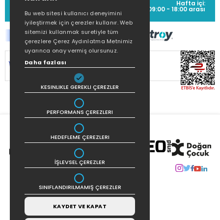
MÜŞTERİ HİZMETLERİ
Hafta içi:
(0212) 373 77 00
09:00 - 18:00 arası
Bu web sitesi kullanıcı deneyimini
iyileştirmek için çerezler kullanır. Web
sitemizi kullanmak suretiyle tüm
çerezlere Çerez Aydınlatma Metnimiz
uyarınca onay vermiş olursunuz.
SİTEMİZ
256Bit SSL SERTİFİKASI
İLE
Daha fazlası
KORUNMAKTADIR.
KESINLIKLE GEREKLI ÇEREZLER
PERFORMANS ÇEREZLERI
HEDEFLEME ÇEREZLERI
İŞLEVSEL ÇEREZLER
SINIFLANDIRILMAMIŞ ÇEREZLER
KAYDET VE KAPAT