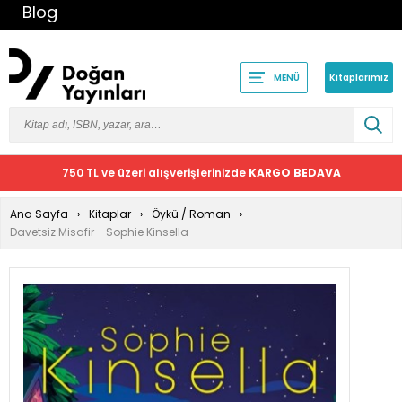
Blog
Kitaplarımız
MENÜ
750 TL ve üzeri alışverişlerinizde
KARGO BEDAVA
Ana Sayfa
Kitaplar
Öykü / Roman
Davetsiz Misafir - Sophie Kinsella