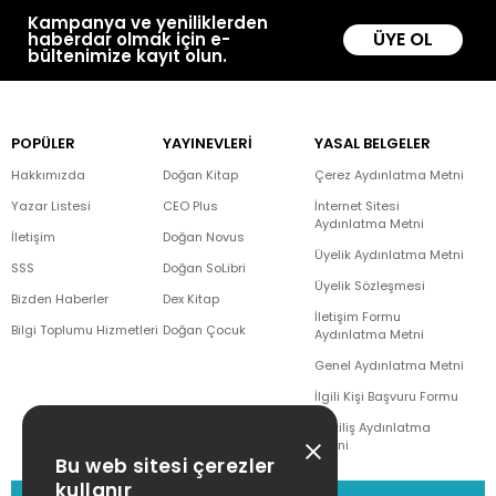
Kampanya ve yeniliklerden
ÜYE OL
haberdar olmak için e-
bültenimize kayıt olun.
POPÜLER
YAYINEVLERİ
YASAL BELGELER
Hakkımızda
Doğan Kitap
Çerez Aydınlatma Metni
Yazar Listesi
CEO Plus
İnternet Sitesi
Aydınlatma Metni
İletişim
Doğan Novus
Üyelik Aydınlatma Metni
SSS
Doğan SoLibri
Üyelik Sözleşmesi
Bizden Haberler
Dex Kitap
İletişim Formu
Bilgi Toplumu Hizmetleri
Doğan Çocuk
Aydınlatma Metni
Genel Aydınlatma Metni
İlgili Kişi Başvuru Formu
Çekiliş Aydınlatma
Metni
Bu web sitesi çerezler
kullanır