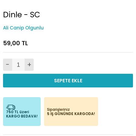
Dinle - SC
Ali Canip Olgunlu
59,00 TL
-
+
SEPETE EKLE
Siparişleriniz
750 TL üzeri
5 İŞ GÜNÜNDE KARGODA!
KARGO BEDAVA!