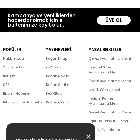
Kampanya ve yeniliklerden
ÜYE OL
haberdar olmak için e-
bültenimize kayıt olun.
POPÜLER
YAYINEVLERİ
YASAL BELGELER
Hakkımızda
Doğan Kitap
Çerez Aydınlatma Metni
Yazar Listesi
CEO Plus
İnternet Sitesi
Aydınlatma Metni
İletişim
Doğan Novus
Üyelik Aydınlatma Metni
SSS
Doğan SoLibri
Üyelik Sözleşmesi
Bizden Haberler
Dex Kitap
İletişim Formu
Bilgi Toplumu Hizmetleri
Doğan Çocuk
Aydınlatma Metni
Genel Aydınlatma Metni
İlgili Kişi Başvuru Formu
Çekiliş Aydınlatma
Metni