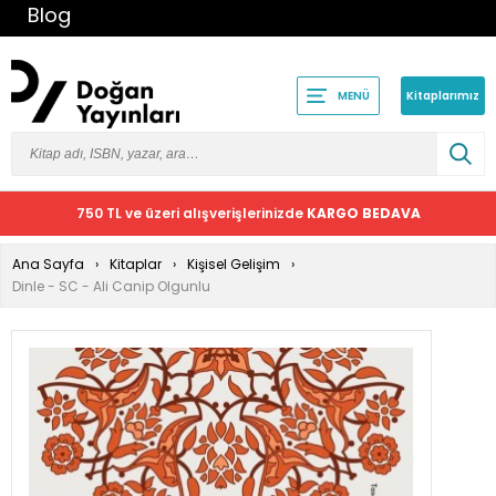
Blog
Kitaplarımız
MENÜ
750 TL ve üzeri alışverişlerinizde
KARGO BEDAVA
Ana Sayfa
Kitaplar
Kişisel Gelişim
Dinle - SC - Ali Canip Olgunlu