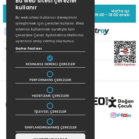
Bu web sitesi çerezler
kullanır
MÜŞTERİ HİZMETLERİ
Hafta içi:
(0212) 373 77 00
09:00 - 18:00 arası
Bu web sitesi kullanıcı deneyimini
iyileştirmek için çerezler kullanır. Web
sitemizi kullanmak suretiyle tüm
çerezlere Çerez Aydınlatma Metnimiz
uyarınca onay vermiş olursunuz.
SİTEMİZ
256Bit SSL SERTİFİKASI
İLE
Daha fazlası
KORUNMAKTADIR.
KESINLIKLE GEREKLI ÇEREZLER
PERFORMANS ÇEREZLERI
HEDEFLEME ÇEREZLERI
İŞLEVSEL ÇEREZLER
SINIFLANDIRILMAMIŞ ÇEREZLER