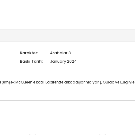
Karakter:
Arabalar 3
Baskı Tarihi:
January 2024
mşek McQueen'e katıl. Labirentte arkadaşlarınla yarış, Guido ve Luigi'yle p