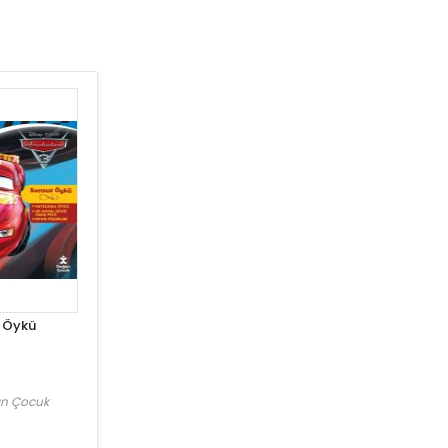
 Öykü
n Çocuk