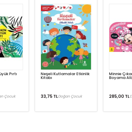
yük Pırtı
Neşeli Kutlamalar Etkinlik
Minnie Çıka
Kitabı
Boyama Al
33,75 TL
285,00 TL
an Çocuk
Doğan Çocuk
D