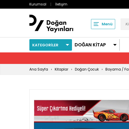
Kurumsal
İletişim
Menü
DOĞAN KİTAP
KATEGORİLER
Ana Sayfa
Kitaplar
Doğan Çocuk
Boyama / Faa