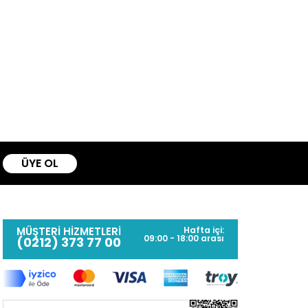
ÜYE OL
MÜŞTERİ HİZMETLERİ
Hafta içi:
09:00 - 18:00 arası
(0212) 373 77 00