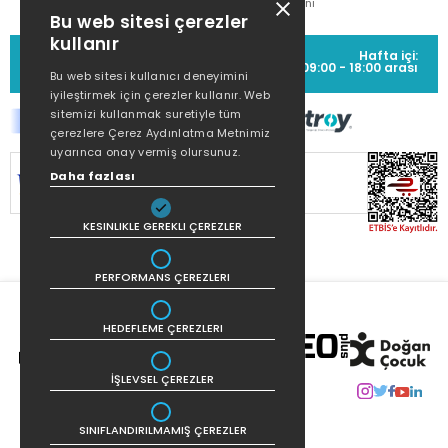
Metni
Bu web sitesi çerezler
kullanır
MÜŞTERİ HİZMETLERİ
Hafta içi:
(0212) 373 77 00
09:00 - 18:00 arası
Bu web sitesi kullanıcı deneyimini
iyileştirmek için çerezler kullanır. Web
sitemizi kullanmak suretiyle tüm
çerezlere Çerez Aydınlatma Metnimiz
uyarınca onay vermiş olursunuz.
SİTEMİZ
256Bit SSL SERTİFİKASI
İLE
Daha fazlası
KORUNMAKTADIR.
KESINLIKLE GEREKLI ÇEREZLER
PERFORMANS ÇEREZLERI
HEDEFLEME ÇEREZLERI
İŞLEVSEL ÇEREZLER
SINIFLANDIRILMAMIŞ ÇEREZLER