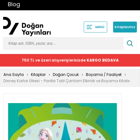
Blog
Kitaplarımız
MENÜ
750 TL ve üzeri alışverişlerinizde
KARGO BEDAVA
Ana Sayfa
Kitaplar
Doğan Çocuk
Boyama / Faaliyet
Disney Karlar Ülkesi - Parıltılı Tatil Çantam Etkinlik ve Boyama Kitabı