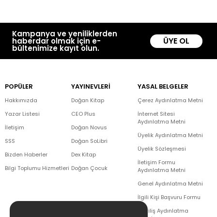
Kampanya ve yeniliklerden
ÜYE OL
haberdar olmak için e-
bültenimize kayıt olun.
POPÜLER
YAYINEVLERİ
YASAL BELGELER
Hakkımızda
Doğan Kitap
Çerez Aydınlatma Metni
Yazar Listesi
CEO Plus
İnternet Sitesi
Aydınlatma Metni
İletişim
Doğan Novus
Üyelik Aydınlatma Metni
SSS
Doğan SoLibri
Üyelik Sözleşmesi
Bizden Haberler
Dex Kitap
İletişim Formu
Bilgi Toplumu Hizmetleri
Doğan Çocuk
Aydınlatma Metni
Genel Aydınlatma Metni
İlgili Kişi Başvuru Formu
Çekiliş Aydınlatma