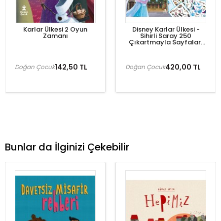
Karlar Ülkesi 2 Oyun
Disney Karlar Ülkesi -
Zamanı
Sihirli Saray 250
Çıkartmayla Sayfaları
Süsle!
142,50 TL
420,00 TL
Doğan Çocuk
Doğan Çocuk
Bunlar da İlginizi Çekebilir