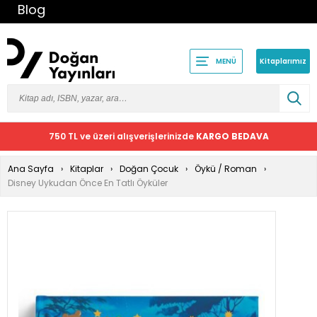
Blog
Kitaplarımız
MENÜ
750 TL ve üzeri alışverişlerinizde
KARGO BEDAVA
Ana Sayfa
Kitaplar
Doğan Çocuk
Öykü / Roman
Disney Uykudan Önce En Tatlı Öyküler