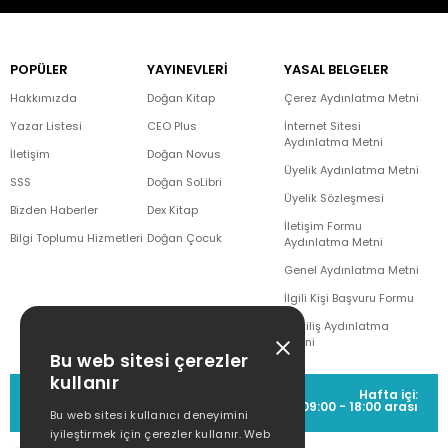
POPÜLER
YAYINEVLERİ
YASAL BELGELER
Hakkımızda
Doğan Kitap
Çerez Aydınlatma Metni
Yazar Listesi
CEO Plus
İnternet Sitesi
Aydınlatma Metni
İletişim
Doğan Novus
Üyelik Aydınlatma Metni
SSS
Doğan SoLibri
Üyelik Sözleşmesi
Bizden Haberler
Dex Kitap
İletişim Formu
Bilgi Toplumu Hizmetleri
Doğan Çocuk
Aydınlatma Metni
Genel Aydınlatma Metni
İlgili Kişi Başvuru Formu
Çekiliş Aydınlatma
Metni
Bu web sitesi çerezler
kullanır
MÜŞTERİ HİZMETLERİ
Hafta içi:
(0212) 373 77 00
09:00 - 18:00 arası
Bu web sitesi kullanıcı deneyimini
iyileştirmek için çerezler kullanır. Web