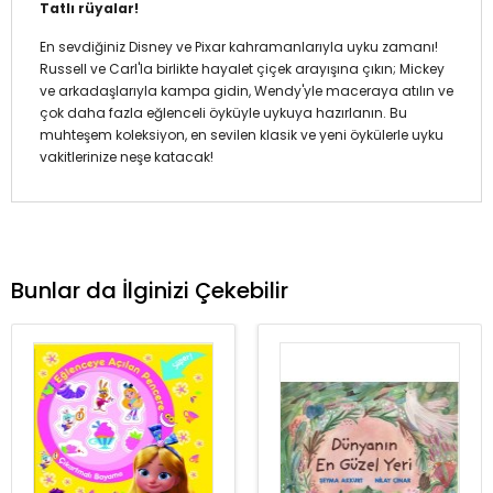
Tatlı rüyalar!
En sevdiğiniz Disney ve Pixar kahramanlarıyla uyku zamanı!
Russell ve Carl'la birlikte hayalet çiçek arayışına çıkın; Mickey
ve arkadaşlarıyla kampa gidin, Wendy'yle maceraya atılın ve
çok daha fazla eğlenceli öyküyle uykuya hazırlanın. Bu
muhteşem koleksiyon, en sevilen klasik ve yeni öykülerle uyku
vakitlerinize neşe katacak!
Bunlar da İlginizi Çekebilir