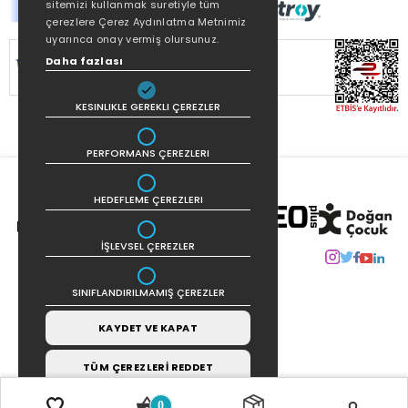
sitemizi kullanmak suretiyle tüm
çerezlere Çerez Aydınlatma Metnimiz
uyarınca onay vermiş olursunuz.
SİTEMİZ
256Bit SSL SERTİFİKASI
İLE
Daha fazlası
KORUNMAKTADIR.
KESINLIKLE GEREKLI ÇEREZLER
PERFORMANS ÇEREZLERI
HEDEFLEME ÇEREZLERI
İŞLEVSEL ÇEREZLER
SINIFLANDIRILMAMIŞ ÇEREZLER
KAYDET VE KAPAT
TÜM ÇEREZLERİ REDDET
0