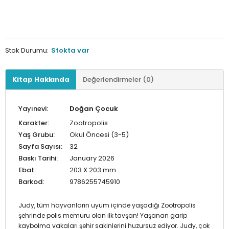
Stok Durumu:
Stokta var
Kitap Hakkında
Değerlendirmeler (0)
Yayınevi:
Doğan Çocuk
Karakter:
Zootropolis
Yaş Grubu:
Okul Öncesi (3-5)
Sayfa Sayısı:
32
Baskı Tarihi:
January 2026
Ebat:
203 X 203 mm
Barkod:
9786255745910
Judy, tüm hayvanların uyum içinde yaşadığı Zootropolis
şehrinde polis memuru olan ilk tavşan! Yaşanan garip
kaybolma vakaları şehir sakinlerini huzursuz ediyor. Judy, çok