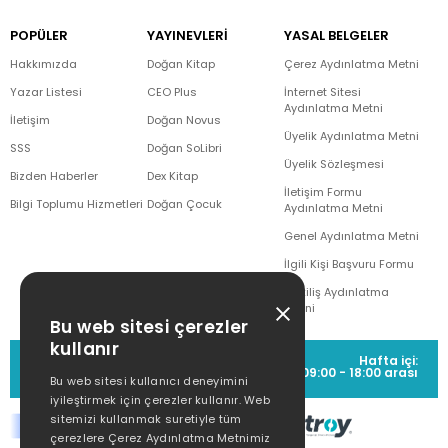
POPÜLER
YAYINEVLERİ
YASAL BELGELER
Hakkımızda
Doğan Kitap
Çerez Aydınlatma Metni
Yazar Listesi
CEO Plus
İnternet Sitesi
Aydınlatma Metni
İletişim
Doğan Novus
Üyelik Aydınlatma Metni
SSS
Doğan SoLibri
Üyelik Sözleşmesi
Bizden Haberler
Dex Kitap
İletişim Formu
Bilgi Toplumu Hizmetleri
Doğan Çocuk
Aydınlatma Metni
Genel Aydınlatma Metni
İlgili Kişi Başvuru Formu
Çekiliş Aydınlatma
Metni
Bu web sitesi çerezler
kullanır
MÜŞTERİ HİZMETLERİ
Hafta içi:
(0212) 373 77 00
09:00 - 18:00 arası
Bu web sitesi kullanıcı deneyimini
iyileştirmek için çerezler kullanır. Web
sitemizi kullanmak suretiyle tüm
çerezlere Çerez Aydınlatma Metnimiz