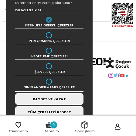
uyarınca onay vermiş olursunuz.
SİTEMİZ
256Bit SSL SERTİFİKASI
İLE
Daha fazlası
KORUNMAKTADIR.
KESINLIKLE GEREKLI ÇEREZLER
PERFORMANS ÇEREZLERI
HEDEFLEME ÇEREZLERI
İŞLEVSEL ÇEREZLER
SINIFLANDIRILMAMIŞ ÇEREZLER
KAYDET VE KAPAT
TÜM ÇEREZLERİ REDDET
0
Favorilerim
Sepetim
Siparişlerim
COPYRIGHT © 2021 | TASARIM VE UYGULAMA:
CARBON INTERAKTIF