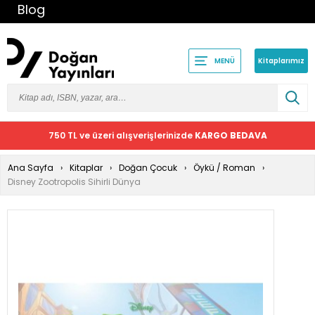
Blog
Kitaplarımız
MENÜ
750 TL ve üzeri alışverişlerinizde
KARGO BEDAVA
Ana Sayfa
Kitaplar
Doğan Çocuk
Öykü / Roman
Disney Zootropolis Sihirli Dünya