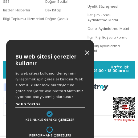
SSS
Doğan SoLibri
Üyelik Sözleşmesi
Bizden Haberler
Dex Kitap
İletişim Formu
Bilgi Toplumu Hizmetleri
Doğan Çocuk
Aydınlatma Metni
Genel Aydınlatma Metni
İlgili Kişi Başvuru Formu
Çekiliş Aydınlatma
Metni
Bu web sitesi çerezler
kullanır
MÜŞTERİ HİZMETLERİ
Hafta içi:
(0212) 373 77 00
09:00 - 18:00 arası
Bu web sitesi kullanıcı deneyimini
iyileştirmek için çerezler kullanır. Web
sitemizi kullanmak suretiyle tüm
çerezlere Çerez Aydınlatma Metnimiz
uyarınca onay vermiş olursunuz.
SİTEMİZ
256Bit SSL SERTİFİKASI
İLE
Daha fazlası
KORUNMAKTADIR.
KESINLIKLE GEREKLI ÇEREZLER
PERFORMANS ÇEREZLERI