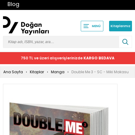
Blog
Kitaplarımız
MENÜ
750 TL ve üzeri alışverişlerinizde
KARGO BEDAVA
Ana Sayfa
Kitaplar
Manga
Double Me 3 - SC - Miki Makasu