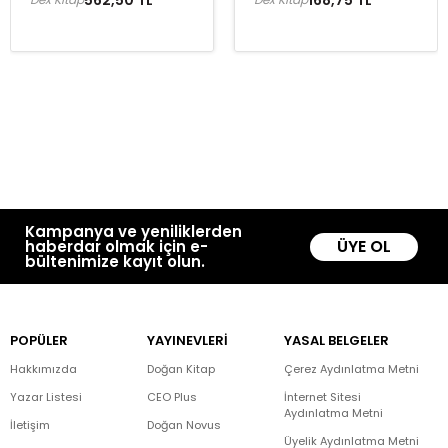
Kampanya ve yeniliklerden
ÜYE OL
haberdar olmak için e-
bültenimize kayıt olun.
POPÜLER
YAYINEVLERİ
YASAL BELGELER
Hakkımızda
Doğan Kitap
Çerez Aydınlatma Metni
Yazar Listesi
CEO Plus
İnternet Sitesi
Aydınlatma Metni
İletişim
Doğan Novus
Üyelik Aydınlatma Metni