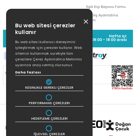
İlgili Kişi Başvuru Formu
Çekiliş Aydınlatma
Metni
Bu web sitesi çerezler
kullanır
MÜŞTERİ HİZMETLERİ
Hafta içi:
(0212) 373 77 00
09:00 - 18:00 arası
Bu web sitesi kullanıcı deneyimini
iyileştirmek için çerezler kullanır. Web
sitemizi kullanmak suretiyle tüm
çerezlere Çerez Aydınlatma Metnimiz
uyarınca onay vermiş olursunuz.
Daha fazlası
SİTEMİZ
256Bit SSL SERTİFİKASI
İLE
KORUNMAKTADIR.
KESINLIKLE GEREKLI ÇEREZLER
PERFORMANS ÇEREZLERI
HEDEFLEME ÇEREZLERI
İŞLEVSEL ÇEREZLER