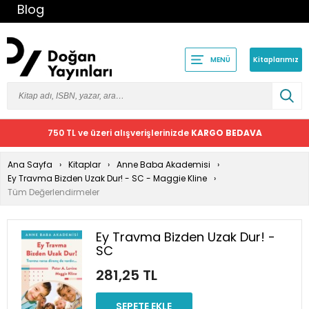
Blog
Kitaplarımız
MENÜ
750 TL ve üzeri alışverişlerinizde
KARGO BEDAVA
Ana Sayfa
Kitaplar
Anne Baba Akademisi
Ey Travma Bizden Uzak Dur! - SC - Maggie Kline
Tüm Değerlendirmeler
Ey Travma Bizden Uzak Dur! -
SC
281,25 TL
SEPETE EKLE