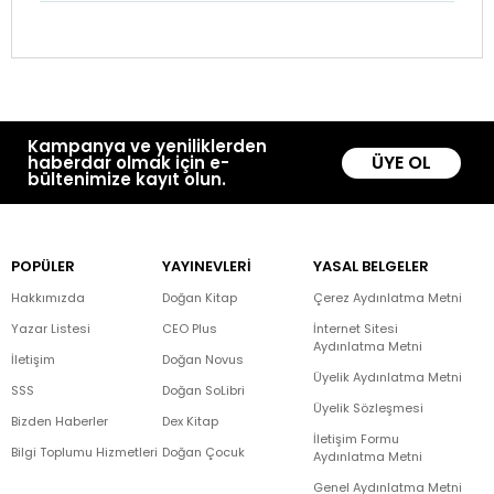
Kampanya ve yeniliklerden
ÜYE OL
haberdar olmak için e-
bültenimize kayıt olun.
POPÜLER
YAYINEVLERİ
YASAL BELGELER
Hakkımızda
Doğan Kitap
Çerez Aydınlatma Metni
Yazar Listesi
CEO Plus
İnternet Sitesi
Aydınlatma Metni
İletişim
Doğan Novus
Üyelik Aydınlatma Metni
SSS
Doğan SoLibri
Üyelik Sözleşmesi
Bizden Haberler
Dex Kitap
İletişim Formu
Bilgi Toplumu Hizmetleri
Doğan Çocuk
Aydınlatma Metni
Genel Aydınlatma Metni