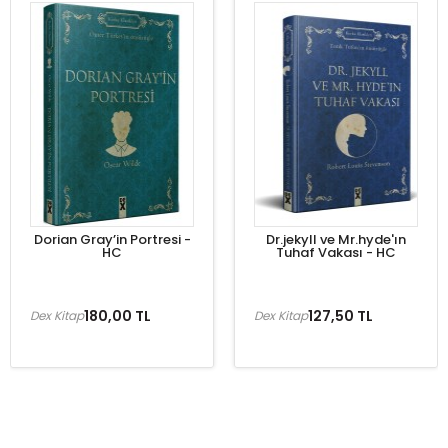
Dorian Gray’in Portresi -
Dr.jekyll ve Mr.hyde'ın
HC
Tuhaf Vakası - HC
180,00 TL
127,50 TL
Dex Kitap
Dex Kitap