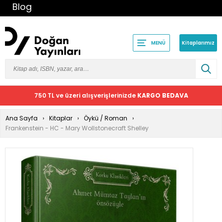
Blog
Kitaplarımız
MENÜ
750 TL ve üzeri alışverişlerinizde
KARGO BEDAVA
Ana Sayfa
Kitaplar
Öykü / Roman
Frankenstein - HC - Mary Wollstonecraft Shelley