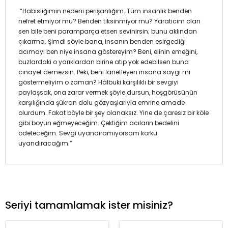
“Habisliğimin nedeni perişanlığım. Tüm insanlık benden
nefret etmiyor mu? Benden tiksinmiyor mu? Yaratıcım olan
sen bile beni paramparça etsen sevinirsin; bunu aklından
çıkarma. Şimdi söyle bana, insanın benden esirgediği
acımayı ben niye insana göstereyim? Beni, elinin emeğini,
buzlardaki o yarıklardan birine atıp yok edebilsen buna
cinayet demezsin. Peki, beni lanetleyen insana saygı mı
göstermeliyim o zaman? Hâlbuki karşılıklı bir sevgiyi
paylaşsak, ona zarar vermek şöyle dursun, hoşgörüsünün
karşılığında şükran dolu gözyaşlarıyla emrine amade
olurdum. Fakat böyle bir şey olanaksız. Yine de çaresiz bir köle
gibi boyun eğmeyeceğim. Çektiğim acıların bedelini
ödeteceğim. Sevgi uyandıramıyorsam korku
uyandıracağım.”
Seriyi tamamlamak ister misiniz?