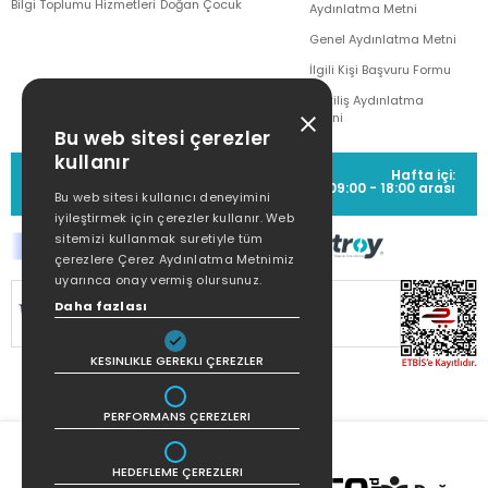
Bilgi Toplumu Hizmetleri
Doğan Çocuk
Aydınlatma Metni
Genel Aydınlatma Metni
İlgili Kişi Başvuru Formu
Çekiliş Aydınlatma
Metni
Bu web sitesi çerezler
kullanır
MÜŞTERİ HİZMETLERİ
Hafta içi:
(0212) 373 77 00
09:00 - 18:00 arası
Bu web sitesi kullanıcı deneyimini
iyileştirmek için çerezler kullanır. Web
sitemizi kullanmak suretiyle tüm
çerezlere Çerez Aydınlatma Metnimiz
uyarınca onay vermiş olursunuz.
SİTEMİZ
256Bit SSL SERTİFİKASI
İLE
Daha fazlası
KORUNMAKTADIR.
KESINLIKLE GEREKLI ÇEREZLER
PERFORMANS ÇEREZLERI
HEDEFLEME ÇEREZLERI