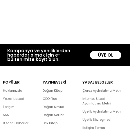
Kampanya ve yeniliklerden
ÜYE OL
haberdar olmak için e-
bültenimize kayıt olun.
POPÜLER
YAYINEVLERİ
YASAL BELGELER
Hakkımızda
Doğan Kitap
Çerez Aydınlatma Metni
Yazar Listesi
CEO Plus
İnternet Sitesi
Aydınlatma Metni
İletişim
Doğan Novus
Üyelik Aydınlatma Metni
SSS
Doğan SoLibri
Üyelik Sözleşmesi
Bizden Haberler
Dex Kitap
İletişim Formu