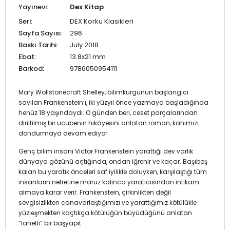
Yayınevi:
Dex Kitap
Seri:
DEX Korku Klasikleri
Sayfa Sayısı:
296
Baskı Tarihi:
July 2018
Ebat:
13.8x21 mm
Barkod:
9786050954111
Mary Wollstonecraft Shelley, bilimkurgunun başlangıcı
sayılan Frankenstein’ı, iki yüzyıl önce yazmaya başladığında
henüz 18 yaşındaydı. O günden beri, ceset parçalarından
diriltilmiş bir ucubenin hikâyesini anlatan roman, kanımızı
dondurmaya devam ediyor.
Genç bilim insanı Victor Frankenstein yarattığı dev varlık
dünyaya gözünü açtığında, ondan iğrenir ve kaçar. Başıboş
kalan bu yaratık önceleri saf iyilikle doluyken, karşılaştığı tüm
insanların nefretine maruz kalınca yaratıcısından intikam
almaya karar verir. Frankenstein, çirkinlikten değil
sevgisizlikten canavarlaştığımızı ve yarattığımız kötülükle
yüzleşmekten kaçtıkça kötülüğün büyüdüğünü anlatan
“lanetli” bir başyapıt.