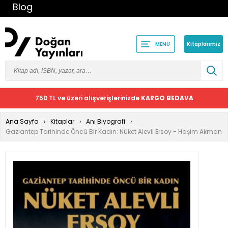
Blog
Kitaplarımız
MENÜ
750 TL ve üzeri alışverişlerinizde
KARGO BEDAVA
Ana Sayfa
Kitaplar
Anı Biyografi
Gaziantep Tarihinde Öncü Bir Kadın: Nüket Alevli Ersoy - Haşim Akman