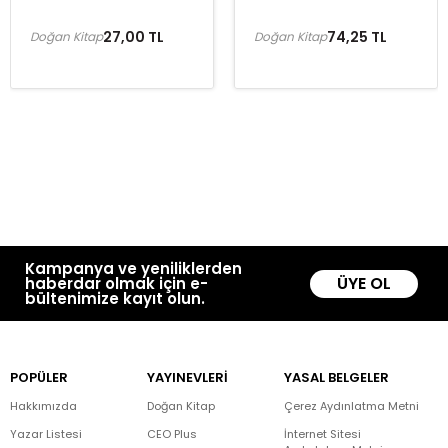
27,00 TL
74,25 TL
Doğan Kitap
Doğan Kitap
Kampanya ve yeniliklerden
ÜYE OL
haberdar olmak için e-
bültenimize kayıt olun.
POPÜLER
YAYINEVLERİ
YASAL BELGELER
Hakkımızda
Doğan Kitap
Çerez Aydınlatma Metni
Yazar Listesi
CEO Plus
İnternet Sitesi