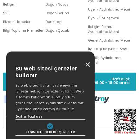
Aydınlatma Metni
İletişim
Doğan Novus
Üyelik Aydınlatma Metni
SSS
Doğan SoLibri
Üyelik Sözleşmesi
Bizden Haberler
Dex Kitap
İletişim Formu
Bilgi Toplumu Hizmetleri
Doğan Çocuk
Aydınlatma Metni
Genel Aydınlatma Metni
İlgili Kişi Başvuru Formu
Çekiliş Aydınlatma
Metni
Bu web sitesi çerezler
kullanır
MÜŞTERİ HİZMETLERİ
Hafta içi:
(0212) 373 77 00
09:00 - 18:00 arası
Bu web sitesi kullanıcı deneyimini
iyileştirmek için çerezler kullanır. Web
sitemizi kullanmak suretiyle tüm
çerezlere Çerez Aydınlatma Metnimiz
uyarınca onay vermiş olursunuz.
SİTEMİZ
256Bit SSL SERTİFİKASI
İLE
Daha fazlası
KORUNMAKTADIR.
KESINLIKLE GEREKLI ÇEREZLER