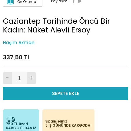
Paylaşım:
Ön Okuma
Gaziantep Tarihinde Öncü Bir
Kadın: Nüket Alevli Ersoy
Haşim Akman
337,50 TL
-
+
SEPETE EKLE
Siparişleriniz
750 TL üzeri
5 İŞ GÜNÜNDE KARGODA!
KARGO BEDAVA!