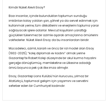
Kimdir Nüket Alevli Ersoy?
Bazı insanlar, içinde bulundukları toplumun sunduğu
imkânları kolay yoldan şan, şöhret ya da servet edinmek için
kullanmak yerine, tüm dikkatlerini ve enerjilerini topluma yarar
sağlayacak işlere adarlar. Mevcut koşulların yarattığı
güçlükleri tükenmez bir azimle aşarak amaçlarına ömürlerini
vakfederler. Nüket Alevli Ersoy da bu insanlardan biridir.
Mücadeleci, azimli, kararlı ve öncü bir rol model olan Ersoy
(1932–2025), “kolej diplomalı ev kadını” olmak yerine
Gaziantep’te Robert Koleji düzeyinde bir okul kurma hayalini
gerçeğe dönüştürmüş; memleketine ve ülkesine adadığı
ömrü boyunca pek çok ilke imza atmıştır.
Ersoy, Gaziantep Lions Kulübü’nün kurucusu, yılmaz bir
Atatürkçü, toplumsal gelişim için yaşamını ve servetini
seferber eden bir Cumhuriyet kadınıdır.