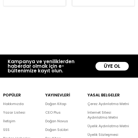
Kampanya ve yeniliklerden
ÜYE OL
haberdar olmak için e-
bültenimize kayıt olun.
POPÜLER
YAYINEVLERİ
YASAL BELGELER
Hakkımızda
Doğan Kitap
Çerez Aydınlatma Metni
Yazar Listesi
CEO Plus
İnternet Sitesi
Aydınlatma Metni
İletişim
Doğan Novus
Üyelik Aydınlatma Metni
SSS
Doğan SoLibri
Üyelik Sözleşmesi