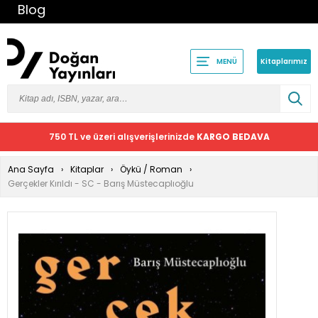
Blog
Kitaplarımız
MENÜ
750 TL ve üzeri alışverişlerinizde
KARGO BEDAVA
Ana Sayfa
Kitaplar
Öykü / Roman
Gerçekler Kırıldı - SC - Barış Müstecaplıoğlu