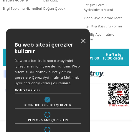
Bizden Haberler
Dex Kitap
İletişim Formu
Bilgi Toplumu Hizmetleri
Doğan Çocuk
Aydınlatma Metni
Genel Aydınlatma Metni
İlgili Kişi Başvuru Formu
Çekiliş Aydınlatma
Metni
Bu web sitesi çerezler
kullanır
MÜŞTERİ HİZMETLERİ
Hafta içi:
(0212) 373 77 00
09:00 - 18:00 arası
Bu web sitesi kullanıcı deneyimini
iyileştirmek için çerezler kullanır. Web
sitemizi kullanmak suretiyle tüm
çerezlere Çerez Aydınlatma Metnimiz
uyarınca onay vermiş olursunuz.
SİTEMİZ
256Bit SSL SERTİFİKASI
İLE
Daha fazlası
KORUNMAKTADIR.
KESINLIKLE GEREKLI ÇEREZLER
PERFORMANS ÇEREZLERI