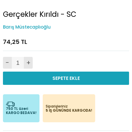
Gerçekler Kırıldı - SC
Barış Müstecaplıoğlu
74,25 TL
-
+
SEPETE EKLE
Siparişleriniz
750 TL üzeri
5 İŞ GÜNÜNDE KARGODA!
KARGO BEDAVA!