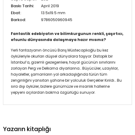
Baskı Tarihi:
April 2019
Ebat:
13.5x19.5 mm
Barkod:
9786050960945
Fantastik edebiyatın ve bilimkurgunun renkli, şaşırtıcı,
efsunlu dünyasında dolaşmaya hazır mısınız?
Yerli fantazyanın öncüsü Barış Müstecaplıoğlu bu kez
öyküleriyle okurları düşsel dünyalara taşıyor: Distopik bir
İstanbul’a, gizemli gezegenlere, hayal gücünün sınırlarını
zorlayan Perg ve Delkarna diyarlarına… Büyücüler, uzaylılar,
hayaletler, şamanların yol arkadaşlığında türün tüm
zenginliğini yansıtan şahane bir yolculuk Gerçekler Kırıldı… Bu
sıra dışı öyküler, bizlere günümüze ve insanlık hallerine
yepyeni açılardan bakma özgürlüğü sunuyor.
Yazarın kitaplığı