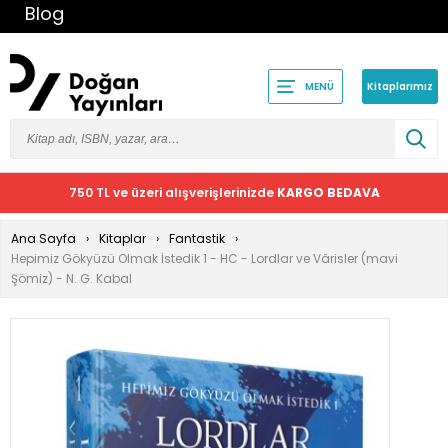
Blog
Kitaplarımız
MENÜ
750 TL ve üzeri alışverişlerinizde
KARGO BEDAVA
Ana Sayfa
Kitaplar
Fantastik
Hepimiz Gökyüzü Olmak İstedik 1 - HC - Lordlar ve Vârisler (mavi
Şömiz) - N. G. Kabal