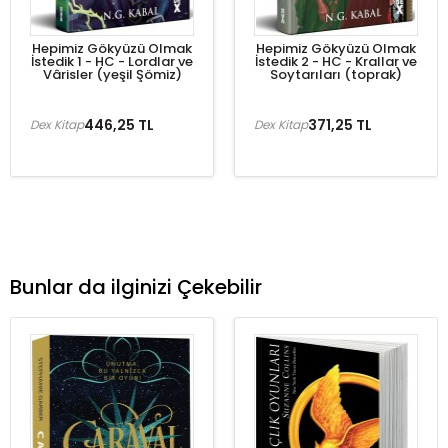
Hepimiz Gökyüzü Olmak
Hepimiz Gökyüzü Olmak
İstedik 1 - HC - Lordlar ve
İstedik 2 - HC - Krallar ve
Vârisler (yeşil Şömiz)
Soytarıları (toprak)
446,25 TL
371,25 TL
Dex Kitap
Dex Kitap
Bunlar da ilginizi Çekebilir