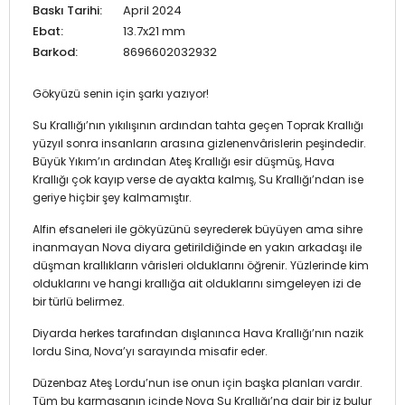
Baskı Tarihi:
April 2024
Ebat:
13.7x21 mm
Barkod:
8696602032932
Gökyüzü senin için şarkı yazıyor!
Su Krallığı’nın yıkılışının ardından tahta geçen Toprak Krallığı
yüzyıl sonra insanların arasına gizlenenvârislerin peşindedir.
Büyük Yıkım’ın ardından Ateş Krallığı esir düşmüş, Hava
Krallığı çok kayıp verse de ayakta kalmış, Su Krallığı’ndan ise
geriye hiçbir şey kalmamıştır.
Alfin efsaneleri ile gökyüzünü seyrederek büyüyen ama sihre
inanmayan Nova diyara getirildiğinde en yakın arkadaşı ile
düşman krallıkların vârisleri olduklarını öğrenir. Yüzlerinde kim
olduklarını ve hangi krallığa ait olduklarını simgeleyen izi de
bir türlü belirmez.
Diyarda herkes tarafından dışlanınca Hava Krallığı’nın nazik
lordu Sina, Nova’yı sarayında misafir eder.
Düzenbaz Ateş Lordu’nun ise onun için başka planları vardır.
Tüm bu karmaşanın içinde Nova Su Krallığı’na dair bir iz bulur