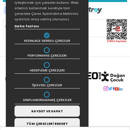
iyileştirmek için çerezler kullanır. Web
sitemizi kullanmak suretiyle tüm
çerezlere Çerez Aydınlatma Metnimiz
uyarınca onay vermiş olursunuz.
SİTEMİZ
256Bit SSL SERTİFİKASI
İLE
Daha fazlası
KORUNMAKTADIR.
KESINLIKLE GEREKLI ÇEREZLER
PERFORMANS ÇEREZLERI
HEDEFLEME ÇEREZLERI
İŞLEVSEL ÇEREZLER
SINIFLANDIRILMAMIŞ ÇEREZLER
KAYDET VE KAPAT
TÜM ÇEREZLERİ REDDET