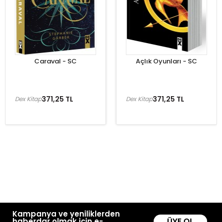
Caraval - SC
Açlık Oyunları - SC
371,25 TL
371,25 TL
Dex Kitap
Dex Kitap
Kampanya ve yeniliklerden
ÜYE OL
haberdar olmak için e-