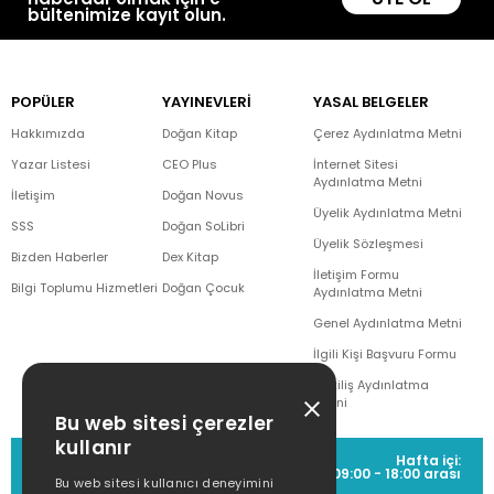
bültenimize kayıt olun.
POPÜLER
YAYINEVLERİ
YASAL BELGELER
Hakkımızda
Doğan Kitap
Çerez Aydınlatma Metni
Yazar Listesi
CEO Plus
İnternet Sitesi
Aydınlatma Metni
İletişim
Doğan Novus
Üyelik Aydınlatma Metni
SSS
Doğan SoLibri
Üyelik Sözleşmesi
Bizden Haberler
Dex Kitap
İletişim Formu
Bilgi Toplumu Hizmetleri
Doğan Çocuk
Aydınlatma Metni
Genel Aydınlatma Metni
İlgili Kişi Başvuru Formu
Çekiliş Aydınlatma
Metni
Bu web sitesi çerezler
kullanır
MÜŞTERİ HİZMETLERİ
Hafta içi:
(0212) 373 77 00
09:00 - 18:00 arası
Bu web sitesi kullanıcı deneyimini