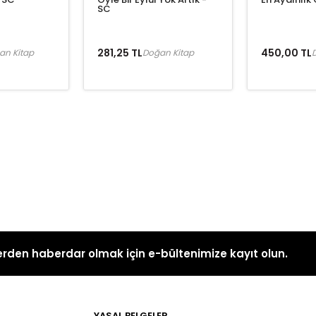
SC
281,25 TL
450,00 TL
an Kitap
Doğan Kitap
D
rden haberdar olmak için e-bültenimize kayıt olun.
YASAL BELGELER