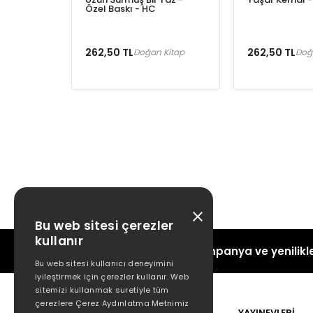
Özel Baskı - HC
262,50 TL
262,50 TL
Doğan Kitap
Doğ
Bu web sitesi çerezler
kullanır
Kampanya ve yenilikle
Bu web sitesi kullanıcı deneyimini
iyileştirmek için çerezler kullanır. Web
sitemizi kullanmak suretiyle tüm
çerezlere Çerez Aydınlatma Metnimiz
POPÜLER
YAYINEVLERİ