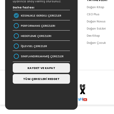
uyarınca onay vermiş olursunuz.
Hakkımızda
Doğan Kitap
Daha fazlası
Yazar Listesi
CEO Plus
KESINLIKLE GEREKLI ÇEREZLER
İletişim
Doğan Novus
PERFORMANS ÇEREZLERI
SSS
Doğan SoLibri
Bizden Haberler
Dex Kitap
HEDEFLEME ÇEREZLERI
Bilgi Toplumu Hizmetleri
Doğan Çocuk
İŞLEVSEL ÇEREZLER
SINIFLANDIRILMAMIŞ ÇEREZLER
KAYDET VE KAPAT
TÜM ÇEREZLERİ REDDET