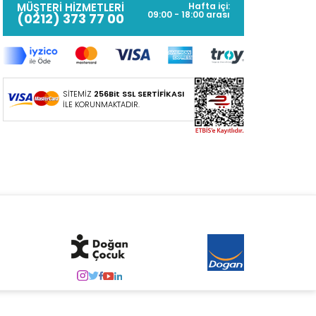
MÜŞTERİ HİZMETLERİ
Hafta içi:
09:00 - 18:00 arası
(0212) 373 77 00
SİTEMİZ
256Bit SSL SERTİFİKASI
İLE KORUNMAKTADIR.