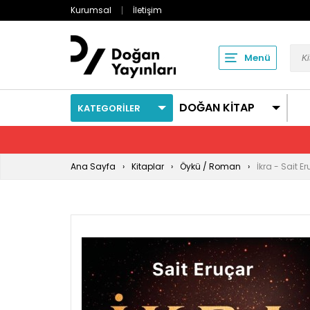
Kurumsal
İletişim
Menü
DOĞAN KİTAP
KATEGORİLER
Ana Sayfa
Kitaplar
Öykü / Roman
İkra - Sait E