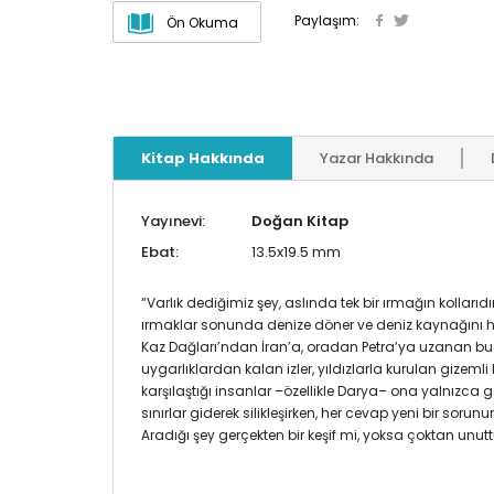
Paylaşım:
Ön Okuma
Kitap Hakkında
Yazar Hakkında
Yayınevi:
Doğan Kitap
Ebat:
13.5x19.5 mm
“Varlık dediğimiz şey, aslında tek bir ırmağın kollar
ırmaklar sonunda denize döner ve deniz kaynağını he
Kaz Dağları’ndan İran’a, oradan Petra’ya uzanan bu h
uygarlıklardan kalan izler, yıldızlarla kurulan gizeml
karşılaştığı insanlar –özellikle Darya– ona yalnızca geçm
sınırlar giderek silikleşirken, her cevap yeni bir soru
Aradığı şey gerçekten bir keşif mi, yoksa çoktan unutt