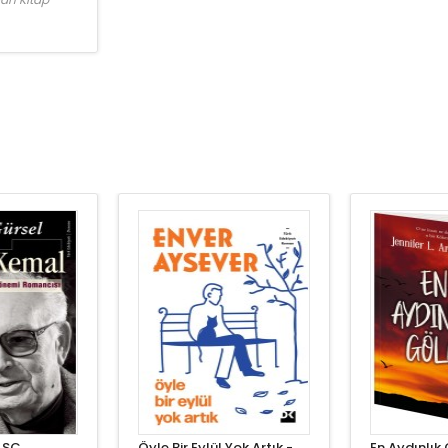
 SC
Öyle Bir Eylül Yok Artık -
En Aydınlık 