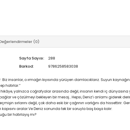
Değerlendirmeler (0)
Sayfa Sayısı:
288
Barkod:
9786258583038
ıdır. Biz insanlar, o ırmağın kıyısında yürüyen damlacıklarız. Suyun kaynağ
p hatırlar.”
ikâye, yalnızca coğrafyalar arasında değil, insanın kendi iç dünyasına ya
i bağlar ve çözülmeyi bekleyen bir mesaj… Hepsi, Deniz’i anlamı giderek deri
işin sırlarını değil, çok daha eski bir çağrının varlığını da hissettirir. Gerçe
nun kapısını aralar.Ve Deniz sonunda tek bir soruyla baş başa kalır:
uğu bir hatırlayış mı?