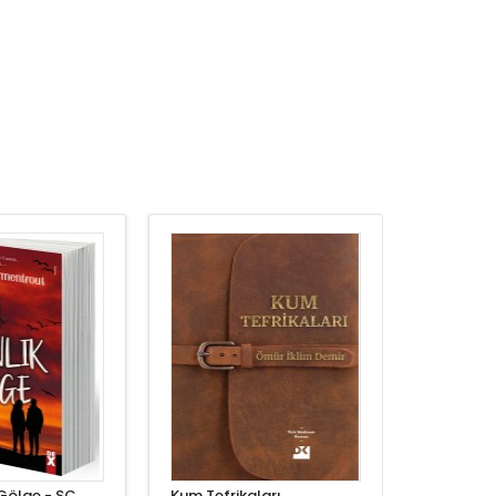
Gölge - SC
Kum Tefrikaları