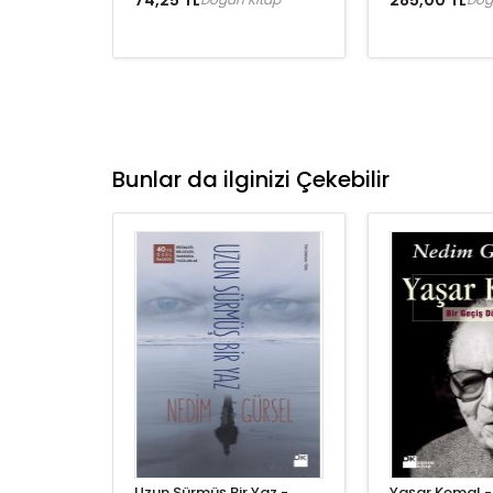
74,25 TL
285,00 TL
Bunlar da ilginizi Çekebilir
Uzun Sürmüş Bir Yaz -
Yaşar Kemal -