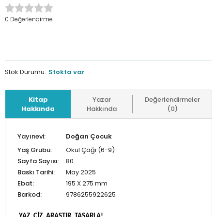
0 Değerlendirme
Stok Durumu:
Stokta var
Kitap
Yazar
Değerlendirmeler
Hakkında
Hakkında
(0)
Yayınevi:
Doğan Çocuk
Yaş Grubu:
Okul Çağı (6-9)
Sayfa Sayısı:
80
Baskı Tarihi:
May 2025
Ebat:
195 X 275 mm
Barkod:
9786255922625
YAZ, ÇİZ, ARAŞTIR, TASARLA!