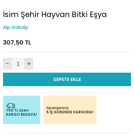
İsim Şehir Hayvan Bitki Eşya
Alp Gökalp
307,50 TL
-
+
SEPETE EKLE
Siparişleriniz
750 TL üzeri
5 İŞ GÜNÜNDE KARGODA!
KARGO BEDAVA!