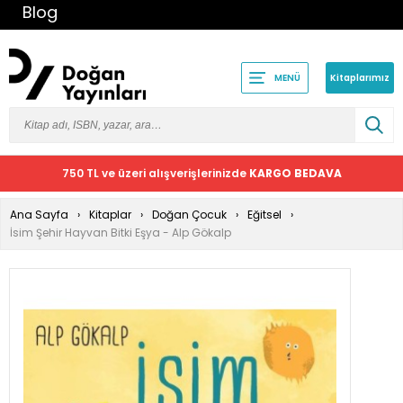
Blog
Kitaplarımız
MENÜ
750 TL ve üzeri alışverişlerinizde
KARGO BEDAVA
Ana Sayfa
Kitaplar
Doğan Çocuk
Eğitsel
İsim Şehir Hayvan Bitki Eşya - Alp Gökalp