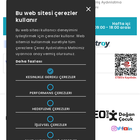
Çekiliş Aydınlatma
Metni
Bu web sitesi çerezler
kullanır
MÜŞTERİ HİZMETLERİ
Hafta içi:
(0212) 373 77 00
09:00 - 18:00 arası
Bu web sitesi kullanıcı deneyimini
iyileştirmek için çerezler kullanır. Web
sitemizi kullanmak suretiyle tüm
çerezlere Çerez Aydınlatma Metnimiz
uyarınca onay vermiş olursunuz.
SİTEMİZ
256Bit SSL SERTİFİKASI
İLE
Daha fazlası
KORUNMAKTADIR.
KESINLIKLE GEREKLI ÇEREZLER
PERFORMANS ÇEREZLERI
HEDEFLEME ÇEREZLERI
İŞLEVSEL ÇEREZLER