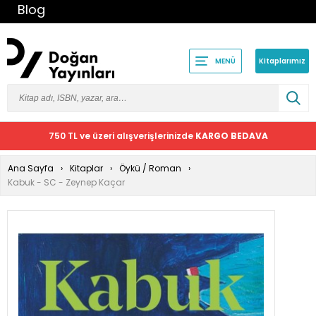
Blog
Kitaplarımız
MENÜ
750 TL ve üzeri alışverişlerinizde
KARGO BEDAVA
Ana Sayfa
Kitaplar
Öykü / Roman
Kabuk - SC - Zeynep Kaçar