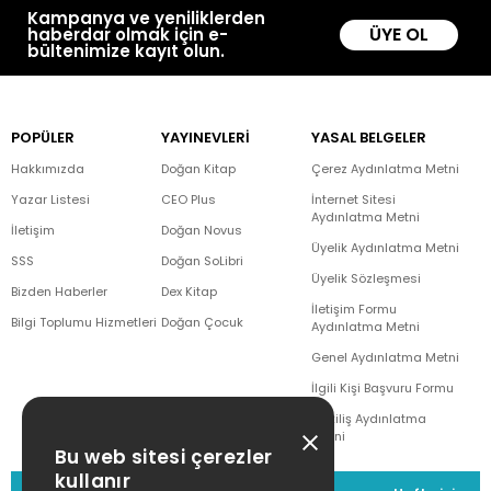
Kampanya ve yeniliklerden
ÜYE OL
haberdar olmak için e-
bültenimize kayıt olun.
POPÜLER
YAYINEVLERİ
YASAL BELGELER
Hakkımızda
Doğan Kitap
Çerez Aydınlatma Metni
Yazar Listesi
CEO Plus
İnternet Sitesi
Aydınlatma Metni
İletişim
Doğan Novus
Üyelik Aydınlatma Metni
SSS
Doğan SoLibri
Üyelik Sözleşmesi
Bizden Haberler
Dex Kitap
İletişim Formu
Bilgi Toplumu Hizmetleri
Doğan Çocuk
Aydınlatma Metni
Genel Aydınlatma Metni
İlgili Kişi Başvuru Formu
Çekiliş Aydınlatma
Metni
Bu web sitesi çerezler
kullanır
MÜŞTERİ HİZMETLERİ