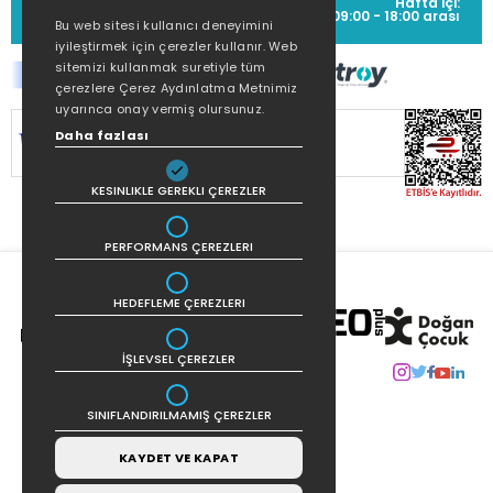
Hafta içi:
(0212) 373 77 00
09:00 - 18:00 arası
Bu web sitesi kullanıcı deneyimini
iyileştirmek için çerezler kullanır. Web
sitemizi kullanmak suretiyle tüm
çerezlere Çerez Aydınlatma Metnimiz
uyarınca onay vermiş olursunuz.
SİTEMİZ
256Bit SSL SERTİFİKASI
İLE
Daha fazlası
KORUNMAKTADIR.
KESINLIKLE GEREKLI ÇEREZLER
PERFORMANS ÇEREZLERI
HEDEFLEME ÇEREZLERI
İŞLEVSEL ÇEREZLER
SINIFLANDIRILMAMIŞ ÇEREZLER
KAYDET VE KAPAT