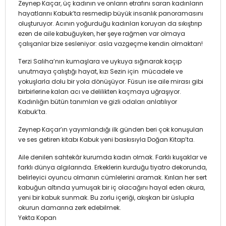
Zeynep Kaçar, üç kadının ve onların etrafını saran kadınların
hayatlarını Kabuk’ta resmedip büyük insanlık panoramasını
oluşturuyor. Acının yoğurduğu kadınları koruyan da sıkıştırıp
ezen de aile kabuğuyken, her şeye rağmen var olmaya
çalışanlar bize sesleniyor: asla vazgeçme kendin olmaktan!
Terzi Saliha’nın kumaşlara ve uykuya sığınarak kaçıp
unutmaya çalıştığı hayat, kızı Sezin için mücadele ve
yokuşlarla dolu bir yola dönüşüyor. Füsun ise aile mirası gibi
birbirlerine kalan acı ve delilikten kaçmaya uğraşıyor.
Kadınlığın bütün tanımları ve gizli odaları anlatılıyor
Kabuk’ta.
Zeynep Kaçar’ın yayımlandığı ilk günden beri çok konuşulan
ve ses getiren kitabı Kabuk yeni baskısıyla Doğan Kitap’ta.
Aile denilen sahtekâr kurumda kadın olmak. Farklı kuşaklar ve
farklı dünya algılarında. Erkeklerin kurduğu tiyatro dekorunda,
belirleyici oyuncu olmanın cümlelerini aramak. Kırılan her sert
kabuğun altında yumuşak bir iç olacağını hayal eden okura,
yeni bir kabuk sunmak. Bu zorlu içeriği, akışkan bir üslupla
okurun damarına zerk edebilmek.
Yekta Kopan