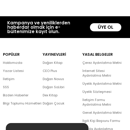
Kampanya ve yeniliklerden
ÜYE OL
haberdar olmak için e-
bültenimize kayıt olun.
POPÜLER
YAYINEVLERİ
YASAL BELGELER
Hakkımızda
Doğan Kitap
Çerez Aydınlatma Metni
Yazar Listesi
CEO Plus
İnternet Sitesi
Aydınlatma Metni
İletişim
Doğan Novus
Üyelik Aydınlatma Metni
SSS
Doğan SoLibri
Üyelik Sözleşmesi
Bizden Haberler
Dex Kitap
İletişim Formu
Bilgi Toplumu Hizmetleri
Doğan Çocuk
Aydınlatma Metni
Genel Aydınlatma Metni
İlgili Kişi Başvuru Formu
Çekiliş Aydınlatma