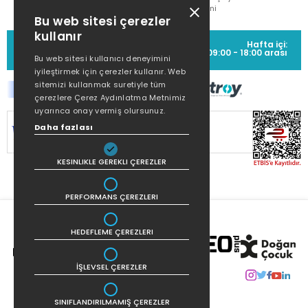
Metni
Bu web sitesi çerezler
kullanır
MÜŞTERİ HİZMETLERİ
Hafta içi:
(0212) 373 77 00
09:00 - 18:00 arası
Bu web sitesi kullanıcı deneyimini
iyileştirmek için çerezler kullanır. Web
sitemizi kullanmak suretiyle tüm
çerezlere Çerez Aydınlatma Metnimiz
uyarınca onay vermiş olursunuz.
SİTEMİZ
256Bit SSL SERTİFİKASI
İLE
Daha fazlası
KORUNMAKTADIR.
KESINLIKLE GEREKLI ÇEREZLER
PERFORMANS ÇEREZLERI
HEDEFLEME ÇEREZLERI
İŞLEVSEL ÇEREZLER
SINIFLANDIRILMAMIŞ ÇEREZLER