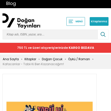
Blog
Kitaplarımız
MENÜ
750 TL ve üzeri alışverişlerinizde
KARGO BEDAVA
Ana Sayfa
Kitaplar
Doğan Çocuk
Öykü / Roman
Kafacanlar - Tabii Ki Ben Kazanacağım!