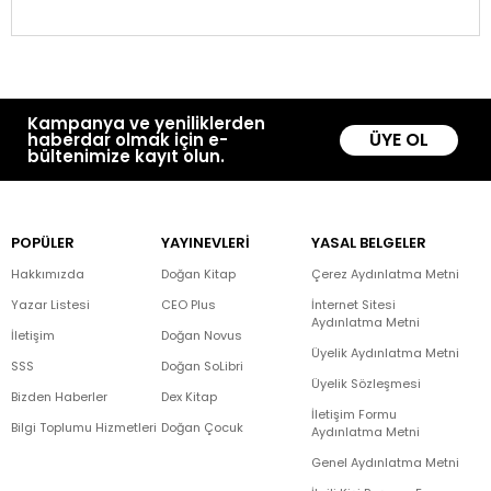
Kampanya ve yeniliklerden
ÜYE OL
haberdar olmak için e-
bültenimize kayıt olun.
POPÜLER
YAYINEVLERİ
YASAL BELGELER
Hakkımızda
Doğan Kitap
Çerez Aydınlatma Metni
Yazar Listesi
CEO Plus
İnternet Sitesi
Aydınlatma Metni
İletişim
Doğan Novus
Üyelik Aydınlatma Metni
SSS
Doğan SoLibri
Üyelik Sözleşmesi
Bizden Haberler
Dex Kitap
İletişim Formu
Bilgi Toplumu Hizmetleri
Doğan Çocuk
Aydınlatma Metni
Genel Aydınlatma Metni