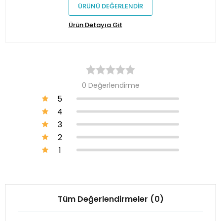
ÜRÜNÜ DEĞERLENDİR
Ürün Detayıa Git
0 Değerlendirme
5
4
3
2
1
Tüm Değerlendirmeler (0)