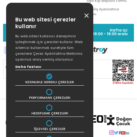
İlgili Kişi Başvuru Formu
Çekiliş Aydınlatma
Metni
Bu web sitesi çerezler
kullanır
MÜŞTERİ HİZMETLERİ
Hafta içi:
(0212) 373 77 00
09:00 - 18:00 arası
Bu web sitesi kullanıcı deneyimini
iyileştirmek için çerezler kullanır. Web
sitemizi kullanmak suretiyle tüm
çerezlere Çerez Aydınlatma Metnimiz
uyarınca onay vermiş olursunuz.
Daha fazlası
SİTEMİZ
256Bit SSL SERTİFİKASI
İLE
KORUNMAKTADIR.
KESINLIKLE GEREKLI ÇEREZLER
PERFORMANS ÇEREZLERI
HEDEFLEME ÇEREZLERI
İŞLEVSEL ÇEREZLER