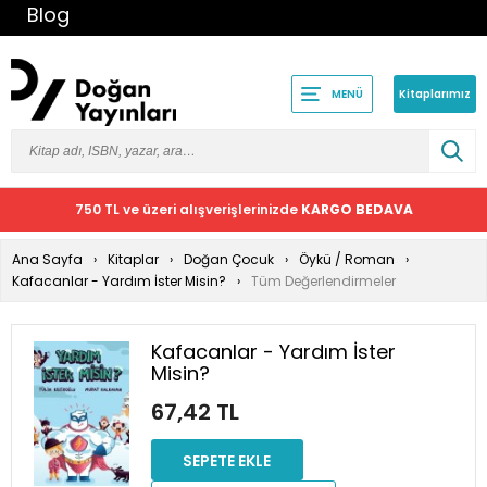
Blog
Kitaplarımız
MENÜ
750 TL ve üzeri alışverişlerinizde
KARGO BEDAVA
Ana Sayfa
Kitaplar
Doğan Çocuk
Öykü / Roman
Kafacanlar - Yardım İster Misin?
Tüm Değerlendirmeler
Kafacanlar - Yardım İster
Misin?
67,42 TL
SEPETE EKLE