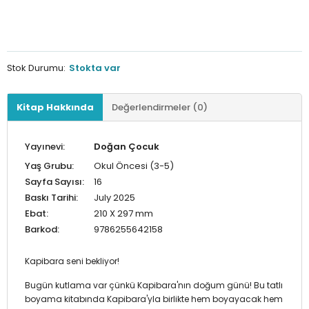
Stok Durumu:
Stokta var
Kitap Hakkında
Değerlendirmeler (0)
Yayınevi:
Doğan Çocuk
Yaş Grubu:
Okul Öncesi (3-5)
Sayfa Sayısı:
16
Baskı Tarihi:
July 2025
Ebat:
210 X 297 mm
Barkod:
9786255642158
Kapibara seni bekliyor!
Bugün kutlama var çünkü Kapibara'nın doğum günü! Bu tatlı
boyama kitabında Kapibara'yla birlikte hem boyayacak hem