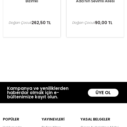
Bizimki
Ada'nın Sevimli Ailesi
262,50 TL
90,00 TL
Doğan Çocuk
Doğan Çocuk
Kampanya ve yeniliklerden
ÜYE OL
haberdar olmak için e-
bültenimize kayıt olun.
POPÜLER
YAYINEVLERİ
YASAL BELGELER