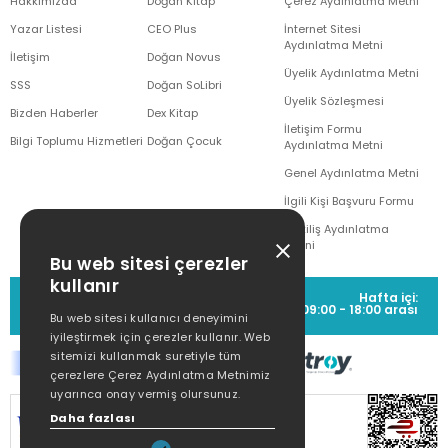
Hakkımızda
Doğan Kitap
Çerez Aydınlatma Metni
Yazar Listesi
CEO Plus
İnternet Sitesi
Aydınlatma Metni
İletişim
Doğan Novus
Üyelik Aydınlatma Metni
SSS
Doğan SoLibri
Üyelik Sözleşmesi
Bizden Haberler
Dex Kitap
İletişim Formu
Bilgi Toplumu Hizmetleri
Doğan Çocuk
Aydınlatma Metni
Genel Aydınlatma Metni
İlgili Kişi Başvuru Formu
Çekiliş Aydınlatma
Metni
Bu web sitesi çerezler
kullanır
MÜŞTERİ HİZMETLERİ
Hafta içi:
(0212) 373 77 00
09:00 - 18:00 arası
Bu web sitesi kullanıcı deneyimini
iyileştirmek için çerezler kullanır. Web
sitemizi kullanmak suretiyle tüm
çerezlere Çerez Aydınlatma Metnimiz
uyarınca onay vermiş olursunuz.
SİTEMİZ
256Bit SSL SERTİFİKASI
İLE
Daha fazlası
KORUNMAKTADIR.