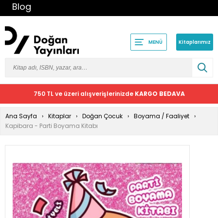
Blog
Kitaplarımız
MENÜ
750 TL ve üzeri alışverişlerinizde
KARGO BEDAVA
Ana Sayfa
Kitaplar
Doğan Çocuk
Boyama / Faaliyet
Kapibara - Parti Boyama Kitabı