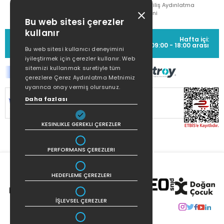
Çekiliş Aydınlatma
Metni
Bu web sitesi çerezler
kullanır
MÜŞTERİ HİZMETLERİ
Hafta içi:
(0212) 373 77 00
09:00 - 18:00 arası
Bu web sitesi kullanıcı deneyimini
iyileştirmek için çerezler kullanır. Web
sitemizi kullanmak suretiyle tüm
çerezlere Çerez Aydınlatma Metnimiz
uyarınca onay vermiş olursunuz.
Daha fazlası
SİTEMİZ
256Bit SSL SERTİFİKASI
İLE
KORUNMAKTADIR.
KESINLIKLE GEREKLI ÇEREZLER
PERFORMANS ÇEREZLERI
HEDEFLEME ÇEREZLERI
İŞLEVSEL ÇEREZLER