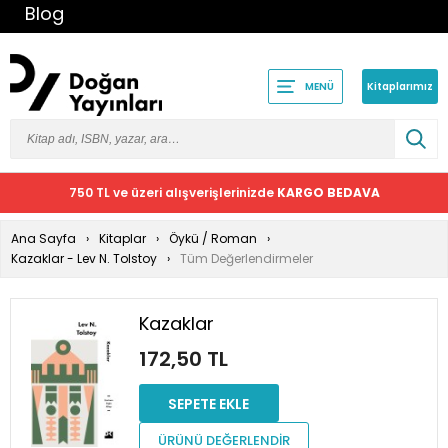
Blog
Kitaplarımız
MENÜ
750 TL ve üzeri alışverişlerinizde
KARGO BEDAVA
Ana Sayfa
Kitaplar
Öykü / Roman
Kazaklar - Lev N. Tolstoy
Tüm Değerlendirmeler
Kazaklar
172,50 TL
SEPETE EKLE
ÜRÜNÜ DEĞERLENDİR