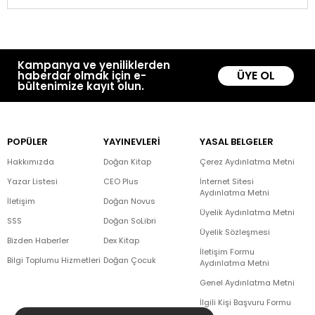
Kampanya ve yeniliklerden
ÜYE OL
haberdar olmak için e-
bültenimize kayıt olun.
POPÜLER
YAYINEVLERİ
YASAL BELGELER
Hakkımızda
Doğan Kitap
Çerez Aydınlatma Metni
Yazar Listesi
CEO Plus
İnternet Sitesi
Aydınlatma Metni
İletişim
Doğan Novus
Üyelik Aydınlatma Metni
SSS
Doğan SoLibri
Üyelik Sözleşmesi
Bizden Haberler
Dex Kitap
İletişim Formu
Bilgi Toplumu Hizmetleri
Doğan Çocuk
Aydınlatma Metni
Genel Aydınlatma Metni
İlgili Kişi Başvuru Formu