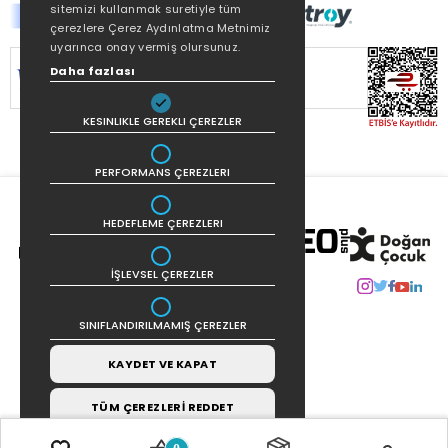
sitemizi kullanmak suretiyle tüm
çerezlere Çerez Aydınlatma Metnimiz
uyarınca onay vermiş olursunuz.
SİTEMİZ
256Bit SSL SERTİFİKASI
İLE
Daha fazlası
KORUNMAKTADIR.
KESINLIKLE GEREKLI ÇEREZLER
PERFORMANS ÇEREZLERI
HEDEFLEME ÇEREZLERI
İŞLEVSEL ÇEREZLER
SINIFLANDIRILMAMIŞ ÇEREZLER
KAYDET VE KAPAT
TÜM ÇEREZLERİ REDDET