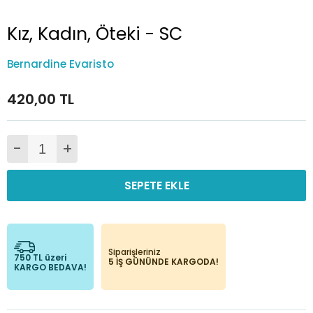
Kız, Kadın, Öteki - SC
Bernardine Evaristo
420,00 TL
-
+
SEPETE EKLE
Siparişleriniz
750 TL üzeri
5 İŞ GÜNÜNDE KARGODA!
KARGO BEDAVA!