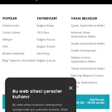
POPÜLER
YAYINEVLERİ
YASAL BELGELER
Hakkımızda
Doğan Kitap
Çerez Aydınlatma Metni
Yazar Listesi
CEO Plus
İnternet Sitesi
Aydınlatma Metni
İletişim
Doğan Novus
Üyelik Aydınlatma Metni
SSS
Doğan SoLibri
Üyelik Sözleşmesi
Bizden Haberler
Dex Kitap
İletişim Formu
Bilgi Toplumu Hizmetleri
Doğan Çocuk
Aydınlatma Metni
Genel Aydınlatma Metni
İlgili Kişi Başvuru Formu
Çekiliş Aydınlatma
Metni
Bu web sitesi çerezler
kullanır
MÜŞTERİ HİZMETLERİ
Hafta içi:
(0212) 373 77 00
09:00 - 18:00 arası
Bu web sitesi kullanıcı deneyimini
iyileştirmek için çerezler kullanır. Web