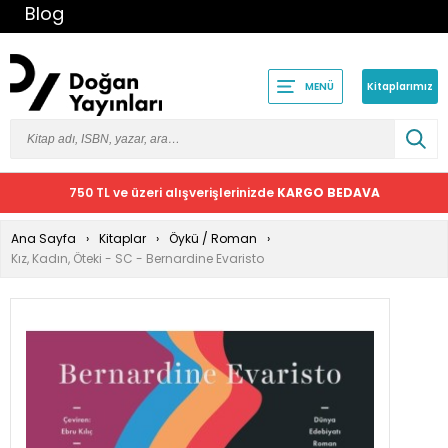
Blog
Kitaplarımız
MENÜ
750 TL ve üzeri alışverişlerinizde
KARGO BEDAVA
Ana Sayfa
Kitaplar
Öykü / Roman
Kız, Kadın, Öteki - SC - Bernardine Evaristo