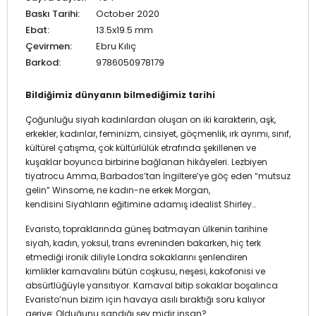
Baskı Tarihi:
October 2020
Ebat:
13.5x19.5 mm
Çevirmen:
Ebru Kılıç
Barkod:
9786050978179
Bildiğimiz dünyanın bilmediğimiz tarihi
Çoğunluğu siyah kadınlardan oluşan on iki karakterin, aşk,
erkekler, kadınlar, feminizm, cinsiyet, göçmenlik, ırk ayrımı, sınıf,
kültürel çatışma, çok kültürlülük etrafında şekillenen ve
kuşaklar boyunca birbirine bağlanan hikâyeleri. Lezbiyen
tiyatrocu Amma, Barbados’tan İngiltere’ye göç eden “mutsuz
gelin” Winsome, ne kadın-ne erkek Morgan,
kendisini Siyahların eğitimine adamış idealist Shirley…
Evaristo, topraklarında güneş batmayan ülkenin tarihine
siyah, kadın, yoksul, trans evreninden bakarken, hiç terk
etmediği ironik diliyle Londra sokaklarını şenlendiren
kimlikler karnavalını bütün coşkusu, neşesi, kakofonisi ve
absürtlüğüyle yansıtıyor. Karnaval bitip sokaklar boşalınca
Evaristo’nun bizim için havaya asılı bıraktığı soru kalıyor
geriye: Olduğunu sandığı şey midir insan?