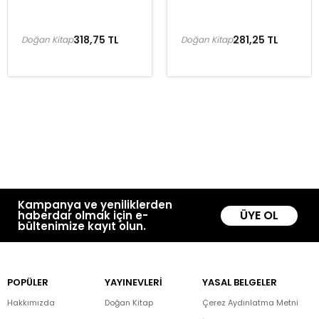
318,75 TL
281,25 TL
Doğan Kitap
Doğan Kitap
Kampanya ve yeniliklerden
ÜYE OL
haberdar olmak için e-
bültenimize kayıt olun.
POPÜLER
YAYINEVLERİ
YASAL BELGELER
Hakkımızda
Doğan Kitap
Çerez Aydınlatma Metni