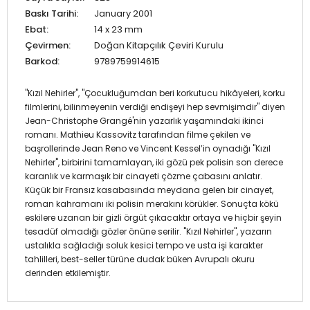
Baskı Tarihi:
January 2001
Ebat:
14 x 23 mm
Çevirmen:
Doğan Kitapçılık Çeviri Kurulu
Barkod:
9789759914615
"Kızıl Nehirler", ''Çocukluğumdan beri korkutucu hikâyeleri, korku
filmlerini, bilinmeyenin verdiği endişeyi hep sevmişimdir" diyen
Jean-Christophe Grangé'nin yazarlık yaşamındaki ikinci
romanı. Mathieu Kassovitz tarafından filme çekilen ve
başrollerinde Jean Reno ve Vincent Kessel’in oynadığı "Kızıl
Nehirler", birbirini tamamlayan, iki gözü pek polisin son derece
karanlık ve karmaşık bir cinayeti çözme çabasını anlatır.
Küçük bir Fransız kasabasında meydana gelen bir cinayet,
roman kahramanı iki polisin merakını körükler. Sonuçta kökü
eskilere uzanan bir gizli örgüt çıkacaktır ortaya ve hiçbir şeyin
tesadüf olmadığı gözler önüne serilir. "Kızıl Nehirler", yazarın
ustalıkla sağladığı soluk kesici tempo ve usta işi karakter
tahlilleri, best-seller türüne dudak büken Avrupalı okuru
derinden etkilemiştir.