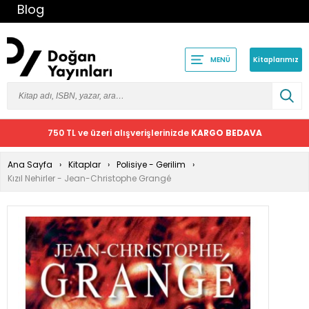
Blog
Kitaplarımız
MENÜ
750 TL ve üzeri alışverişlerinizde
KARGO BEDAVA
Ana Sayfa
Kitaplar
Polisiye - Gerilim
Kızıl Nehirler - Jean-Christophe Grangé