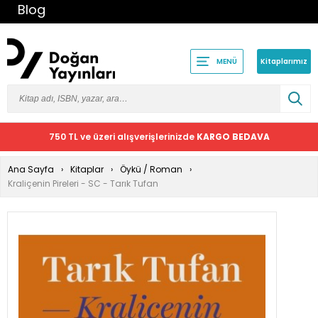
Blog
Kitaplarımız
MENÜ
750 TL ve üzeri alışverişlerinizde
KARGO BEDAVA
Ana Sayfa
Kitaplar
Öykü / Roman
Kraliçenin Pireleri - SC - Tarık Tufan