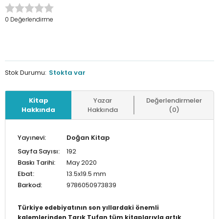
0 Değerlendirme
Stok Durumu:
Stokta var
Kitap
Yazar
Değerlendirmeler
Hakkında
Hakkında
(0)
Yayınevi:
Doğan Kitap
Sayfa Sayısı:
192
Baskı Tarihi:
May 2020
Ebat:
13.5x19.5 mm
Barkod:
9786050973839
Türkiye edebiyatının son yıllardaki önemli
kalemlerinden Tarık Tufan tüm kitaplarıyla artık