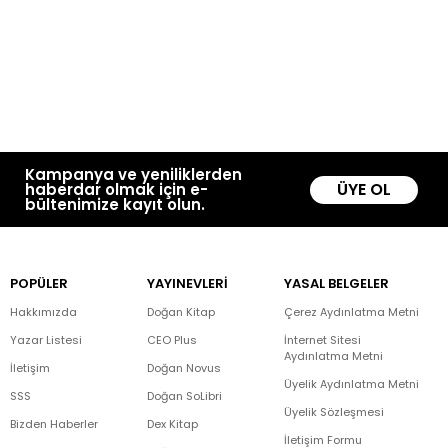
Kampanya ve yeniliklerden
ÜYE OL
haberdar olmak için e-
bültenimize kayıt olun.
POPÜLER
YAYINEVLERİ
YASAL BELGELER
Hakkımızda
Doğan Kitap
Çerez Aydınlatma Metni
Yazar Listesi
CEO Plus
İnternet Sitesi
Aydınlatma Metni
İletişim
Doğan Novus
Üyelik Aydınlatma Metni
SSS
Doğan SoLibri
Üyelik Sözleşmesi
Bizden Haberler
Dex Kitap
İletişim Formu