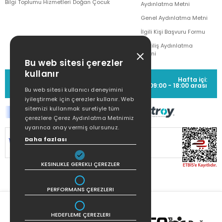
Bilgi Toplumu Hizmetleri
Doğan Çocuk
Aydınlatma Metni
Genel Aydınlatma Metni
İlgili Kişi Başvuru Formu
Çekiliş Aydınlatma
Metni
Bu web sitesi çerezler
kullanır
MÜŞTERİ HİZMETLERİ
Hafta içi:
(0212) 373 77 00
09:00 - 18:00 arası
Bu web sitesi kullanıcı deneyimini
iyileştirmek için çerezler kullanır. Web
sitemizi kullanmak suretiyle tüm
çerezlere Çerez Aydınlatma Metnimiz
uyarınca onay vermiş olursunuz.
SİTEMİZ
256Bit SSL SERTİFİKASI
İLE
Daha fazlası
KORUNMAKTADIR.
KESINLIKLE GEREKLI ÇEREZLER
PERFORMANS ÇEREZLERI
HEDEFLEME ÇEREZLERI