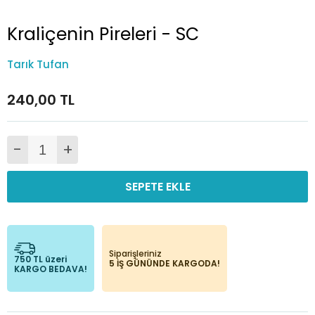
Kraliçenin Pireleri - SC
Tarık Tufan
240,00 TL
-
+
SEPETE EKLE
Siparişleriniz
750 TL üzeri
5 İŞ GÜNÜNDE KARGODA!
KARGO BEDAVA!