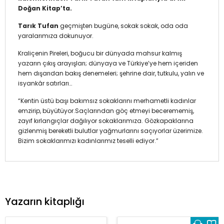
Doğan Kitap’ta.
Tarık Tufan
geçmişten bugüne, sokak sokak, oda oda
yaralarımıza dokunuyor.
Kraliçenin Pireleri, boğucu bir dünyada mahsur kalmış
yazarın çıkış arayışları; dünyaya ve Türkiye’ye hem içeriden
hem dışarıdan bakış denemeleri; şehrine dair, tutkulu, yalın ve
isyankâr satırları…
“Kentin üstü başı bakımsız sokaklarını merhametli kadınlar
emzirip, büyütüyor.Saçlarından göç etmeyi becerememiş,
zayıf kırlangıçlar dağılıyor sokaklarımıza. Gözkapaklarına
gizlenmiş bereketli bulutlar yağmurlarını saçıyorlar üzerimize.
Bizim sokaklarımızı kadınlarımız teselli ediyor.”
Yazarın kitaplığı