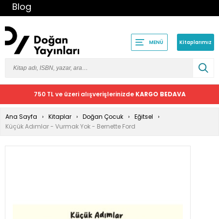
Blog
Kitaplarımız
MENÜ
750 TL ve üzeri alışverişlerinizde
KARGO BEDAVA
Ana Sayfa
Kitaplar
Doğan Çocuk
Eğitsel
Küçük Adımlar - Vurmak Yok - Bernette Ford