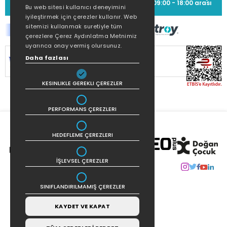
(0212) 373 77 00
09:00 - 18:00 arası
Bu web sitesi kullanıcı deneyimini
iyileştirmek için çerezler kullanır. Web
sitemizi kullanmak suretiyle tüm
çerezlere Çerez Aydınlatma Metnimiz
uyarınca onay vermiş olursunuz.
SİTEMİZ
256Bit SSL SERTİFİKASI
İLE
Daha fazlası
KORUNMAKTADIR.
KESINLIKLE GEREKLI ÇEREZLER
PERFORMANS ÇEREZLERI
HEDEFLEME ÇEREZLERI
İŞLEVSEL ÇEREZLER
SINIFLANDIRILMAMIŞ ÇEREZLER
KAYDET VE KAPAT