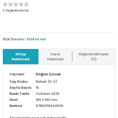
0 Değerlendirme
Stok Durumu:
Stokta var
Kitap
Yazar
Değerlendirmeler
Hakkında
Hakkında
(0)
Yayınevi:
Doğan Çocuk
Yaş Grubu:
Bebek (0-2)
Sayfa Sayısı:
16
Baskı Tarihi:
October 2025
Ebat:
180 X 180 mm
Barkod:
9786255642608
Arkadaşlarla oyun çok daha keyifli!