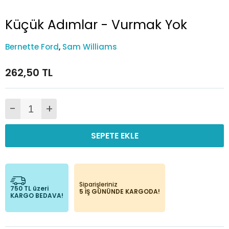
Küçük Adımlar - Vurmak Yok
Bernette Ford
,
Sam Williams
262,50 TL
-
+
SEPETE EKLE
Siparişleriniz
750 TL üzeri
5 İŞ GÜNÜNDE KARGODA!
KARGO BEDAVA!