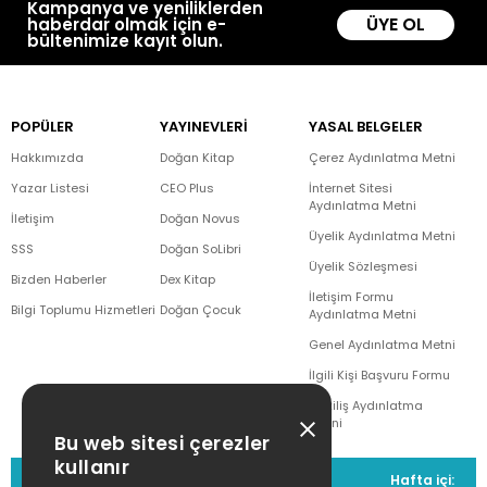
Kampanya ve yeniliklerden
ÜYE OL
haberdar olmak için e-
bültenimize kayıt olun.
POPÜLER
YAYINEVLERİ
YASAL BELGELER
Hakkımızda
Doğan Kitap
Çerez Aydınlatma Metni
Yazar Listesi
CEO Plus
İnternet Sitesi
Aydınlatma Metni
İletişim
Doğan Novus
Üyelik Aydınlatma Metni
SSS
Doğan SoLibri
Üyelik Sözleşmesi
Bizden Haberler
Dex Kitap
İletişim Formu
Bilgi Toplumu Hizmetleri
Doğan Çocuk
Aydınlatma Metni
Genel Aydınlatma Metni
İlgili Kişi Başvuru Formu
Çekiliş Aydınlatma
Metni
Bu web sitesi çerezler
kullanır
MÜŞTERİ HİZMETLERİ
Hafta içi: