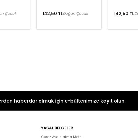
142,50 TL
142,50 TL
an Çocuk
Doğan Çocuk
D
rden haberdar olmak için e-bültenimize kayıt olun.
YASAL BELGELER
Çerez Aydınlatma Metni