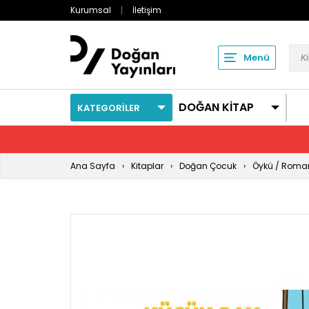
Kurumsal
İletişim
Menü
DOĞAN KİTAP
KATEGORİLER
Ana Sayfa
Kitaplar
Doğan Çocuk
Öykü / Roma