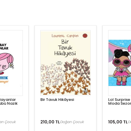
Bayanlar
Bir Tavuk Hikâyesi
Lol Surprise P
übü Nazik
Moda Sezo
210,00 TL
105,00 TL
an Çocuk
Doğan Çocuk
D