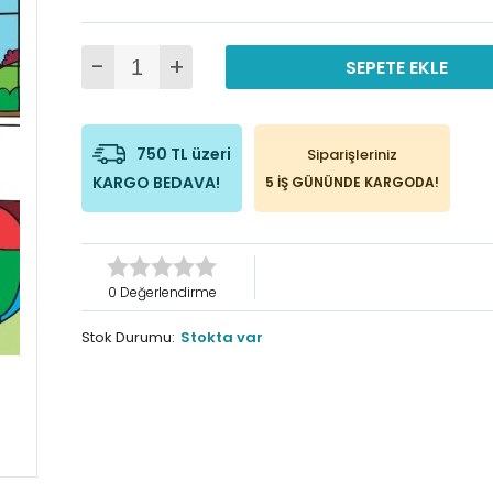
-
+
SEPETE EKLE
750 TL üzeri
Siparişleriniz
KARGO BEDAVA!
5 İŞ GÜNÜNDE KARGODA!
0 Değerlendirme
Stok Durumu:
Stokta var