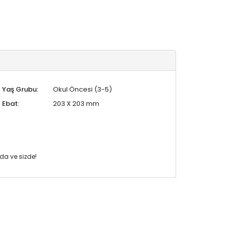
Yaş Grubu:
Okul Öncesi (3-5)
Ebat:
203 X 203 mm
da ve sizde!