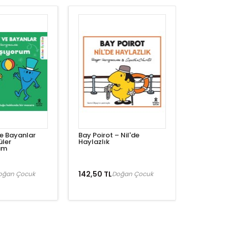
e Bayanlar
Bay Poirot – Nil'de
üler
Haylazlık
um
142,50 TL
oğan Çocuk
Doğan Çocuk