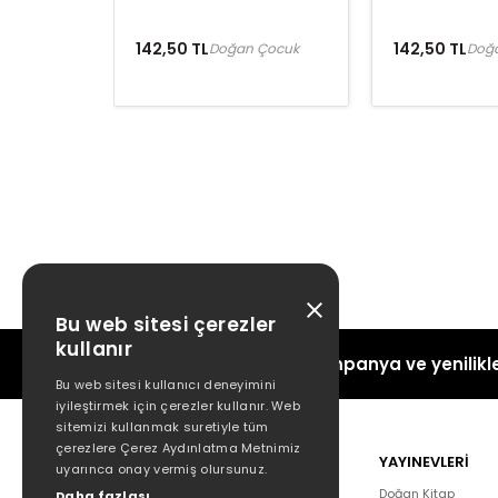
142,50 TL
142,50 TL
Doğan Çocuk
Doğ
Bu web sitesi çerezler
kullanır
Kampanya ve yenilikle
Bu web sitesi kullanıcı deneyimini
iyileştirmek için çerezler kullanır. Web
sitemizi kullanmak suretiyle tüm
çerezlere Çerez Aydınlatma Metnimiz
POPÜLER
YAYINEVLERİ
uyarınca onay vermiş olursunuz.
Hakkımızda
Doğan Kitap
Daha fazlası