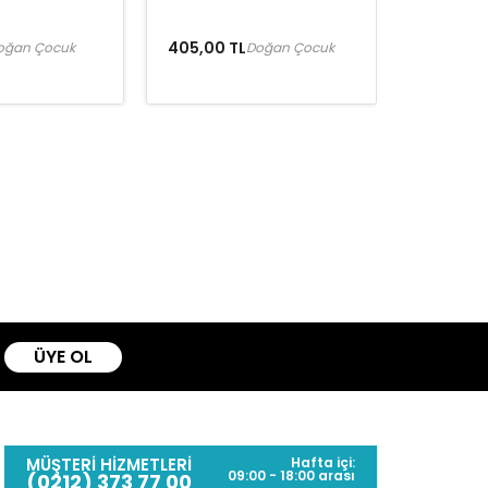
405,00 TL
oğan Çocuk
Doğan Çocuk
ÜYE OL
MÜŞTERİ HİZMETLERİ
Hafta içi:
09:00 - 18:00 arası
(0212) 373 77 00