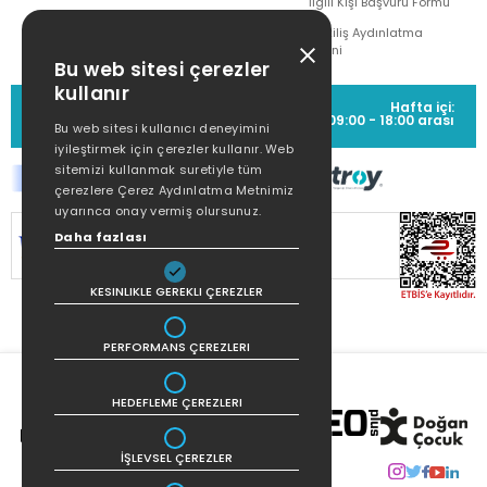
İlgili Kişi Başvuru Formu
Çekiliş Aydınlatma
Metni
Bu web sitesi çerezler
kullanır
MÜŞTERİ HİZMETLERİ
Hafta içi:
(0212) 373 77 00
09:00 - 18:00 arası
Bu web sitesi kullanıcı deneyimini
iyileştirmek için çerezler kullanır. Web
sitemizi kullanmak suretiyle tüm
çerezlere Çerez Aydınlatma Metnimiz
uyarınca onay vermiş olursunuz.
Daha fazlası
SİTEMİZ
256Bit SSL SERTİFİKASI
İLE
KORUNMAKTADIR.
KESINLIKLE GEREKLI ÇEREZLER
PERFORMANS ÇEREZLERI
HEDEFLEME ÇEREZLERI
İŞLEVSEL ÇEREZLER