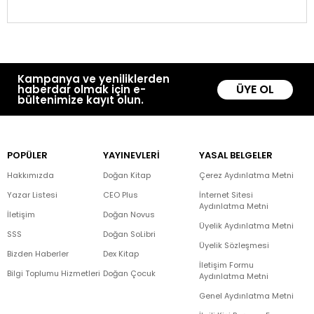
Kampanya ve yeniliklerden
ÜYE OL
haberdar olmak için e-
bültenimize kayıt olun.
POPÜLER
YAYINEVLERİ
YASAL BELGELER
Hakkımızda
Doğan Kitap
Çerez Aydınlatma Metni
Yazar Listesi
CEO Plus
İnternet Sitesi
Aydınlatma Metni
İletişim
Doğan Novus
Üyelik Aydınlatma Metni
SSS
Doğan SoLibri
Üyelik Sözleşmesi
Bizden Haberler
Dex Kitap
İletişim Formu
Bilgi Toplumu Hizmetleri
Doğan Çocuk
Aydınlatma Metni
Genel Aydınlatma Metni