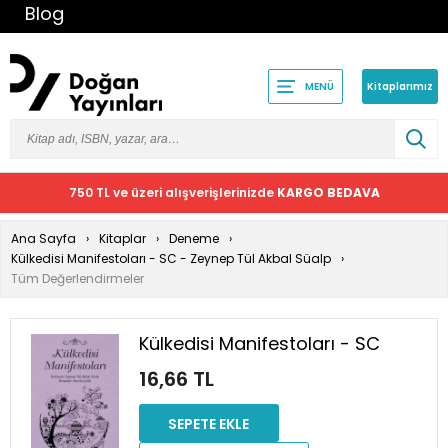
Blog
Kitaplarımız
MENÜ
750 TL ve üzeri alışverişlerinizde
KARGO BEDAVA
Ana Sayfa
Kitaplar
Deneme
Külkedisi Manifestoları - SC - Zeynep Tül Akbal Süalp
Tüm Değerlendirmeler
Külkedisi Manifestoları - SC
16,66 TL
SEPETE EKLE