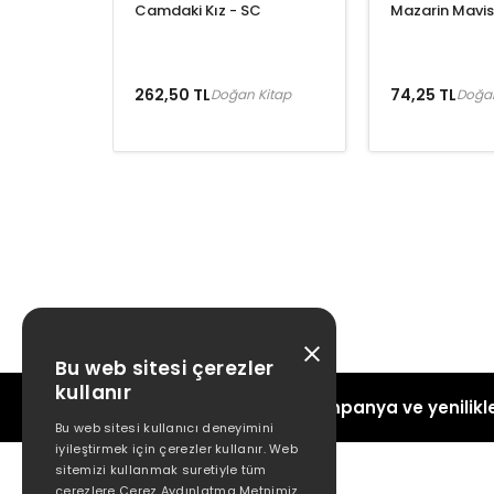
Camdaki Kız - SC
Mazarin Mavis
262,50 TL
74,25 TL
Doğan Kitap
Doğan
Bu web sitesi çerezler
kullanır
Kampanya ve yenilikle
Bu web sitesi kullanıcı deneyimini
iyileştirmek için çerezler kullanır. Web
sitemizi kullanmak suretiyle tüm
çerezlere Çerez Aydınlatma Metnimiz