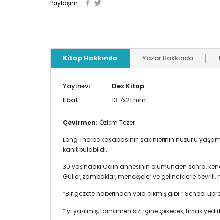
Paylaşım:
Kitap Hakkında
Yazar Hakkında
Yayınevi:
Dex Kitap
Ebat:
13.7x21 mm
Çevirmen:
Özlem Tezer
Long Thorpe kasabasının sakinlerinin huzurlu yaşamı
kanıt bulabildi.
30 yaşındaki Colin annesinin ölümünden sonra, kendi
Güller, zambaklar, menekşeler ve gelinciklerle çevrili
“Bir gazete haberinden yola çıkmış gibi.” School Libr
“İyi yazılmış, tamamen sizi içine çekecek, tırnak yedi