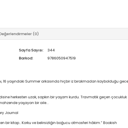
Değerlendirmeler (0)
Sayfa Sayısı:
344
Barkod:
9786050947519
, 16 yaşındaki Summer arkasında hiçbir iz bırakmadan kaybolduğu gece, so
sine herkesten uzak, sapkın bir yaşam kurdu. Travmatik geçen çocukluk gü
, mahzende yaşayan bir aile...
ary Journal
rten bir kitap… Korku ve belirsizliğin boğucu atmosferi hâkim.” Bookish