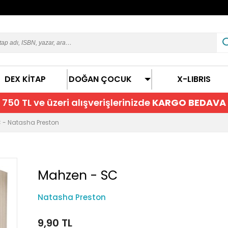
DEX KİTAP
DOĞAN ÇOCUK
X-LIBRIS
750 TL ve üzeri alışverişlerinizde
KARGO BEDAVA
 - Natasha Preston
Mahzen - SC
Natasha Preston
9,90 TL