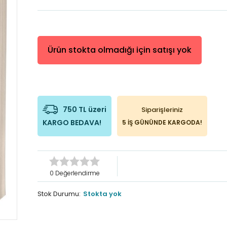
Ürün stokta olmadığı için satışı yok
750 TL üzeri
Siparişleriniz
KARGO BEDAVA!
5 İŞ GÜNÜNDE KARGODA!
0 Değerlendirme
Stok Durumu:
Stokta yok