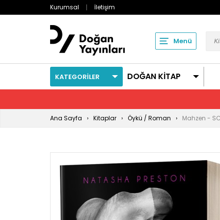
Kurumsal
İletişim
Menü
DOĞAN KİTAP
KATEGORİLER
Ana Sayfa
Kitaplar
Öykü / Roman
Mahzen - SC