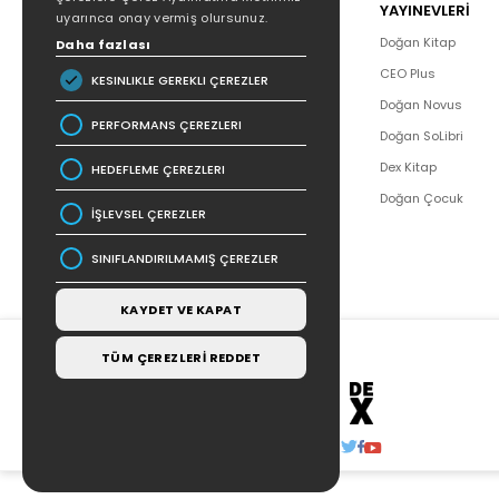
POPÜLER
YAYINEVLERİ
uyarınca onay vermiş olursunuz.
Hakkımızda
Doğan Kitap
Daha fazlası
Yazar Listesi
CEO Plus
KESINLIKLE GEREKLI ÇEREZLER
İletişim
Doğan Novus
PERFORMANS ÇEREZLERI
SSS
Doğan SoLibri
Bizden Haberler
Dex Kitap
HEDEFLEME ÇEREZLERI
Bilgi Toplumu Hizmetleri
Doğan Çocuk
İŞLEVSEL ÇEREZLER
SINIFLANDIRILMAMIŞ ÇEREZLER
KAYDET VE KAPAT
TÜM ÇEREZLERİ REDDET