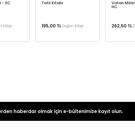
i - SC
Tatil Kitabı
Vatan Mille
HC
195,00 TL
262,50 TL
 Kitap
Doğan Kitap
D
rden haberdar olmak için e-bültenimize kayıt olun.