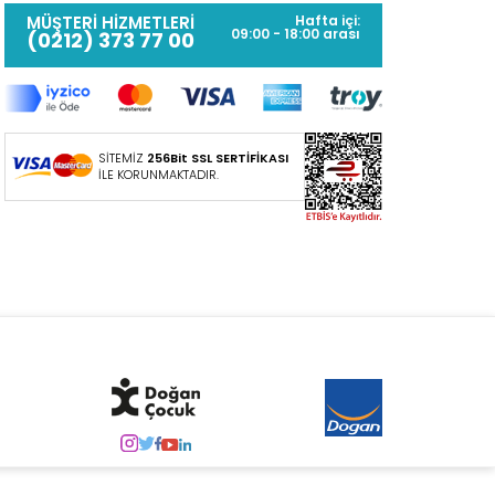
MÜŞTERİ HİZMETLERİ
Hafta içi:
09:00 - 18:00 arası
(0212) 373 77 00
SİTEMİZ
256Bit SSL SERTİFİKASI
İLE KORUNMAKTADIR.