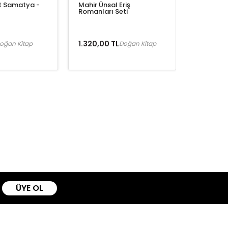
t Samatya -
Mahir Ünsal Eriş
Romanları Seti
1.320,00 TL
oğan Kitap
Doğan Kitap
ÜYE OL