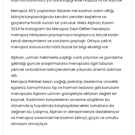
adımda kadınlara yol arkadaşlığı eden kapsamlı bir kaynak.
Menopoz 40’lı yaşlardan itibaren her kadının adım attığı,
bilinçle karşılandığında kendini yeniden keşfetme ve
güçlenme fırsatı sunan bir yolculuk. Melis Alphan, Kasım
2024’te Instagram’da Menopoz Seyir Defteri hesabıyla
menopoz hikâyesini paylaşmaya başlayınca, birçok kadın
kendi deneyimlerini ve sorularını paylaştı. Ortaya çıktı ki
menopoz konusunda hâlâ büyük bir bilgi eksikliği var.
Alphan, uzman hekimlerle yaptığı canlı yayınlar ve gündeme
getirdiği güncel araştırmalarla menopozla ilgili tabuları
yıkmak ve kadınları bilinçlendirmek yolunda önemli adımlar
attı.
Menopoz Rehberi beyin sağlığı, psikoloji, beslenme, cinsellik,
egzersiz, tamamlayıcı tıp ve hormon tedavisi gibi konuların
menopozla ilişkisini uzman görüşleriyle aktaran değerli bir
kaynak. Kadınların kariyerlerinin zirvesine ulaştıkları bu
dönemde iş hayatında karşılaşabilecekleri zorluklara da
değinen bu çalışma, Alphan’ın deneyimleriyle destekleniyor
ve menopoz sürecinde her kadının bilinçli, güçlü ve umutlu
olmasını amaçlıyor.