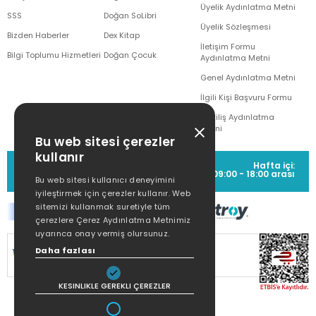
Üyelik Aydınlatma Metni
SSS
Doğan SoLibri
Üyelik Sözleşmesi
Bizden Haberler
Dex Kitap
İletişim Formu
Bilgi Toplumu Hizmetleri
Doğan Çocuk
Aydınlatma Metni
Genel Aydınlatma Metni
İlgili Kişi Başvuru Formu
Çekiliş Aydınlatma
Metni
Bu web sitesi çerezler
kullanır
MÜŞTERİ HİZMETLERİ
Hafta içi:
(0212) 373 77 00
09:00 - 18:00 arası
Bu web sitesi kullanıcı deneyimini
iyileştirmek için çerezler kullanır. Web
sitemizi kullanmak suretiyle tüm
çerezlere Çerez Aydınlatma Metnimiz
uyarınca onay vermiş olursunuz.
SİTEMİZ
256Bit SSL SERTİFİKASI
İLE
Daha fazlası
KORUNMAKTADIR.
KESINLIKLE GEREKLI ÇEREZLER