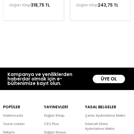
318,75 TL
243,75 TL
Doğan Kitap
Doğan Kitap
Kampanya ve yeniliklerden
ÜYE OL
haberdar olmak için e-
bültenimize kayıt olun.
POPÜLER
YAYINEVLERİ
YASAL BELGELER
Hakkımızda
Doğan Kitap
Çerez Aydınlatma Metni
Yazar Listesi
CEO Plus
İnternet Sitesi
Aydınlatma Metni
İletişim
Doğan Novus