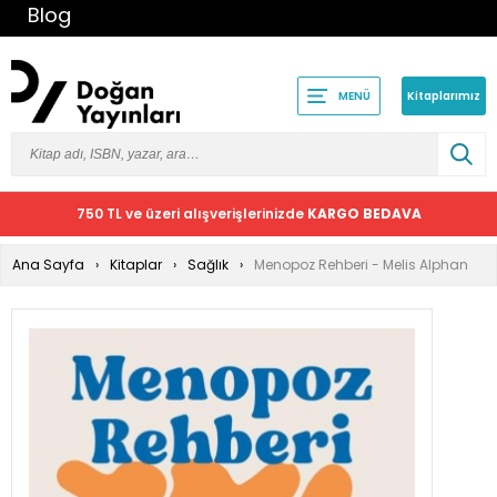
Blog
Kitaplarımız
MENÜ
750 TL ve üzeri alışverişlerinizde
KARGO BEDAVA
Ana Sayfa
Kitaplar
Sağlık
Menopoz Rehberi - Melis Alphan