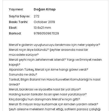
Yayınevi:
Doğan Kitap
Sayfa Sayısı:
272
Baskı Tarihi:
October 2019
Ebat:
13.6x21 mm
Barkod:
9786050967029
Menzil’e gidenin uyuşturucuyu bırakması için neler yapılıyor?
Menzil niçin ikiye bölündü? Şeyhler arasında nasıl bir
mücadele sürüyor?
Menzil şeyhi niçin zehirlenmek istendi? Yargı ve Emniyet neden
kapıştı?
Alparslan Türkeş, Menzil için kime hangi görevi verdi?
Sonunda ne oldu?
Tarikat, Bilgin Balanlı’nın Hava Kuvvetleri Komutanlığı’nı nasıl
önledi?
Menzil, bürokrasi ve siyasette nasıl bir yol izliyor?
Holding kuran tarikatın ticari işleri nasıl yürütülüyor?
Kılıçdaroğlu’nun danışmanı Menzil’e niçin gitti?
Menzil 15 milyon lirayı kurtarmak için kimden yardım istedi?
Şeyh ailesine meleklerin hizmet ettiği, sofilerin parasız çalıştığı