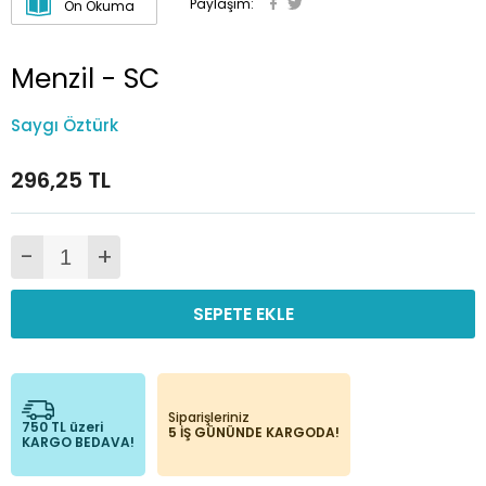
Paylaşım:
Ön Okuma
Menzil - SC
Saygı Öztürk
296,25 TL
-
+
SEPETE EKLE
Siparişleriniz
750 TL üzeri
5 İŞ GÜNÜNDE KARGODA!
KARGO BEDAVA!