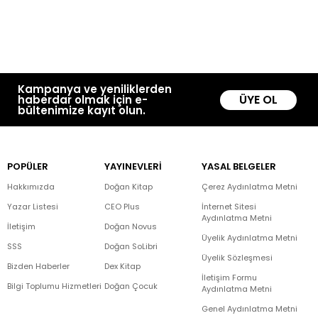
Kampanya ve yeniliklerden
ÜYE OL
haberdar olmak için e-
bültenimize kayıt olun.
POPÜLER
YAYINEVLERİ
YASAL BELGELER
Hakkımızda
Doğan Kitap
Çerez Aydınlatma Metni
Yazar Listesi
CEO Plus
İnternet Sitesi
Aydınlatma Metni
İletişim
Doğan Novus
Üyelik Aydınlatma Metni
SSS
Doğan SoLibri
Üyelik Sözleşmesi
Bizden Haberler
Dex Kitap
İletişim Formu
Bilgi Toplumu Hizmetleri
Doğan Çocuk
Aydınlatma Metni
Genel Aydınlatma Metni