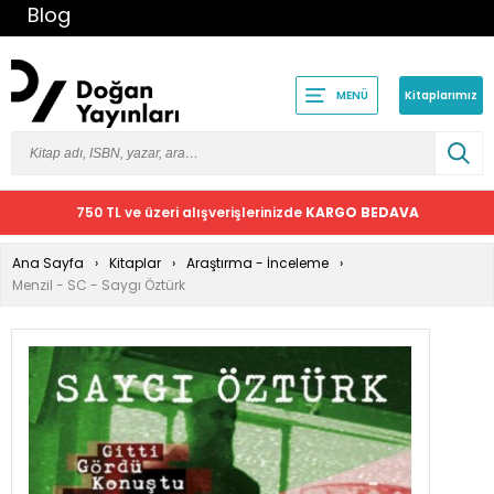
Blog
Kitaplarımız
MENÜ
750 TL ve üzeri alışverişlerinizde
KARGO BEDAVA
Ana Sayfa
Kitaplar
Araştırma - İnceleme
Menzil - SC - Saygı Öztürk