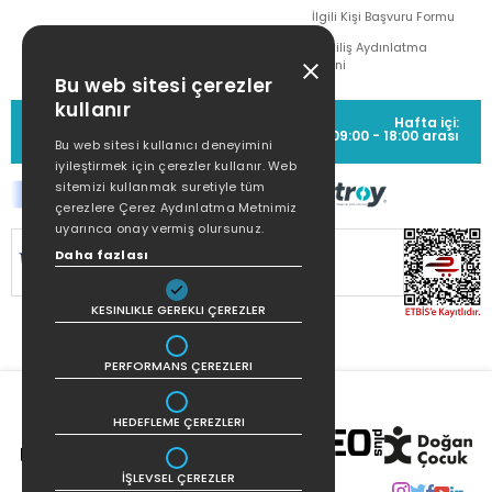
İlgili Kişi Başvuru Formu
Çekiliş Aydınlatma
Metni
Bu web sitesi çerezler
kullanır
MÜŞTERİ HİZMETLERİ
Hafta içi:
(0212) 373 77 00
09:00 - 18:00 arası
Bu web sitesi kullanıcı deneyimini
iyileştirmek için çerezler kullanır. Web
sitemizi kullanmak suretiyle tüm
çerezlere Çerez Aydınlatma Metnimiz
uyarınca onay vermiş olursunuz.
SİTEMİZ
256Bit SSL SERTİFİKASI
İLE
Daha fazlası
KORUNMAKTADIR.
KESINLIKLE GEREKLI ÇEREZLER
PERFORMANS ÇEREZLERI
HEDEFLEME ÇEREZLERI
İŞLEVSEL ÇEREZLER