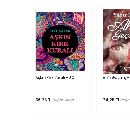
Aşkın Kırk Kuralı - SC
Ah’lı Geçmiş -
36,75 TL
74,25 TL
Doğan Kitap
Doğan