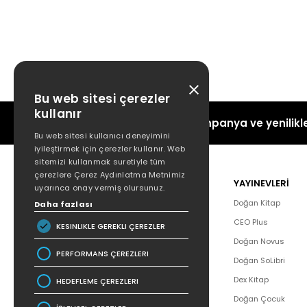
Bu web sitesi çerezler
kullanır
Kampanya ve yenilikle
Bu web sitesi kullanıcı deneyimini
iyileştirmek için çerezler kullanır. Web
sitemizi kullanmak suretiyle tüm
çerezlere Çerez Aydınlatma Metnimiz
POPÜLER
YAYINEVLERİ
uyarınca onay vermiş olursunuz.
Hakkımızda
Doğan Kitap
Daha fazlası
Yazar Listesi
CEO Plus
KESINLIKLE GEREKLI ÇEREZLER
İletişim
Doğan Novus
PERFORMANS ÇEREZLERI
SSS
Doğan SoLibri
Bizden Haberler
Dex Kitap
HEDEFLEME ÇEREZLERI
Bilgi Toplumu Hizmetleri
Doğan Çocuk