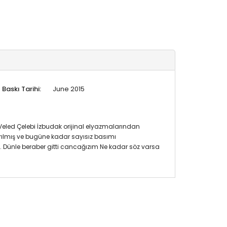
Baskı Tarihi:
June 2015
Veled Çelebi İzbudak orijinal elyazmalarından
tırılmış ve bugüne kadar sayısız basımı
. Dünle beraber gitti cancağızım Ne kadar söz varsa