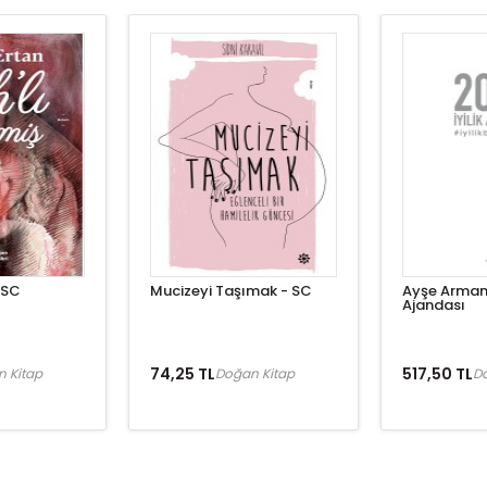
 SC
Mucizeyi Taşımak - SC
Ayşe Arman 
Ajandası
74,25 TL
517,50 TL
 Kitap
Doğan Kitap
D