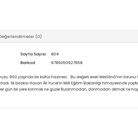
Değerlendirmeler (0)
Sayfa Sayısı:
804
Barkod:
9786050927658
. 800 yaşında bir kültür hazinesi... Bu değerli eseri Mevlânâ’nın torunu 
ladı. İlk baskısı Hasan Âli Yücel’in Milli Eğitim Bakanlığı himayesinde yap
 iyi Her gün bir yere konmak ne güzel Bulanmadan, donmadan akmak ne hoş