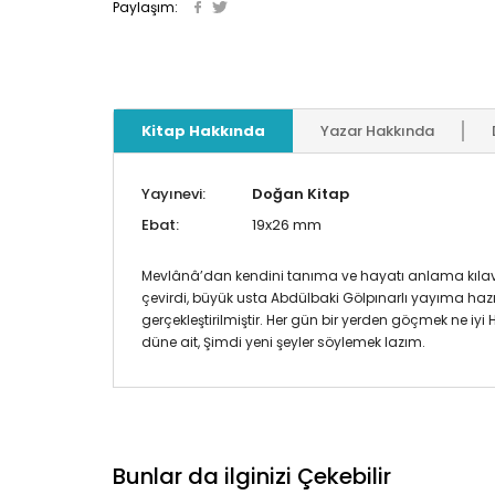
Paylaşım:
Kitap Hakkında
Yazar Hakkında
Yayınevi:
Doğan Kitap
Ebat:
19x26 mm
Mevlânâ’dan kendini tanıma ve hayatı anlama kılavuzu
çevirdi, büyük usta Abdülbaki Gölpınarlı yayıma hazır
gerçekleştirilmiştir. Her gün bir yerden göçmek ne
düne ait, Şimdi yeni şeyler söylemek lazım.
Bunlar da ilginizi Çekebilir