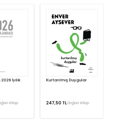
2026 İyilik
Kurtarılmış Duygular
247,50 TL
oğan Kitap
Doğan Kitap