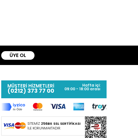
ÜYE OL
MÜŞTERİ HİZMETLERİ
Hafta içi:
09:00 - 18:00 arası
(0212) 373 77 00
SİTEMİZ
256Bit SSL SERTİFİKASI
İLE KORUNMAKTADIR.