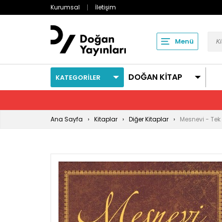
Kurumsal
İletişim
Menü
DOĞAN KİTAP
KATEGORİLER
Ana Sayfa
Kitaplar
Diğer Kitaplar
Mesnevi - Tek