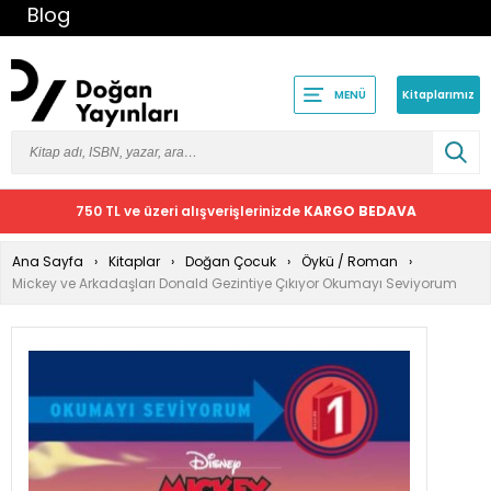
Blog
Kitaplarımız
MENÜ
750 TL ve üzeri alışverişlerinizde
KARGO BEDAVA
Ana Sayfa
Kitaplar
Doğan Çocuk
Öykü / Roman
Mickey ve Arkadaşları Donald Gezintiye Çıkıyor Okumayı Seviyorum