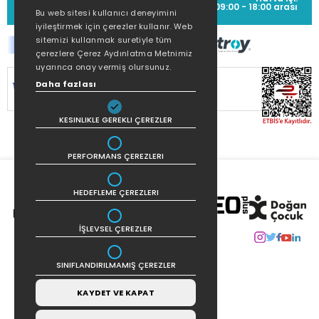
(0212) 373 77 00
09:00 - 18:00 arası
Bu web sitesi kullanıcı deneyimini
iyileştirmek için çerezler kullanır. Web
sitemizi kullanmak suretiyle tüm
çerezlere Çerez Aydınlatma Metnimiz
uyarınca onay vermiş olursunuz.
SİTEMİZ
256Bit SSL SERTİFİKASI
İLE
Daha fazlası
KORUNMAKTADIR.
KESINLIKLE GEREKLI ÇEREZLER
PERFORMANS ÇEREZLERI
HEDEFLEME ÇEREZLERI
İŞLEVSEL ÇEREZLER
SINIFLANDIRILMAMIŞ ÇEREZLER
KAYDET VE KAPAT