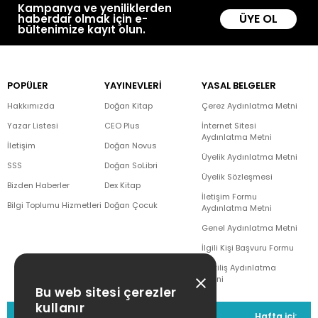
Kampanya ve yeniliklerden
ÜYE OL
haberdar olmak için e-
bültenimize kayıt olun.
POPÜLER
YAYINEVLERİ
YASAL BELGELER
Hakkımızda
Doğan Kitap
Çerez Aydınlatma Metni
Yazar Listesi
CEO Plus
İnternet Sitesi
Aydınlatma Metni
İletişim
Doğan Novus
Üyelik Aydınlatma Metni
SSS
Doğan SoLibri
Üyelik Sözleşmesi
Bizden Haberler
Dex Kitap
İletişim Formu
Bilgi Toplumu Hizmetleri
Doğan Çocuk
Aydınlatma Metni
Genel Aydınlatma Metni
İlgili Kişi Başvuru Formu
Çekiliş Aydınlatma
Metni
Bu web sitesi çerezler
kullanır
MÜŞTERİ HİZMETLERİ
Hafta içi: