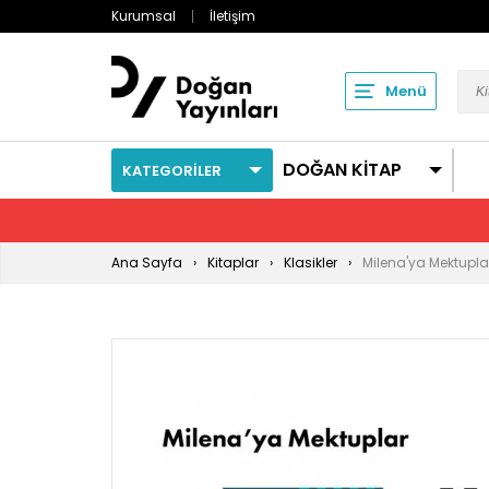
Kurumsal
İletişim
Menü
DOĞAN KİTAP
KATEGORİLER
Ana Sayfa
Kitaplar
Klasikler
Milena'ya Mektupla