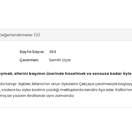
Değerlendirmeler (0)
Sayfa Sayısı:
384
Çevirmen:
Semih Uçar
mak, ellerini başımın üzerinde hissetmek ve sonsuza kadar öyle
 tanışır. İlişkileri, Milena’nın onun öykülerini Çekçeye çevirmesiyle başlay
a, sadece bu aykırı kadına yazdığı mektuplarda kendini ifşa eder. Kafka’nın
mış bir yazarın itiraflarıdır aynı zamanda.