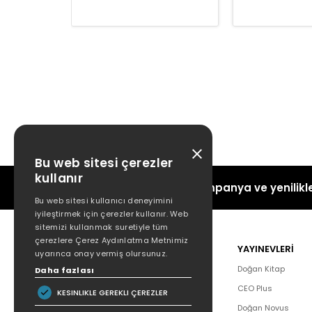
Bu web sitesi çerezler
kullanır
Kampanya ve yenilikle
Bu web sitesi kullanıcı deneyimini
iyileştirmek için çerezler kullanır. Web
sitemizi kullanmak suretiyle tüm
çerezlere Çerez Aydınlatma Metnimiz
POPÜLER
YAYINEVLERİ
uyarınca onay vermiş olursunuz.
Hakkımızda
Doğan Kitap
Daha fazlası
Yazar Listesi
CEO Plus
KESINLIKLE GEREKLI ÇEREZLER
İletişim
Doğan Novus