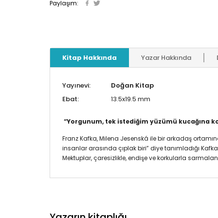
Paylaşım:
Kitap Hakkında
Yazar Hakkında
Yayınevi:
Doğan Kitap
Ebat:
13.5x19.5 mm
“Yorgunum, tek istediğim yüzümü kucağına koy
Franz Kafka, Milena Jesenská ile bir arkadaş ortamında
insanlar arasında çıplak biri” diye tanımladığı Kafk
Mektuplar, çaresizlikle, endişe ve korkularla sarmalan
Yazarın kitaplığı