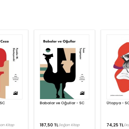
 SC
Babalar ve Oğullar - SC
Ütopya - S
187,50 TL
74,25 TL
an Kitap
Doğan Kitap
Do