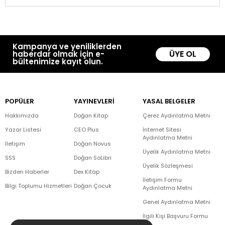
Kampanya ve yeniliklerden
ÜYE OL
haberdar olmak için e-
bültenimize kayıt olun.
POPÜLER
YAYINEVLERİ
YASAL BELGELER
Hakkımızda
Doğan Kitap
Çerez Aydınlatma Metni
Yazar Listesi
CEO Plus
İnternet Sitesi
Aydınlatma Metni
İletişim
Doğan Novus
Üyelik Aydınlatma Metni
SSS
Doğan SoLibri
Üyelik Sözleşmesi
Bizden Haberler
Dex Kitap
İletişim Formu
Bilgi Toplumu Hizmetleri
Doğan Çocuk
Aydınlatma Metni
Genel Aydınlatma Metni
İlgili Kişi Başvuru Formu