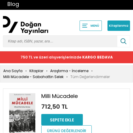
Blog
Kitaplarımız
MENÜ
750 TL ve üzeri alışverişlerinizde
KARGO BEDAVA
Ana Sayfa
Kitaplar
Araştırma - İnceleme
Milli Mücadele - Sabahattin Selek
Tüm Değerlendirmeler
Milli Mücadele
712,50 TL
SEPETE EKLE
ÜRÜNÜ DEĞERLENDİR