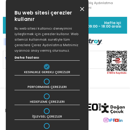
Çekiliş Aydınlatma
Metni
Bu web sitesi çerezler
kullanır
MÜŞTERİ HİZMETLERİ
Hafta içi:
(0212) 373 77 00
09:00 - 18:00 arası
Bu web sitesi kullanıcı deneyimini
iyileştirmek için çerezler kullanır. Web
sitemizi kullanmak suretiyle tüm
çerezlere Çerez Aydınlatma Metnimiz
uyarınca onay vermiş olursunuz.
Daha fazlası
SİTEMİZ
256Bit SSL SERTİFİKASI
İLE
KORUNMAKTADIR.
KESINLIKLE GEREKLI ÇEREZLER
PERFORMANS ÇEREZLERI
HEDEFLEME ÇEREZLERI
İŞLEVSEL ÇEREZLER