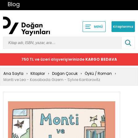
Blog
Kitaplarımız
MENÜ
750 TL ve üzeri alışverişlerinizde
KARGO BEDAVA
Ana Sayfa
Kitaplar
Doğan Çocuk
Öykü / Roman
Monti ve Leo - Kasabada Gizem - Sylvie Kantorovitz