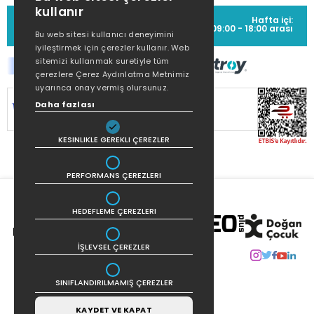
kullanır
MÜŞTERİ HİZMETLERİ
Hafta içi:
(0212) 373 77 00
09:00 - 18:00 arası
Bu web sitesi kullanıcı deneyimini
iyileştirmek için çerezler kullanır. Web
sitemizi kullanmak suretiyle tüm
çerezlere Çerez Aydınlatma Metnimiz
uyarınca onay vermiş olursunuz.
SİTEMİZ
256Bit SSL SERTİFİKASI
İLE
Daha fazlası
KORUNMAKTADIR.
KESINLIKLE GEREKLI ÇEREZLER
PERFORMANS ÇEREZLERI
HEDEFLEME ÇEREZLERI
İŞLEVSEL ÇEREZLER
SINIFLANDIRILMAMIŞ ÇEREZLER
KAYDET VE KAPAT