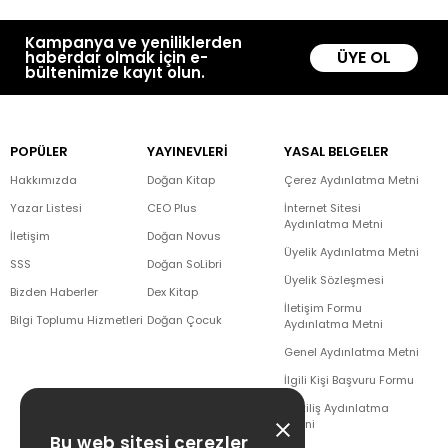
Kampanya ve yeniliklerden
ÜYE OL
haberdar olmak için e-
bültenimize kayıt olun.
POPÜLER
YAYINEVLERİ
YASAL BELGELER
Hakkımızda
Doğan Kitap
Çerez Aydınlatma Metni
Yazar Listesi
CEO Plus
İnternet Sitesi
Aydınlatma Metni
İletişim
Doğan Novus
Üyelik Aydınlatma Metni
SSS
Doğan SoLibri
Üyelik Sözleşmesi
Bizden Haberler
Dex Kitap
İletişim Formu
Bilgi Toplumu Hizmetleri
Doğan Çocuk
Aydınlatma Metni
Genel Aydınlatma Metni
İlgili Kişi Başvuru Formu
Çekiliş Aydınlatma
Metni
Bu web sitesi çerezler