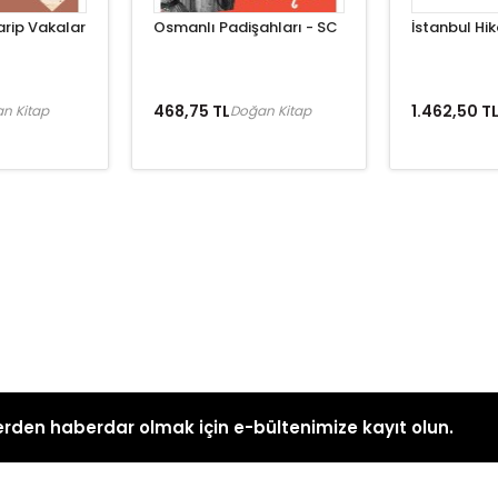
arip Vakalar
Osmanlı Padişahları - SC
İstanbul Hik
468,75 TL
1.462,50 T
n Kitap
Doğan Kitap
rden haberdar olmak için e-bültenimize kayıt olun.