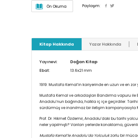
Paylaşım:
Ön Okuma
Kitap Hakkında
Yazar Hakkında
Yayınevi:
Doğan Kitap
Ebat:
13.6x21 mm
1919: Mustafa Kemal’in kariyerinde en uzun ve en zor y
Mustafa Kemal ve arkadaşları Bandırma vapuru ile B
Anadolu’nun bağrında, halkla iç içe geçirdiler. Tari
sürdürmüş ve inanılmaz bir iletişim kampanyasıyla Mi
Prof. Dr. Hikmet Özdemir, Anadolu’daki bu tarihi yol
neler yapılmıştı? Varılan yerlerde konaklama, güvenlik
Mustafa Kemal’le Anadolu’da Yolculuk
zorlu bir mücade