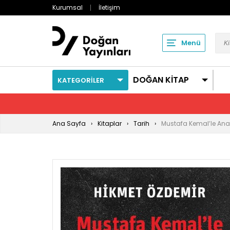
Kurumsal
İletişim
Menü
DOĞAN KİTAP
KATEGORİLER
Ana Sayfa
Kitaplar
Tarih
Mustafa Kemal’le Ana