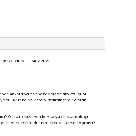
Baskı Tarihi:
May 2021
ktinde Ankara’ya gelene kadar toplam 225 günü
olculuğun kalan kısmını “milletin ferdi” olarak
ılmıştı? Yolculuk boyunca kamuoyu oluşturmak için
al’in ateşlediği kurtuluş meşalesini kimler taşımıştı?