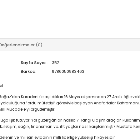
Değerlendirmeler (0)
Sayfa Sayısı:
352
Barkod:
9786050983463
ıl.
oğaz’dan Karadeniz’e açıldıkları 16 Mayıs akşamından 27 Aralık öğle va
hi yolculuğuna “ordu müfettişi” göreviyle başlayan Anafartalar Kahramanı, y
lli Mücadele’yi örgütlemiştir.
culuğa ışık tutuyor: Yol güzergâhları nasıldı? Hangi ulaşım araçları kullan
, iletişim, sağlık, finansman vb. ihtiyaçlar nasıl karşılanmıştı? Mustafa Kem
lenin ve milletin evladının milli liderliğe yükselişi hikâyesidir.