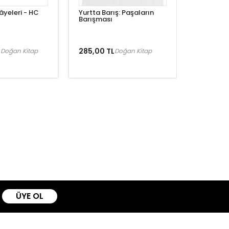
âyeleri - HC
Yurtta Barış: Paşaların
Barışması
L
285,00 TL
Doğan Kitap
Doğan Kitap
ÜYE OL