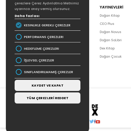
çerezlere Çerez Aydınlatma Metnimiz
POPÜLER
YAYINEVLERİ
uyarınca onay vermiş olursunuz.
Hakkımızda
Doğan Kitap
Daha fazlası
Yazar Listesi
CEO Plus
KESINLIKLE GEREKLI ÇEREZLER
İletişim
Doğan Novus
PERFORMANS ÇEREZLERI
SSS
Doğan SoLibri
Bizden Haberler
Dex Kitap
HEDEFLEME ÇEREZLERI
Bilgi Toplumu Hizmetleri
Doğan Çocuk
İŞLEVSEL ÇEREZLER
SINIFLANDIRILMAMIŞ ÇEREZLER
KAYDET VE KAPAT
TÜM ÇEREZLERİ REDDET