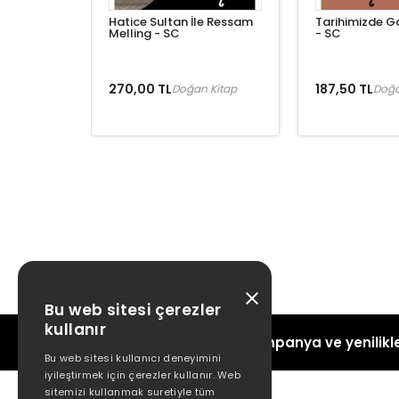
Hatice Sultan İle Ressam
Tarihimizde G
Melling - SC
- SC
270,00 TL
187,50 TL
Doğan Kitap
Doğa
Bu web sitesi çerezler
kullanır
Kampanya ve yenilikle
Bu web sitesi kullanıcı deneyimini
iyileştirmek için çerezler kullanır. Web
sitemizi kullanmak suretiyle tüm