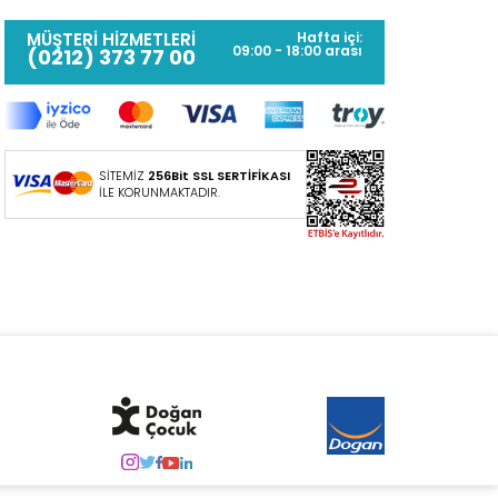
MÜŞTERİ HİZMETLERİ
Hafta içi:
09:00 - 18:00 arası
(0212) 373 77 00
SİTEMİZ
256Bit SSL SERTİFİKASI
İLE KORUNMAKTADIR.