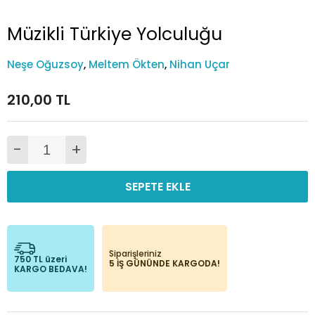
Müzikli Türkiye Yolculuğu
Neşe Oğuzsoy
,
Meltem Ökten
,
Nihan Uçar
210,00 TL
-
+
SEPETE EKLE
Siparişleriniz
750 TL üzeri
5 İŞ GÜNÜNDE KARGODA!
KARGO BEDAVA!