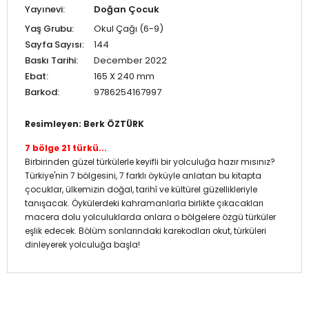
Yayınevi:
Doğan Çocuk
Yaş Grubu:
Okul Çağı (6-9)
Sayfa Sayısı:
144
Baskı Tarihi:
December 2022
Ebat:
165 X 240 mm
Barkod:
9786254167997
Resimleyen: Berk ÖZTÜRK
7 bölge 21 türkü...
Birbirinden güzel türkülerle keyifli bir yolculuğa hazır mısınız?
Türkiye'nin 7 bölgesini, 7 farklı öyküyle anlatan bu kitapta
çocuklar, ülkemizin doğal, tarihî ve kültürel güzellikleriyle
tanışacak. Öykülerdeki kahramanlarla birlikte çıkacakları
macera dolu yolculuklarda onlara o bölgelere özgü türküler
eşlik edecek. Bölüm sonlarındaki karekodları okut, türküleri
dinleyerek yolculuğa başla!