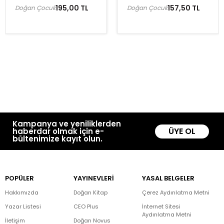
195,00 TL
157,50 TL
Doğan Çocuk
Doğan Çocuk
Kampanya ve yeniliklerden
ÜYE OL
haberdar olmak için e-
bültenimize kayıt olun.
POPÜLER
YAYINEVLERİ
YASAL BELGELER
Hakkımızda
Doğan Kitap
Çerez Aydınlatma Metni
Yazar Listesi
CEO Plus
İnternet Sitesi
Aydınlatma Metni
İletişim
Doğan Novus