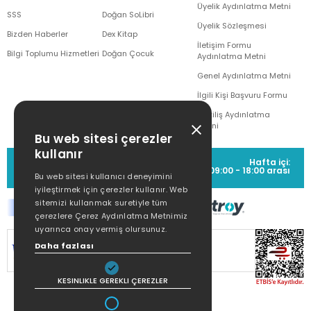
Üyelik Aydınlatma Metni
SSS
Doğan SoLibri
Üyelik Sözleşmesi
Bizden Haberler
Dex Kitap
İletişim Formu
Bilgi Toplumu Hizmetleri
Doğan Çocuk
Aydınlatma Metni
Genel Aydınlatma Metni
İlgili Kişi Başvuru Formu
Çekiliş Aydınlatma
Metni
Bu web sitesi çerezler
kullanır
MÜŞTERİ HİZMETLERİ
Hafta içi:
(0212) 373 77 00
09:00 - 18:00 arası
Bu web sitesi kullanıcı deneyimini
iyileştirmek için çerezler kullanır. Web
sitemizi kullanmak suretiyle tüm
çerezlere Çerez Aydınlatma Metnimiz
uyarınca onay vermiş olursunuz.
SİTEMİZ
256Bit SSL SERTİFİKASI
İLE
Daha fazlası
KORUNMAKTADIR.
KESINLIKLE GEREKLI ÇEREZLER